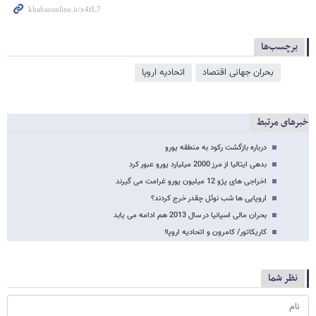
برچسب‌ها
بحران جهانی اقتصاد
اتحادیه اروپا
خبرهای مرتبط
درباره بازگشت رکود به منطقه یورو
بدهی ایتالیا از مرز 2000 میلیارد یورو عبور کرد
اخراجی های پژو 12 میلیون یورو غرامت می گیرند
اروپایی ها شب نوئل چقدر خرج کردند؟
بحران مالی اسپانیا در سال 2013 هم ادامه می یابد
کاریکاتور/ کامرون و اتحادیه اروپا!
نظر شما