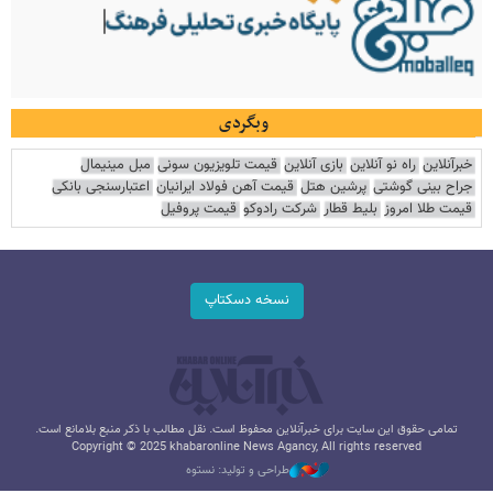
وبگردی
خبرآنلاین
راه نو آنلاین
بازی آنلاین
قیمت تلویزیون سونی
مبل مینیمال
جراح بینی گوشتی
پرشین هتل
قیمت آهن فولاد ایرانیان
اعتبارسنجی بانکی
قیمت طلا امروز
بلیط قطار
شرکت رادوکو
قیمت پروفیل
نسخه دسکتاپ
تمامی حقوق این سایت برای خبرآنلاین محفوظ است. نقل مطالب با ذکر منبع بلامانع است.
Copyright © 2025 khabaronline News Agancy, All rights reserved
طراحی و تولید: نستوه