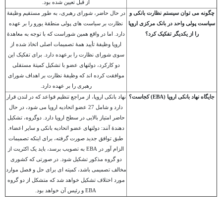
از قبل تعیین شده بود.
چگونه می توان سیستم نظارت بانکی و
در حال حاضر، شورای رهبری، به طور مستقیم وظیفۀ
سیاست پولی واحد در بانک مرکزی اروپا
نظارت بر سیاست های پولی منطقۀ یورو را بر عهده
را از یکدیگر تفکیک کرد؟
دارد. اما در واقع همین شوراست که با توجه به معاهدۀ
اروپا وظیفۀ تأیید همۀ تصمیمات اصلی اتخاذ شده از
سوی شورای نظارت را برعهده دارد. برای تفکیک این
دو کارکرد، دولتهای عضو با تشکیل کمیتۀ مستقلی
موافقت کرده اند که وظیفۀ نظارت بر اهداف شورای
رهبری را بر عهده دارد.
جایگاه نهاد بانکی اروپا (
EBA
) کجاست؟
نهاد بانکی اروپا، از مراجع تنظیم قواعد که در لندن قرار
دارد و شامل 27 عضو اتحادیه اروپا می شود، در حال
حاضر امتیاز بالایی در سطح اروپا دارد. دوگروه، تشکیل
دهندۀ آنند: دولتهای عضو اتحادیه بانکی و سایر اعضاء.
طبق توافق جدید صورت گرفته، برای اینکه تصمیمات
الزام آور در
EBA
به تصویب برسد، باید یک اکثریت از
دو گروه مذکور تشکیل شود. در صورتی که کشوری
مخالف تصمیمی باشد، کمیته ای برای حل و فصل موارد
مورد اختلاف تشکیل خواهد شد که متشکل از دو گروه
EBA
و رئیس آن خواهد بود.