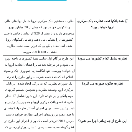
آیا همۀ بانکها تحت نظارت بانک مرکزی
نظارت مستقیم بانک مرکزی اروپا شامل نهادهای مالی
اروپا خواهند بود؟
و بانکهایی خواهد بود که بیش از 30 میلیارد یورو
موجودی دارند و یا بیش از 20% از تولید ناخالص داخلی
کشورشان را تشکیل می دهند و شامل کمکهای اروپا
شده اند. تعداد بانکهایی که قرار است تحت نظارت
باشند به 150 تا 200 میرسد.
نظارت شامل کدام کشورها می شود؟
این طرح در گام اول شامل همۀ کشورهای ناحیه یورو
می شود و در مرحلۀ بعد سایر اعضای اتحادیه اروپا به
آن خواهند پیوست. تنها انگلستان، جمهوری چک و سوئد
اعلام اند که فعلا قصد شرکت در این طرح را ندارند.
نظارت چگونه صورت می گیرد؟
یک شورای نظارتی که به تازگی ایجاد شده، در بانک
مرکزی اروپا وظیفۀ نظارت و همچنین تصمیم گیریهای
مهم بانکی را بر عهده دارد. این شورا شامل 17 ناظر
ملی، 4 عضو بانک مرکزی اروپا و همچنین یک رئیس و
نایب رئیس است. برای اجرای آسانتر طرحها، کمیته ای
با چند عضو بر روندهای اجرایی نظارت خواهد داشت.
این طرح از چه زمانی اجرا می شود؟
مارس 2014 تاریخی است که برای اجرای این طرح در
نظر گرفته شده است، یعنی 1 سال دیرتر از زمانی که