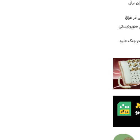
ن برای
 در عراق
یم صهیونیستی
ر جنگ علیه