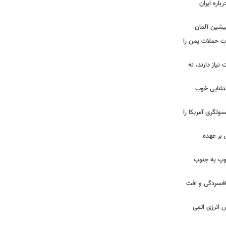
اره ایران
پیشین آلمان
ات حملات یمن را
نیاز دارند، نه
ستثنایی خوب
سولگری آمریکا را
بر عهده
: ارتش اسرائیل در یک روز ۱۱۳ توپ به جنوب
ز افسردگی و افت
س انرژی اتمی