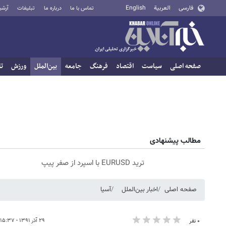
فارسی
العربية
English
تماس با ما
درباره ما
تبلیغات
آرشی
صفحه اصلی
سیاست
اقتصاد
فرهنگ
جامعه
بین‌الملل
ورزش
تا
مطالب پیشنهادی
ترید EURUSD با اسپرد از صفر پیپ
صفحه اصلی
اخبار بین‌الملل
آسیا
۲۹ آذر ۱۳۹۱ - ۱۵:۳۷
۰ نفر