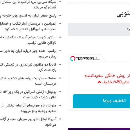
شبکه سی‌بی‌اس: ترامپ با بن سلمان درب
گفت‌وگو می‌کند
نوبی
پاسخ سفیر ایران به ادعای وزیر خارجه 
المیادین : عربستان آمار تلفات و خسار
ید
محرمانه و غیرقابل انتشار اعلام کرد
سناتور شومر: مردم آمریکا به قایق نجات 
ناوگان طلایی ترامپ
ترامپ: همه چیز درباره ایران به طور ا
پیش می‌رود
کانادا دو مظنون تیراندازی در نزدیکی کن
بازداشت کرد
 از روش خانگی سفیدکننده
صنعا: مسئولیت پیامدهای تشدید تنش 
دان50%تخفیف🔥
عربستان است
یونیفل
لبنان شلیک کرده است
تخفیف ویژه!
ملوانان ناو هواپیمابر آبراهام لینکلن ا
شدید روحیه رنج می‌برند
آمریکا اوایل شهریور میزبان مجمع آژان
می‌شود