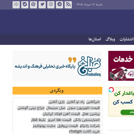
شنبه ۱۷ مرداد ۱۴۰۵
انتشارات
وبلاگ
استان‌ها
وبگردی
خبرآنلاین
راه نو آنلاین
بازی آنلاین
قیمت تلویزیون سونی
مبل مینیمال
جراح بینی گوشتی
پرشین هتل
قیمت آهن فولاد ایرانیان
اعتبارسنجی بانکی
قیمت طلا امروز
بلیط قطار
شرکت رادوکو
قیمت پروفیل
سایت یوتوتایمز
خرید اکانت chatgpt