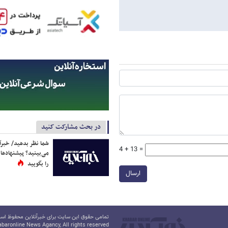
در بحث مشارکت کنید
شما نظر بدهید/ خبرآن
4 + 13 =
می‌بینید؟ پیشنهادها 
را بگویید
ارسال
تمامی حقوق این سایت برای خبرآنلاین محفوظ است.
baronline News Agancy, All rights reserved