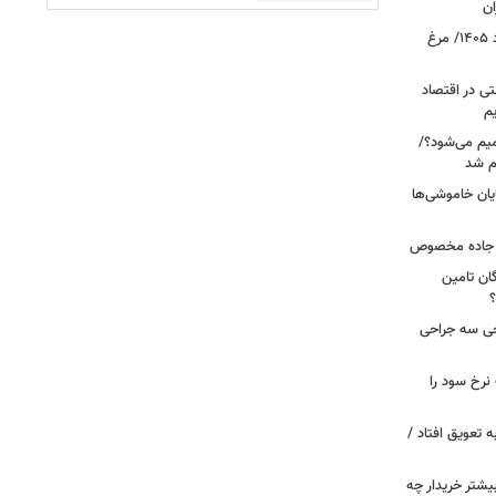
ان
قیمت جدید گوشت مرغ امروز ۱۷ مرداد ۱۴۰۵/ مرغ
ی در اقتصاد
یم
میم می‌شود؟/
م شد
یان خاموشی‌ها
ر جاده مخصوص
ان تامین
؟
 خروجی سه جراحی
نرخ سود را
ین خانوارها به تعویق افتاد /
بیشتر خریدار چه