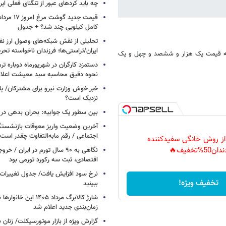
چه باید کردهای عبور از تنگنای فعلی ایر
کامل کیلویی چند شد؟ + جدول
تحلیلی از نقش شبکه‌های وصول ارز نفت
ایران/تراستی‌ها؛ فرزندان ناخواسته تحر
 به قیمت یک هزار و ششصد و چهل و یک
دستمزد کارگران در شهریورماه دوباره تر
نحوه دقیق محاسبه سبد معیشت اعلا
خبر خوش وزارت نیرو برای مشترکان/ پا
نزدیک است؟
بین سطور یک جوابیه: بحران بدهی د
آخرین وضعیت واریز معوقات بازنشستگ
اجتماعی / رقم مابه‌التفاوت چقدر است
 از روش خانگی سفیدکننده
دان50%تخفیف🔥
نگاهی به ۹۰ سال تورم در ایران /
اقتصادی، ثبت سه رکورد تورمی بود
نرخ سود افزایش یافت/ جدول تغییرات 
تخفیف ویژه!
ببینید
شارژ کالابرگ مرداد ۱۴۰۵ ا
زمان‌بندی جدید اعلام شد
گزارش ویژه از بازار موتورسیکلت/ زنان 