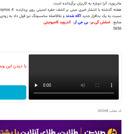
مادربورد، آنرا دوباره به کاربران برگردانده است.
هفته گذشته با انتشار خبری مبنی بر کشف حفره امنیتی روی پردازنده
Exynos 4
نسبت به یک بدافزار جدید
آگاه شدند
و بلافاصله سامسونگ نیز قول داد به زودی و
منابع:
اسلش گی.یر
،
بی جی آر
،
آندروید کامیونیتی
5656
با دیدن این وی
کد مطلب
265348