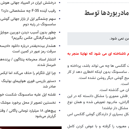
درخشش ایران در المپیاد جهانی هوش
ادربوردها توسط
رقیب آینده F-35 چه مشخصاتی دارد؟
سهم چشمگیر اپل از بازار جهانی گوشی‌ه
سامسونگ در رتبه دوم
چطور بدون آسیب دیدن دوربین موبایل 
خورشیدگرفتگی عکس بگیریم؟
شن نمی شود.
هشدار بیت‌دیفندر درباره دانلود «ادیسه»
سرقت رمز عبور در کمین است
اشناخته ای می شود که نهایتا منجر به
انتشار اسناد محرمانه پنتاگون / پرنده‌ها
خبرساز شدند
ل که علت مرگ گلکسی ها چه می تواند باشد، پرداخته و
سامسونگ بدون اینکه اخطاری دهد از کار
چرا اپل تلگرام را حذف می‌کند اما ایکس 
 و صبح گوشی دیگر روشن نشده است.
است.
صادر شد
نقشه اپل علیه سامسونگ شکست خور
ز فلش مموری را مشکل دانسته که در این
انتی، مادربود تعویض شده و همان نوع
نخستین تصویر از محل برخورد موشک ف
 مشکل دار نباشند!
پیچ‌های ۱۸ میلیارد تومانی پاگانی /
شکل بسیاری از دارندگان گوشی گلکسی اس
گران‌تر می‌شود
معیوب را گرفته و با عوض کردن کامل