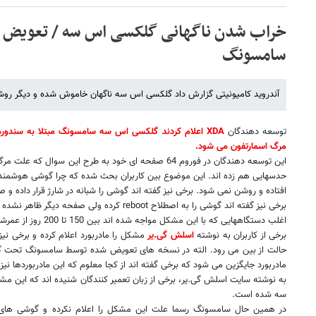
خراب شدن ناگهانی گلکسی اس سه / تعویض م
سامسونگ
آندروید کامیونیتی گزارش داد گلکسی اس سه ناگهان خاموش شده و دیگر رو
توسعه دهندگان
XDA
اعلام کردند گلکسی اس سه سامسونگ مبتلا به سندورم ن
مرگ اسمارتفون می شود.
این توسعه دهندگان در فوروم 64 صفحه ای خود به طرح این سوا
حدسهایی هم زده اند. این موضوع بین کاربران بحث شده که چرا گوشی هوشمند 
افتاده و روشن نمی شود. برخی نیز گفته اند گوشی را شبانه در شارژ قرار داده
برخی نیز گفته اند گوشی را به اصطلاح
reboot
کرده ولی صفحه دیگر ظاهر نشده 
اغلب دستگاههایی که با این مشکل مواجه شده اند بین 150 تا 200 روز از عمرشان می گذشته است.
برخی از کاربران به نوشته
اسلش گی.یر
مشکل را مادربورد اعلام کرده و برخی نی
حالت از بین می رود. الته در نسخه های تعویض شده توسط سامسونگ تحت گار
مادربورد جایگزین می شود که برخی گفته اند از کجا معلوم که این مادربوردها نیز
به نوشته سایت اسلش گی.یر، برخی از زبان تعمیر کنندگان شنیده اند که این م
سه شده است.
در همین حال سامسونگ رسما علت این مشکل را اعلام نکرده و گوشی های 