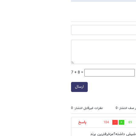
7 + 8 =
ارسال
 صف انتشار: 0
نظرات غیرقابل انتشار: 0
پاسخ
104
69
وشیش داشته؟مزخرفترین برند