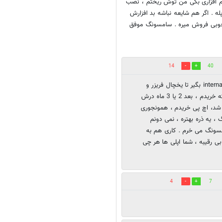
 می گذره ، هر نرم افزاری بگی من توش ریختم ، نصب
رداخته دست اپله . اگر هم شایعه نباشه بد افزارش
ن خوبی فروش میره . سامسونگ موفق
14
40
من 11 ساله دارم از برند سامسونگ استفاده می کنم ، از رایتر internal بگیر تا یخچال فریزر و
ماشین لباسشویی ، پرینتر، دی وی دی پلیر و ... همون رایتری که خریدم ، بعد 2 یا 3 ماه درش
 شد، اچ پی خریدم ، همونجوری
 یه ذره بهتره ، نمی دونم
سونگ می خرم . کاری هم به
بی رقیبه ، شما اپلی ها هر چی
4
7