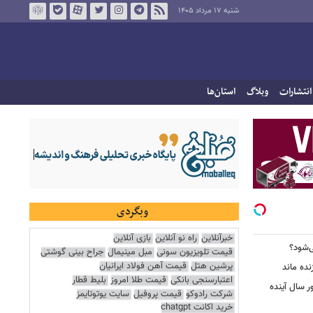
شنبه ۱۷ مرداد ۱۴۰۵
انتشارات
وبلاگ
استان‌ها
وبگردی
خبرآنلاین
راه نو آنلاین
بازی آنلاین
ی‌شود؟
قیمت تلویزیون سونی
مبل مینیمال
جراح بینی گوشتی
پرشین هتل
قیمت آهن فولاد ایرانیان
نده ماند
اعتبارسنجی بانکی
قیمت طلا امروز
بلیط قطار
سال آینده
شرکت رادوکو
قیمت پروفیل
سایت یوتوتایمز
خرید اکانت chatgpt