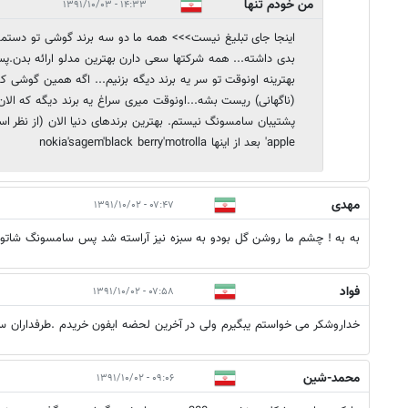
من خودم تنها
۱۴:۳۳ - ۱۳۹۱/۱۰/۰۳
اینجا جای تبلیغ نیست>>> همه ما دو سه برند گوشی تو دستمو
بدی داشته... همه شرکتها سعی دارن بهترین مدلو ارائه بدن.
بهترینه اونوقت تو سر یه برند دیگه بزنیم... اگه همین گوشی که
(ناگهانی) ریست بشه...اونوقت میری سراغ یه برند دیگه که ال
'apple بعد از اینها nokia'sagem'black berry'motrolla
مهدی
۰۷:۴۷ - ۱۳۹۱/۱۰/۰۲
به به ! چشم ما روشن گل بودو به سبزه نیز آراسته شد پس سامسونگ شاتون 
فواد
۰۷:۵۸ - ۱۳۹۱/۱۰/۰۲
خداروشکر می خواستم یبگیرم ولی در آخرین لحضه ایفون خریدم .طرفداران 
محمد-شین
۰۹:۰۶ - ۱۳۹۱/۱۰/۰۲