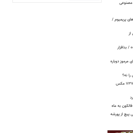
 مصنوعی
ای پریمیوم /
از
 / بدافزار
ی مرموز دوباره
را نه؟
دستور بازرسی فوری هواپیمای بوئینگ ۷۳۷ مکس
د
الکون به ماه
 وقتی پیچ از پورشه