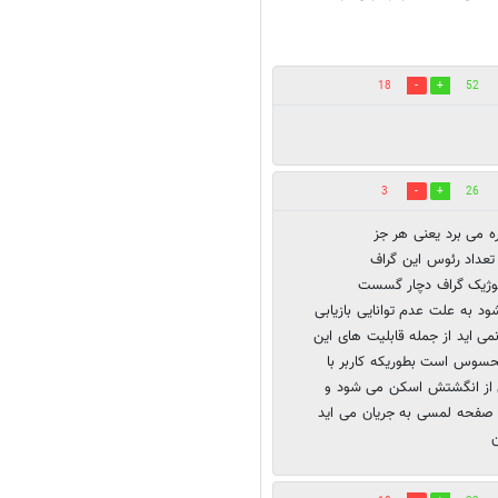
18
52
3
26
 می برد یعنی هر جز
 تعداد رئوس این گراف
لوژیک گراف دچار گسست
ود به علت عدم توانایی بازیابی
می اید از جمله قابلیت های این
سوس است بطوریکه کاربر با
ی از انگشتش اسکن می شود و
ر صفحه لمسی به جریان می اید