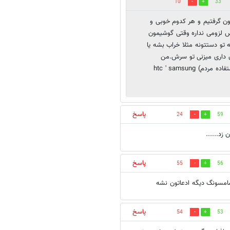
10
33
ن گرفتیم و هر کدوم خوبی و
پس لزومی نداره وقتی گوشیمون
 تو دستتونه مثلا خراب بشه یا
ان داری میزنی تو سرش.من
پشتیبان سامسونگ نیستم. بهترین برندهای دنیا الان (از نظر استفاده مردم) htc ' samsung
پاسخ
24
59
زد......
پاسخ
55
56
سامسونگ دیگه ادعاتون نشه
پاسخ
54
53