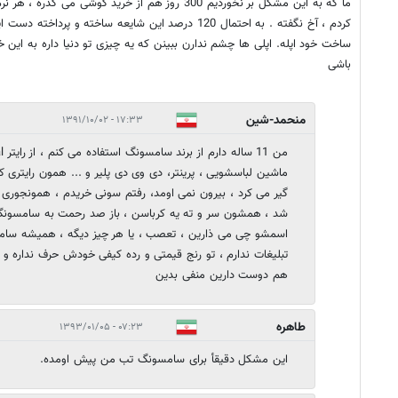
ما که به این مشکل بر نخوردیم 300 روز هم از خرید گوشی
کردم ، آخ نگفته . به احتمال 120 درصد این شایعه ساخته و پ
ساخت خود اپله. اپلی ها چشم ندارن ببینن که یه چیزی تو دنیا داره به ای
باشی
منحمد-شین
۱۷:۳۳ - ۱۳۹۱/۱۰/۰۲
گیر می کرد ، بیرون نمی اومد، رفتم سونی خریدم ، همونجوری
شد ، همشون سر و ته یه کرباسن ، باز صد رحمت به سامسونگ ،
اسمشو چی می ذارین ، تعصب ، یا هر چیز دیگه ، همیشه سام
تبلیغات ندارم ، تو رنج قیمتی و رده کیفی خودش حرف نداره و 
هم دوست دارین منفی بدین
طاهره
۰۷:۲۳ - ۱۳۹۳/۰۱/۰۵
این مشکل دقیقأ برای سامسونگ تب من پیش اومده.