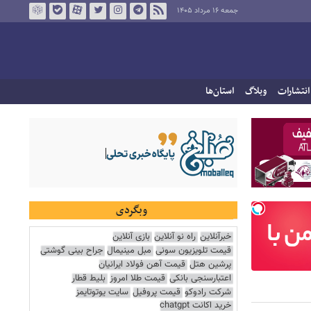
جمعه ۱۶ مرداد ۱۴۰۵
انتشارات
وبلاگ
استان‌ها
وبگردی
خبرآنلاین
راه نو آنلاین
بازی آنلاین
قیمت تلویزیون سونی
مبل مینیمال
جراح بینی گوشتی
پرشین هتل
قیمت آهن فولاد ایرانیان
اعتبارسنجی بانکی
قیمت طلا امروز
بلیط قطار
شرکت رادوکو
قیمت پروفیل
سایت یوتوتایمز
خرید اکانت chatgpt