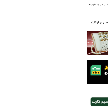
سیا در جشنواره
وس در لوکارنو