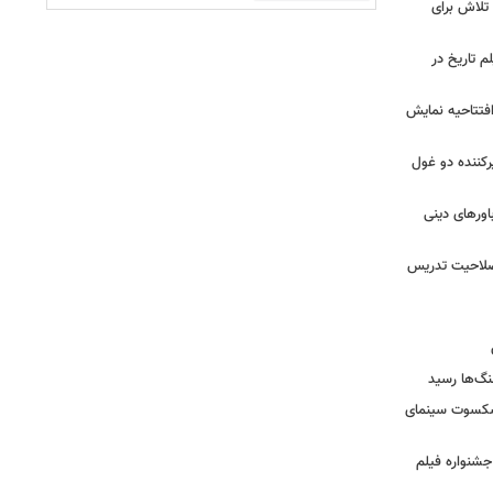
 تلاش برای
م تاریخ در
 افتتاحیه نمایش
کننده دو غول
ورهای دینی
 صلاحیت تدریس
نگ‌ها رسید
یشکسوت سینمای
ن جشنواره فیلم