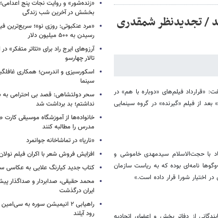
«زنده‌شور» و روایت نجات پنج اعدامی؛
بخشش در آخرین شب زندگی
د / تجدیدنظر شمقدری
«مرد عنکبوتی: روزی نو»؛ سریع‌ترین فیل
رسیدن به ۵۰۰ میلیون دلار
آرزوهای ایرج راد برای «تئاتر متفکر» در
تالار چهارسو
اسکورسیزی و اندرسن؛ همکاری غافلگیر
سینما
قرارداد فیلم‌های «دوباره با هم» در
سحر دولتشاهی: قصد بی احترامی به با
 بعد از فیلم «گیرنده» در گروه سینمایی
نداشتم؛ بد برداشت شد
خانواده‌ها از آموزشگاه موسیقی کارت
مدرس را مطالبه کنند
«ناریا» در تماشاخانه جوانمرد
اد با حجت‌الاسلام سیدمهدی خاموشی و
افزایش فروش شعر با اکران فیلم نولان
گوها نامه‌ای بوده که به ریاست سازمان
کتاب جدید کیارنگ علایی به عکاسی س
 در اختیار شورا قرار داده است.»
محمد حقیقی، صدابردار و صداگذار پ
ایران درگذشت
راهیابی ۲ انیمیشن سوره به سی‌امی
رود آیلند
یندگانی از دفاتر پخش و اعضای اتحادیه