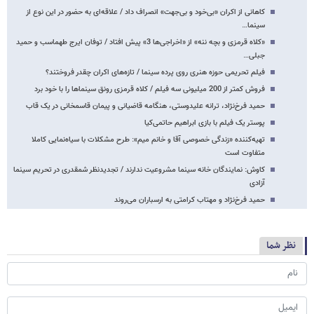
کاهانی از اکران «بی‌خود و بی‌جهت» انصراف داد / علاقه‌ای به حضور در این نوع از
سینما…
«کلاه قرمزی و بچه ننه» از «اخراجی‌ها 3» پیش افتاد / توفان ایرج طهماسب و حمید
جبلی…
فیلم تحریمی حوزه هنری روی پرده سینما / تازه‌های اکران چقدر فروختند؟
فروش کمتر از 200 میلیونی سه فیلم / کلاه قرمزی رونق سینماها را با خود برد
حمید فرخ‌نژاد، ترانه علیدوستی، هنگامه قاضیانی و پیمان قاسمخانی در یک قاب
پوستر یک فیلم با بازی ابراهیم حاتمی‌کیا
تهیه‌کننده «زندگی خصوصی آقا و خانم میم»: طرح مشکلات با سیاه‌نمایی کاملا
متفاوت است
کاوش: نمایندگان خانه سینما مشروعیت ندارند / تجدیدنظر شمقدری در تحریم سینما
آزادی
حمید فرخ‌نژاد و مهتاب کرامتی به ارسباران می‌روند
نظر شما