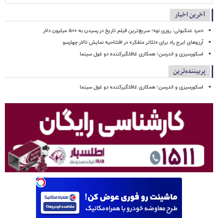
آخرین اخبار
«مرد عنکبوتی: روزی نو»؛ سریع‌ترین فیلم تاریخ در رسیدن به ۵۰۰ میلیون دلار
آرزوهای ایرج راد برای «تئاتر متفکر» در افتتاحیه نمایش تالار چهارسو
اسکورسیزی و اندرسن؛ همکاری غافلگیرکننده دو غول سینما
پربیننده‌ترین
اسکورسیزی و اندرسن؛ همکاری غافلگیرکننده دو غول سینما