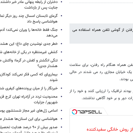
دختران از رابطه پنهانی مادر خبر داشتند؛
جنایت پس از بازداشت
گرمای تابستان امسال چند روز دیگر تما
هواشناسی پاسخ داد
رفتن از گوشی تلفن همراه استفاده می
جنگ فقط خانه‌ها را ویران نمی‌کند؛ آدم‌
می‌دهد
خطر جدی نوشیدن چای داغ؛ این هشدار 
کشفی غیرمنتظره در یکی از خانه‌های ش
تنگی انگشتر و کفش در گرما؛ واکنش ط
لفن همراه هنگام راه رفتن، برای سلامت
هشدار جدی؟
 یک خیابان مجازی رد می شدند در حالی
بیماری‌ای که کسی فکر نمی‌کند کودکان ب
 بودند.
شوند
خبرنگار را از میان پرونده‌های کیفری شن
ند ترافیک را ارزیابی کنند و خود را از
ت دور و بر خود آگاهی نداشتند.
شهریور/ جزئیات
اسامی ژل‌های غیر مجاز شستشوی پو
هواشناسی برای این استان‌ها هشدار صا
صدور بیش از ۹۰ درصد هدایت 
 از روش خانگی سفیدکننده