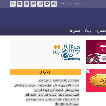
شنبه ۱۷ مرداد ۱۴۰۵
انتشارات
وبلاگ
استان‌ها
وبگردی
خبرآنلاین
راه نو آنلاین
بازی آنلاین
قیمت تلویزیون سونی
مبل مینیمال
جراح بینی گوشتی
پرشین هتل
قیمت آهن فولاد ایرانیان
اعتبارسنجی بانکی
قیمت طلا امروز
بلیط قطار
شرکت رادوکو
قیمت پروفیل
سایت یوتوتایمز
خرید اکانت chatgpt