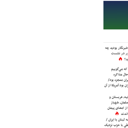
برنگار بودید چه
ور در نشست
د؟
که می‌گوییم
حال مذاکره
ران معجزه بود/
ن بود آمریکا از آن
یه، عربستان و
لمان، شهباز
ز امضای پیمان
ندند
لبنان با ایران /
ی با حزب نزدیک