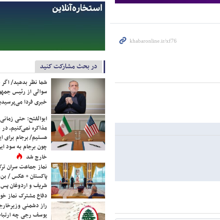
در بحث مشارکت کنید
شما نظر بدهید/ اگر خ
سوالی از رئیس جمه
خبری فردا می‌پرسیدی
ابوالفتح: حتی زمانی 
مذاکره نمی‌کنیم، در 
هستیم/ برجام برای ای
چون برجام به سود ایرا
خارج شد
نماز جماعت سران ترک
پاکستان + عکس / بن‌س
شریف و اردوغان پس ا
دفاع مشترک نماز خوا
راز دشمنی وزیرخارجه 
یوسف رجی چه ارتباط