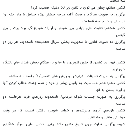
سه ساعت
کلاس هفتم: چطور می توان با تلفن زیر 60 دقیقه صحبت کرد؟
برگزاری به صورت میزگرد و بحث آزاد/ هرچه بیشتر بهتر، حداقل 6 ماه، یک روز
در میان و هر جلسه 4ساعت
کلاس هشتم: تفاوت های بنیادی بین شوهر و آرنولد شوارتزنگر، براد پیت و بیل
گیتس
برگزاری به صورت آنلاین با محوریت پخش سریال «همینه»/ نامحدود، هر روز دو
ساعت
کلاس نهم: رد نشدن از جلوی تلویزیون با جارو به هنگام پخش فینال جام باشگاه
های اروپا
برگزاری به صورت تمرینات مدیتیشن و روش های تنفسی/ 9 جلسه سه ساعته
کلاس دهم: عدم حساسیت به بانوان زیباتر از خود و عدم زشت خطاب کردن آنها
و ایراد بستن به آنها
برگزاری به صورت جلسات شوک درمانی/ نامحدود: روزهای فرد، هرجلسه دو
ساعت
کلاس یازدهم: آبروی مادرشوهر و خواهر شوهر، بافتنی نیست که هر وقت
خواستی ببافی و بشکافی!
شیوه برگزاری ندارد، چون تاریخ نشان داده چنین کلاس هایی هرگز شاگردی