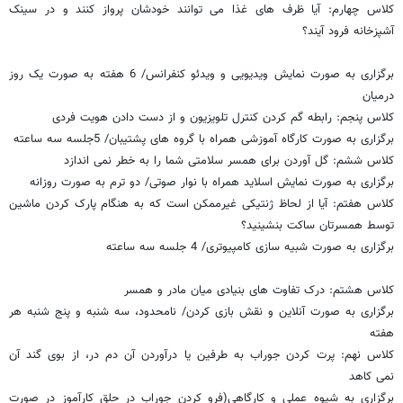
کلاس چهارم: آیا ظرف های غذا می توانند خودشان پرواز کنند و در سینک
آشپزخانه فرود آیند؟
برگزاری به صورت نمایش ویدیویی و ویدئو کنفرانس/ 6 هفته به صورت یک روز
درمیان
کلاس پنجم: رابطه گم کردن کنترل تلویزیون و از دست دادن هویت فردی
برگزاری به صورت کارگاه آموزشی همراه با گروه های پشتیبان/ 5جلسه سه ساعته
کلاس ششم: گل آوردن برای همسر سلامتی شما را به خطر نمی اندازد
برگزاری به صورت نمایش اسلاید همراه با نوار صوتی/ دو ترم به صورت روزانه
کلاس هفتم: آیا از لحاظ ژنتیکی غیرممکن است که به هنگام پارک کردن ماشین
توسط همسرتان ساکت بنشینید؟
برگزاری به صورت شبیه سازی کامپیوتری/ 4 جلسه سه ساعته
کلاس هشتم: درک تفاوت های بنیادی میان مادر و همسر
برگزاری به صورت آنلاین و نقش بازی کردن/ نامحدود، سه شنبه و پنج شنبه هر
هفته
کلاس نهم: پرت کردن جوراب به طرفین یا درآوردن آن دم در، از بوی گند آن
نمی کاهد
برگزاری به شیوه عملی و کارگاهی(فرو کردن جوراب در حلق کارآموز در صورت