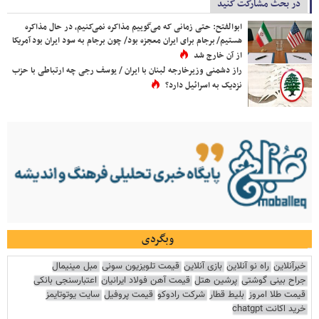
در بحث مشارکت کنید
ابوالفتح: حتی زمانی که می‌گوییم مذاکره نمی‌کنیم، در حال مذاکره
هستیم/ برجام برای ایران معجزه بود/ چون برجام به سود ایران بود آمریکا
از آن خارج شد
راز دشمنی وزیرخارجه لبنان با ایران / یوسف رجی چه ارتباطی با حزب
نزدیک به اسرائیل دارد؟
وبگردی
خبرآنلاین
راه نو آنلاین
بازی آنلاین
قیمت تلویزیون سونی
مبل مینیمال
جراح بینی گوشتی
پرشین هتل
قیمت آهن فولاد ایرانیان
اعتبارسنجی بانکی
قیمت طلا امروز
بلیط قطار
شرکت رادوکو
قیمت پروفیل
سایت یوتوتایمز
خرید اکانت chatgpt