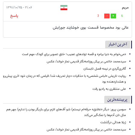
مریم
۲۱:۰۶ - ۱۳۹۱/۱۰/۲۵
پاسخ
3
6
عالی بود مخصوصا قسمت بوی خوشایند جورابش
آخرین اخبار
«می‌خوام به دنیا بیام» و قصه تولدهای عجیب؛ خلق تصویر برای کودک مهم است
سیدمحمد خاتمی بر پیکر روزنامه‌نگار قدیمی نماز خواند/ عکس
گالری‌گردی در نیمه فصل تابستان
روایت تاریخی «لباس شخصی» با حذفیات دچار تحریف شد/ فیلمی که در زمان خود اثری پیش‌رو
و هشداردهنده بود
علی منتظری به رادیو رفت
پربیننده‌ترین
سوسن پرور: دیگر «عاشق» حرفه‌ام نیستم/ شو آف‌های لازم برای بازیگر بودن را ندارم/ مِهر هم
مثل نان آدم‌ها را نمک‌گیر می‌کند
ژیلا هدائی درگذشت
سیدمحمد خاتمی بر پیکر روزنامه‌نگار قدیمی نماز خواند/ عکس