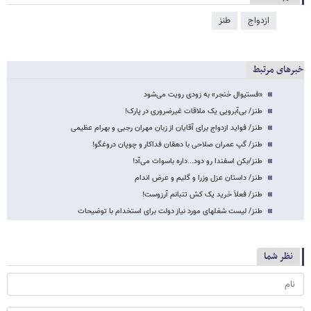
ازدواج
طنز
خبرهای مرتبط
«فستیوال خنجر» به زودی رویت می‌شود
طنز/ بی‌آبرویی یک ملاقات غیرضروری در پارک!
طنز/ فواید ازدواج برای آقایان از زبان مهران رجبی و بهرام عظیمی
طنز/ گپ عمران صلاحی با دهقان فداکار و چوپان دروغگو!
طنز/بکن اسفندا رو دود...داره باسوات می‌آد!
طنز/ داستان عزل وزرا و گلیم و عرض اندام
طنز/ فعلاَ خرید یک کش تنبانم آرزوست!
طنز/ لیست شغل​های مورد نیاز دولت برای استخدام با توضیحات
نظر شما