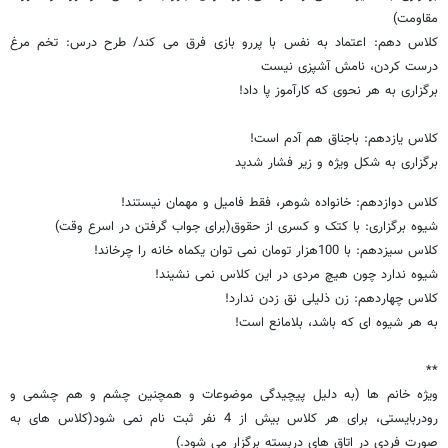
مقاومت)
کلاس دهم: اعتماد به نفس با پررو بازی فرق می کند/ طرح درس: تخم مرغ
درست کردن، نامش آشپزی نیست
برگزاری به هر نحوی که کارآموز پا داد!
کلاس یازدهم: باجناق هم آدم است!
برگزاری به شکل ویژه و زیر فشار شدید
کلاس دوازدهم: خانواده شوهر، فقط فامیل و مهمان نیستند!
شیوه برگزاری: با کتک و کسری از حقوق(برای جواب گرفتن در اسرع وقت)
کلاس سیزدهم: با 100هزار تومان نمی توان یکماه خانه را چرخاند!
شیوه ندارد چون هیچ مردی در این کلاس نمی نشیند!
کلاس چهاردهم: زن ذلیلی نق زدن ندارد!
به هر شیوه ای که باشد، بلامانع است!
**
ویژه خانم ها (به دلیل پیچیدگی موضوعات و همچنین چشم و هم چشمی و
رودربایستی، برای هر کلاس بیش از 4 نفر ثبت نام نمی شود(کلاس های به
صورت فردی در اتاق های دربسته برگزار می شود.)