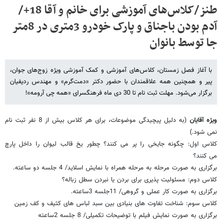
طنز/کلاس‌‌های آموزشی برای خانم و آقا 18+/
آدم بودن باجناق و پارک خودرو 3متری در 8متر
جا توسط بانوان
با آغاز فصل زمستان، کلاس‌های آموزشی و کمک آموزشی ویژه زوج‌های جوان،
پیر و همچنین همه علاقمندان با حضور دکتر «دمت‌گرم» و مهندس ردیفیان
برگزار می‌شود. مهلت ثبت نام تا 30 دی ماه فرهنگسرای «همه چی آرومه»!
ویژه آقایان
(به دلیل پیچیدگی موضوعات، برای هر کلاس بیش از 8 نفر ثبت نام
نمی شود.)
کلاس اول: چگونه جایخی را پر می کنند؟ چطور یخ قالب لیوان را داخل پارچ
می کنند؟
برگزاری به صورت مرحله به مرحله همراه با نمایش اسلاید/ 4 جلسه دو ساعته.
کلاس دوم: مسئولیت پذیری برای بردن یا نبردن سطل زباله؟
برگزاری به صورت کار عملی و گروهی/ 11جلسه 3ساعته.
کلاس سوم: شناخت تفاوت های بنیادی بین سبد لباس های کثیف و کف زمین
برگزاری به صورت نمایش فیلم با توضیحات تکمیلی/ 8 جلسه 2ساعته