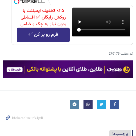
٪۲۵ تخفیف ایمپلنت با
روکش رایگان ✅ اقساطی
بدون نیاز به چک و ضامن
فرم رو پر کن ✅
کد مطلب
270178
برچسب‌ها