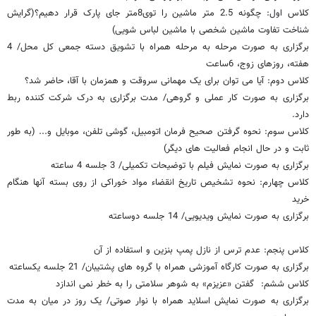
کلاس اول: چگونه 2.5 متر ماشین را توی8متر جای پارک قرار دهیم؟(گرایش
شناخت تفاوت ماشین شخصی با ماشین لباس شویی)
برگزاری به صورت مرحله به مرحله همراه با تشویق دسته جمعی کل محل/ 4
هفته، روزهای زوج، 6ساعت
کلاس دوم: آیا می توان برای یک مهمانی سروقت و همزمان با آقا، حاضر شد؟
برگزاری به صورت کار عملی و گروهی/ مدت برگزاری به درک شرکت کننده ربط
دارد.
کلاس سوم: نحوه گرفتن صحیح فرمان اتومبیل، گوشی تلفن، موبایل و... (به طور
ثابت و در حال انجام فعالیت های دیگر)
برگزاری به صورت نمایش فیلم با توضیحات تکمیلی/ 3 جلسه 4 ساعته
کلاس چهارم: نحوه تشخیص تاریخ انقضاء مواد خوراکی از روی بسته آنها هنگام
خرید
برگزاری به صورت نمایش ویدیویی/ 14 جلسه دوساعته
کلاس پنجم: عدم ترس از نازل پمپ بنزین و استفاده از آن
برگزاری به صورت کارگاه آموزشی همراه با گروه های پشتیبان/ 21 جلسه یکساعته
کلاس ششم: گفتن «عزیزم» به شوهر سلامتی را به خطر نمی اندازد
برگزاری به صورت نمایش اسلاید همراه با نوار صوتی/ یک روز در میان به مدت