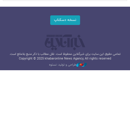
نسخه دسکتاپ
تمامی حقوق این سایت برای خبرآنلاین محفوظ است. نقل مطالب با ذکر منبع بلامانع است.
Copyright © 2025 khabaronline News Agancy, All rights reserved
طراحی و تولید: نستوه