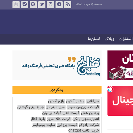
جمعه ۱۶ مرداد ۱۴۰۵
انتشارات
وبلاگ
استان‌ها
وبگردی
خبرآنلاین
راه نو آنلاین
بازی آنلاین
قیمت تلویزیون سونی
مبل مینیمال
جراح بینی گوشتی
پرشین هتل
قیمت آهن فولاد ایرانیان
اعتبارسنجی بانکی
قیمت طلا امروز
بلیط قطار
شرکت رادوکو
قیمت پروفیل
سایت یوتوتایمز
خرید اکانت chatgpt