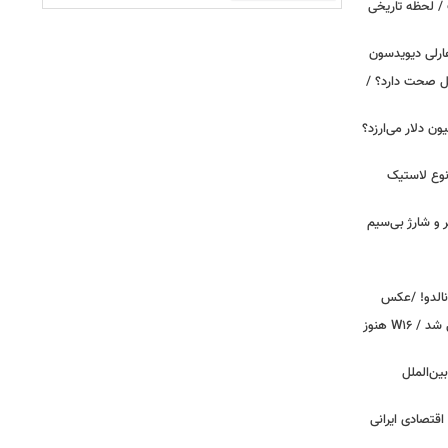
/ لحظه تاریخی
ارلی دیویدسون
بین‌الملل صحت دارد؟ /
 زمان ایلان ماسک ۱۰۰ میلیون دلار می‌ارزد؟
نوع لاستیک
پیکر و شارژ بی‌سیم
ونالدو! /عکس
بوگاتی سفارشی با نام «دِستِریِر» معرفی شد / W۱۶ هنوز
اینترنت بین‌الملل
اقتصادی ایرانی