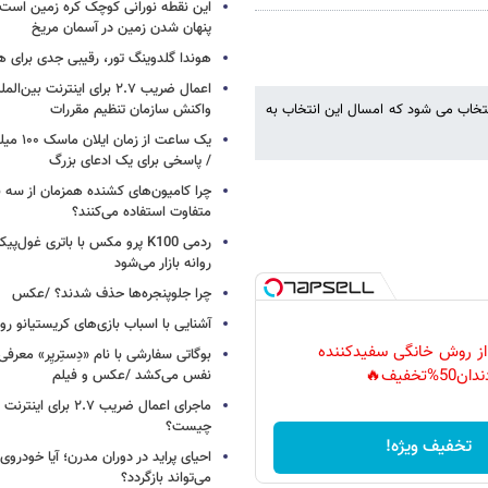
این نقطه نورانی کوچک کره زمین است 
پنهان شدن زمین در آسمان مریخ
هوندا گلدوینگ تور، رقیبی جدی برای ه
اعمال ضریب ۲.۷ برای اینترنت 
ه بهترین محصول نمایش داده شده در نمایشگاه لاس وگاس CES، انتخاب می شود که امسال این انتخاب به
واکنش سازمان تنظیم مقررات
یک ساعت از
/ پاسخی برای یک ادعای بزرگ
چرا کامیون‌های کشنده همزمان از سه 
متفاوت استفاده می‌کنند؟
ردمی K100 پرو مکس با باتری غول‌
روانه بازار می‌شود
چرا جلوپنجره‌ها حذف شدند؟ /عکس
آشنایی با اسباب‌ بازی‌های کریستیانو ر
 از روش خانگی سفیدکننده
دان50%تخفیف🔥
نفس می‌کشد /عکس و فیلم
ماجرای اعمال ضریب ۲.۷ برای 
چیست؟
تخفیف ویژه!
احیای پراید در دوران مدرن؛ آیا خودروی 
می‌تواند بازگردد؟