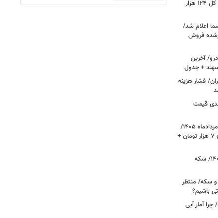
فتح کانال ۵.۵ میلیونی بورس/شاخص کل ۱۲۴ هزار
ما اعلام شد/
ام‌شده فروش
رو/ آخرین
 سهند + جدول
ا در تهران/ فشار هزینه
د
دی قیمت
قیمت دلار، یورو و سایر ارزها امروز ۱۷ مردادماه ۱۴۰۵/
دلار نزدیک به ۶ هزار تومان ریخت؛ یورو ۷ هزار تومان +
قیمت طلا و سکه امروز ۱۷ مردادماه ۱۴۰۵/ سکه
 و سکه/ منتظر
تی باشیم؟
را آمار آبی