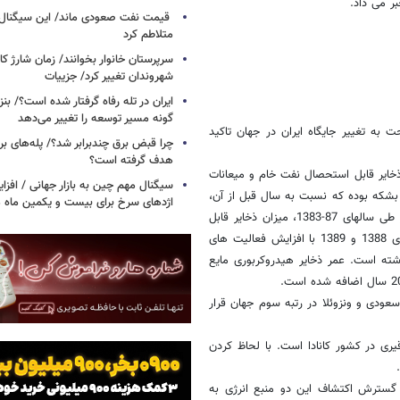
ر می داد.
قیمت نفت صعودی ماند/ این سیگنال‌ها 
متلاطم کرد
سرپرستان خانوار بخوانند/ زمان شارژ کا
شهروندان تغییر کرد/ جزییات
ایران در تله رفاه گرفتار شده است؟/ بنز
گونه مسیر توسعه را تغییر می‌دهد
 به تغییر جایگاه ایران در جهان تاکید
چرا قبض برق چندبرابر شد؟/ پله‌های بر
هدف گرفته است؟
صفحه 58 آن آمده است: مجموع ذخایر قابل استحصال نفت خام و میعانات
سیگنال‌ مهم چین به بازار جهانی / افزا
 سال 1389 با احتساب کشف منابع جدید، 154.58 میلیارد بشکه بوده که نسبت به سال قبل از آن،
اژدهای سرخ برای بیست و یکمین ماه م
به میزان 3.41 میلیارد بشکه و معادل 2.3 درصد افزایش نشان می دهد. در طی سالهای 87-1383، میزان ذخایر قابل
استحصال کشور سالانه رشدی اندگ و گاه منفی داشته، که این امر در سالهای 1388 و 1389 با افزایش فعالیت های
ته است. عمر ذخایر هیدروکربوری مایع
عودی و ونزوئلا در رتبه سوم جهان قرار
ری در کشور کانادا است. با لحاظ کردن
ز و گسترش اکتشاف این دو منبع انرژی به