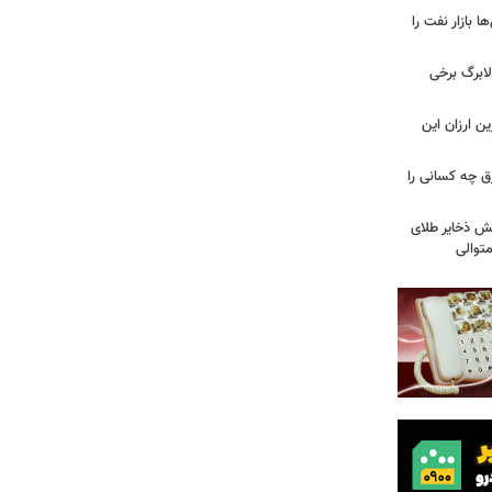
بازار نفت را
لابرگ برخی
ین ارزان این
ق چه کسانی را
یش ذخایر طلای
توالی