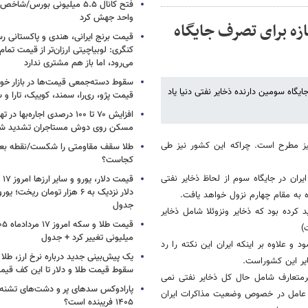
واحد جهش کرد
ازه برای تصرف جایگاه
قیمت برنج ایرانی، هندی و پاکستانی رس
کنگری: لوبیاچیتی ارزان‌تر از قیمت تم
می‌رود، اما باز هم مشتری ندارد
سقوط دسته‌جمعی قیمت‌ها در بازار خود
برای تصاحب جایگاه سومین دارنده ذخایر نفتی دنیا یاد
قیمت پژو، ری‌را، سمند، کوییک، تارا و
افزایش ۷۰ تا ۱۰۰ درصدی اجاره‌به
مسکن روی دوش مستاجران تشدید ش
نیز مطرح است. چراکه این کشور نیز طی
طلا سقف مقاومتی را شکست/نقطه بع
کجاست؟
ین حال براساس مطالب درج شده در ترازنامه انرژی کشور در سال 1389، ایران در جایگاه سوم از لحاظ ذخایر نفتی
اه به مقام چهارم نزول خواهد یافت.
جدول
 کرده بود که ذخایر ونزوئلا شامل ذخایر
)
میلیونی تغییر کرد + جدول
و علاوه بر اینکه ایران این نکته را رد
یک پیش‌بینی جدید درباره نرخ ارز، طلا
ایر این کشوراست.
سقوط قیمت طلا و دلار تا این کف قیم
رمتعارف شامل حال کل ذخایر نفتی نمی
پارادوکس سدهای پر و دشت‌های تشنه/ چ
ات عامل در خصوص وضعیت مذاکرات ایران
۱۴۰۵ فریبنده است؟