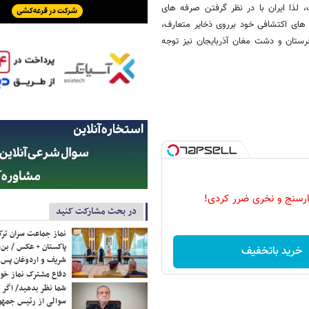
 لذا ایران با در نظر گرفتن صرفه های
های اکتشافی خود برروی ذخایر متعارف،
لرستان و دشت مغان آذربایجان نیز توجه
رسنج و نخری ضرر کردی!
در بحث مشارکت کنید
نماز جماعت سران ترک
پاکستان + عکس / بن‌س
خرید باتخفیف
شریف و اردوغان پس ا
دفاع مشترک نماز خوا
شما نظر بدهید/ اگر خ
سوالی از رئیس جمه