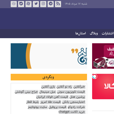
شنبه ۱۷ مرداد ۱۴۰۵
انتشارات
وبلاگ
استان‌ها
وبگردی
خبرآنلاین
راه نو آنلاین
بازی آنلاین
قیمت تلویزیون سونی
مبل مینیمال
جراح بینی گوشتی
پرشین هتل
قیمت آهن فولاد ایرانیان
اعتبارسنجی بانکی
قیمت طلا امروز
بلیط قطار
شرکت رادوکو
قیمت پروفیل
سایت یوتوتایمز
خرید اکانت chatgpt