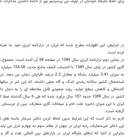
برای حفظ جایگاه خودمان در اوپک می پرسیدیم وی از ادامه داشتن مذاکرات خب
در شرایطی این اظهارات مطرح شده که ایران در ترازنامه انرژی خود به صراحت
کرده است.
در بخش دوم ترازنامه انرژی سال 1389 در 
گازی کشور در پایان
اکتشافی و کاهش سطح تولید، روند صعودی قابل ملاحظه ای را به دنبال داش
کشور در سال 1389 حدود 107 سال برآورد شده که طی 6 سال گذشته عملا 20 سال اضافه شده است.
ایران با این میزان ذخیره نفت خام و میعانات گازی متعارف، پس از عربستان س
گرفته است.
لازم به ذکر است که این شرایط بدون لحاظ کردن ذخایر سرشار ماسه های قی
این ذخایر غیرمتعارف، رتبه ایران در جهان از مقام سوم به چهارم تنزل می یابد.
بنابراین از آنجا که ارتقای جایگاه ایران در بازارهای بین المللی نفت و گا