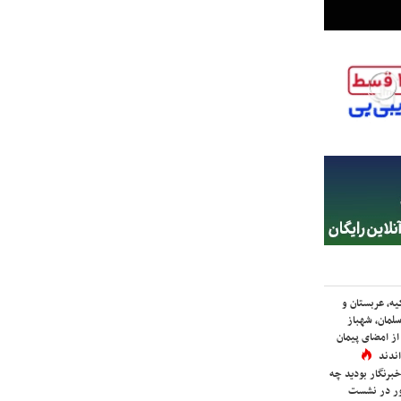
یه، عربستان و
لمان، شهباز
ز امضای پیمان
ندند
برنگار بودید چه
ور در نشست