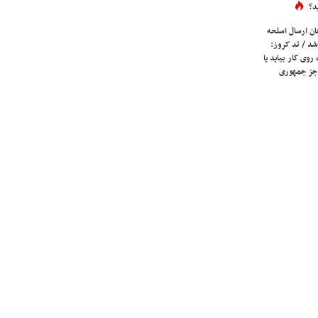
د؟
ان ارسال اسلحه
شد / تد کروز:
روی کار بیاید یا
جز جمهوری