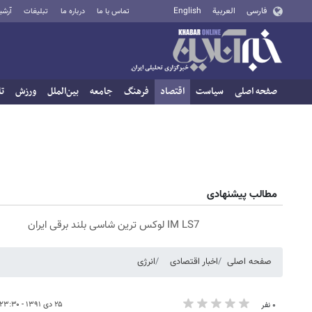
فارسی
العربية
English
تماس با ما
درباره ما
تبلیغات
آرشی
صفحه اصلی
سیاست
اقتصاد
فرهنگ
جامعه
بین‌الملل
ورزش
تا
مطالب پیشنهادی
IM LS7 لوکس ترین شاسی بلند برقی ایران
صفحه اصلی
اخبار اقتصادی
انرژی
۲۵ دی ۱۳۹۱ - ۲۳:۳۰
۰ نفر