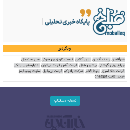
وبگردی
خبرآنلاین
راه نو آنلاین
بازی آنلاین
قیمت تلویزیون سونی
مبل مینیمال
جراح بینی گوشتی
پرشین هتل
قیمت آهن فولاد ایرانیان
اعتبارسنجی بانکی
قیمت طلا امروز
بلیط قطار
شرکت رادوکو
قیمت پروفیل
سایت یوتوتایمز
خرید اکانت chatgpt
نسخه دسکتاپ