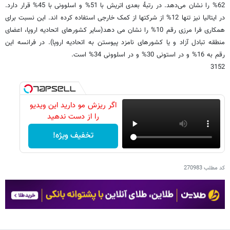
62% را نشان می‌دهد. در رتبۀ بعدی اتریش با 51% و اسلوونی با 45% قرار دارد.
در ایتالیا نیز تنها 12% از شرکتها از کمک خارجی استفاده کرده اند. این نسبت برای
همکاری فرا مرزی رقم 10% را نشان می دهد(سایر کشورهای اتحادیه اروپا، اعضای
منطقه تبادل آزاد و یا کشورهای نامزد پیوستن به اتحادیه اروپا). در فرانسه این
رقم به 16% و در استونی 30% و در اسلوونی 34% است.
3152
اگر ریزش مو دارید این ویدیو
را از دست ندهید
تخفیف ویژه!
کد مطلب
270983