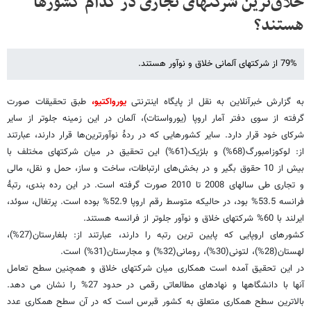
خلاق‌ترین شرکتهای تجاری در کدام کشورها
هستند؟
79% از شرکتهای آلمانی خلاق و نوآور هستند.
به گزارش خبرآنلاین به نقل از پایگاه اینترنتی
یورواکتیو،
طبق تحقیقات صورت
گرفته از سوی دفتر آمار اروپا (یورواستات)، آلمان در این زمینه جلوتر از سایر
شرکای خود قرار دارد. سایر کشورهایی که در ردۀ نوآورترین‌ها قرار دارند، عبارتند
از: لوکوزامبورگ(68%) و بلژیک(61%) این تحقیق در میان شرکتهای مختلف با
بیش از 10 حقوق بگیر و در بخش‌های ارتباطات، ساخت و ساز، حمل و نقل، مالی
و تجاری طی سالهای 2008 تا 2010 صورت گرفته است. در این رده بندی، رتبۀ
فرانسه 53.5% بود، در حالیکه متوسط رقم اروپا 52.9% بوده است. پرتغال، سوئد،
ایرلند با 60% شرکتهای خلاق و نوآور جلوتر از فرانسه هستند.
کشورهای اروپایی که پایین ترین رتبه را دارند، عبارتند از: بلغارستان(27%)،
لهستان(28%)، لتونی(30%)، رومانی(32%) و مجارستان(31%) است.
در این تحقیق آمده است همکاری میان شرکتهای خلاق و همچنین سطح تعامل
آنها با دانشگاهها و نهادهای مطالعاتی رقمی در حدود 27% را نشان می دهد.
بالاترین سطح همکاری متعلق به کشور قبرس است که در آن سطح همکاری عدد