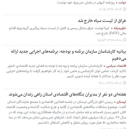
دولت
روزنامه کیهان در بخش حبر ویژه خود نوشت:
۱۳۹۷-۰۴-۱۴ ۰۲:۱۵
عراق از لیست سیاه خارج شد
خاورمیانه
ایرنا نوشت: عراق بشکل رسمی و کامل از لیست سیاه پیگیری گروه ویژه اقدام
مالی (FATF) خارج شد.
۱۳۹۷-۰۴-۱۰ ۱۵:۵۳
بیانیه کارشناسان سازمان برنامه و بودجه: برنامه‌های اجرایی جدید ارائه
می‌دهیم
اقتصاد سیاسی
کارشناسان سازمان برنامه و بودجه با توجه به فضای جدید اقتصادی کشور
تاکید کردند، تمامی توان کارشناسی و علمی خود را به کار خواهیم گرفت تا برنامه‌های اجرایی
مورد نظر را حداکثر تا هفته آینده تدوین کنیم.
۱۳۹۷-۰۴-۰۸ ۱۴:۰۰
هفته‌ای دو نفر از مدیران بنگاه‌های اقتصادی استان راهی زندان می‌شوند
لرستان
رییس اتاق بازرگانی لرستان در جلسه فعالین اقتصادی با مجمع نمایندگان استان
گفت: موضوع مشکلات بنگاه‌های اقتصادی از گلایه و طرح شکایت گذشته و وضعیت اقتصاد
کلان کشور بسیار نامساعد و نابه سامان است و در حالیکه هدفگذاری دولت این بوده که در
سال ۹۷، بیش از یک میلیون شغل ایجاد کنند، امارهای غیررسمی نشان می‌دهد که در سه
ماهه سالجاری ۵۰ هزار مورد ریزش شغل و کاهش اشتغال داشتیم.