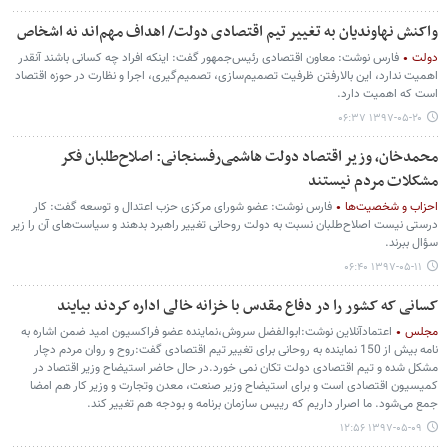
واکنش نهاوندیان به تغییر تیم اقتصادی دولت/ اهداف مهم‌اند نه اشخاص
دولت
فارس نوشت: معاون اقتصادی رئیس‌جمهور گفت: اینکه افراد چه کسانی باشند آنقدر
اهمیت ندارد، این بالارفتن ظرفیت تصمیم‌سازی، تصمیم‌گیری، اجرا و نظارت در حوزه اقتصاد
است که اهمیت دارد.
۱۳۹۷-۰۵-۲۰ ۰۶:۳۷
محمدخان، وزیر اقتصاد دولت هاشمی‌رفسنجانی: اصلاح‌طلبان فکر
مشکلات مردم نیستند
احزاب و شخصیت‌ها
فارس نوشت: عضو شورای مرکزی حزب اعتدال و توسعه گفت: کار
درستی نیست اصلاح‌طلبان نسبت به دولت روحانی تغییر راهبرد بدهند و سیاست‌های آن را زیر
سؤال ببرند.
۱۳۹۷-۰۵-۱۱ ۰۶:۴۰
کسانی که کشور را در دفاع مقدس با خزانه خالی اداره کردند بیایند
مجلس
اعتمادآنلاین نوشت:‌ابوالفضل سروش،‌نماینده عضو فراکسیون امید ضمن اشاره به
نامه بیش از 150 نماینده به روحانی برای تغییر تیم اقتصادی گفت:روح و روان مردم دچار
مشکل شده و تیم اقتصادی دولت تکان نمی خورد.در حال حاضر استیضاح وزیر اقتصاد در
کمیسیون اقتصادی است و برای استیضاح وزیر صنعت، معدن وتجارت و وزیر کار هم امضا
جمع می‌شود. ما اصرار داریم که رییس سازمان برنامه و بودجه هم تغییر کند.
۱۳۹۷-۰۵-۰۹ ۱۲:۵۶