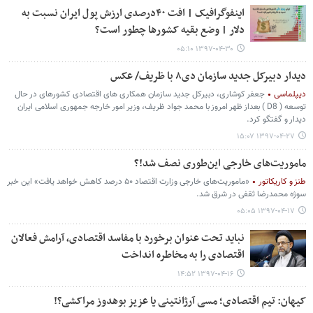
اینفوگرافیک | افت ۴۰درصدی ارزش پول ایران نسبت به
دلار | وضع بقیه کشورها چطور است؟
۱۳۹۷-۰۴-۳۰ ۰۵:۱۰
دیدار دبیرکل جدید سازمان دی۸ با ظریف/ عکس
دیپلماسی
جعفر کوشاری، دبیرکل جدید سازمان همکاری های اقتصادی کشورهای در حال
توسعه ( D8 ) بعداز ظهر امروز با محمد جواد ظریف، وزیر امور خارجه جمهوری اسلامی ایران
دیدار و گفتگو کرد.
۱۳۹۷-۰۴-۲۷ ۱۵:۰۷
ماموریت‌های خارجی این‌طوری نصف شد!؟
طنز و کاریکاتور
«ماموریت‌های خارجی وزارت اقتصاد ۵۰ درصد کاهش خواهد یافت» این خبر
سوژه محمدرضا ثقفی در شرق شد.
۱۳۹۷-۰۴-۱۷ ۰۵:۰۵
نباید تحت عنوان برخورد با مفاسد اقتصادی، آرامش فعالان
اقتصادی را به مخاطره انداخت
۱۳۹۷-۰۴-۱۶ ۱۴:۵۲
کیهان: تیم اقتصادی؛ مسی آرژانتینی یا عزیز بوهدوز مراکشی؟!