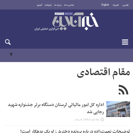
فارسی
العربية
English
تماس با ما
درباره ما
تبلیغات
آرشیو
پنجشنبه ۱۵ مرداد ۱۴۰۵
مقام اقتصادی
اداره کل امور مالیاتی لرستان دستگاه برتر جشنواره شهید
رجایی شد
۱۳۹۷-۰۷-۲۸ ۰۹:۰۹
توضیحات نعمت‌زاده درباره پرونده دخترش: او یک بدهکار است!