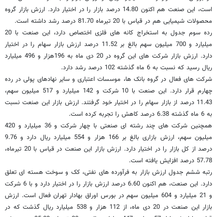
است، این صنعت هم اکنون 14.80 درصد بازار را در اختیار دارد. ارزش بازار گروه
محصولات شیمیایی هم در قیاس با 20 تیرماه 81.70 درصد رشد داشته است.
رده سوم جدول به استخراج کانه های فلزی اختصاص دارد، این صنعت با 20
میلیارد و 700 میلیون سهم بالغ بر 11.52 درصد ارزش بازار سهام را در اختیار
دارد. ارزش بازار شرکت های این گروه در 20 دی ماه به 196هزار و 496 میلیارد
ریال رسید که نسبت به 6 ماه گذشته 102 درصد رشد دارد.
شرکت های فعال در گروه بانک ها، موسسات اعتباری و سایر نهادهای پولی در رده
چهارم قرار دارد. این صنعت با 10 شرکت و 142 میلیارد و 517 میلیون سهم،
11.43 درصد از بازار سهام را در اختیار خود گرفتند. ارزش بازار این صنعت نسبت
به 6 ماه گذشته 6.38 درصد کاهش را تجربه کرده است.
همچنین شرکت های چند رشته ای صنعتی با چهار شرکت و 36 میلیارد و 420
میلیون سهم، ارزش بازاری بالغ بر 166 هزار و 554 میلیارد ریال دارد و 9.76
درصد از کل بازار را در اختیار دارد. ارزش بازار این صنعت در قیاس با 20 تیرماه،
57.78 درصد افزایش یافته است.
رتبه ششم جدول ارزش بازار به فرآورده های نفتی، کک و سوخت هسته ای تعلق
دارد. این صنعت، هم اکنون 6.60 درصد ارزش بازار را در اختیار دارد و با 6 شرکت
و 21 میلیارد و 604 میلیون سهم در بورس اوراق بهادار تهران فعال است. ارزش
بازار این صنعت در 20 دی ماه، از 112 هزار و 538 میلیارد ریال گذشت که در