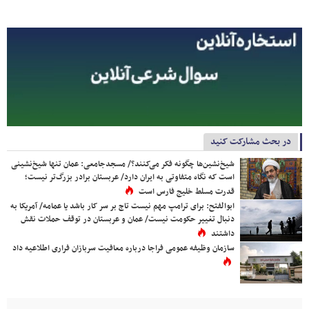
در بحث مشارکت کنید
شیخ‌نشین‌ها چگونه فکر می‌کنند؟/ مسجدجامعی: عمان تنها شیخ‌نشینی
است که نگاه متفاوتی به ایران دارد/ عربستان برادر بزرگ‌تر نیست؛
قدرت مسلط خلیج فارس است
ابوالفتح: برای ترامپ مهم نیست تاج بر سر کار باشد یا عمامه/ آمریکا به
دنبال تغییر حکومت نیست/ عمان و عربستان در توقف حملات نقش
داشتند
سازمان وظیفه عمومی فراجا درباره معافیت سربازان فراری اطلاعیه داد