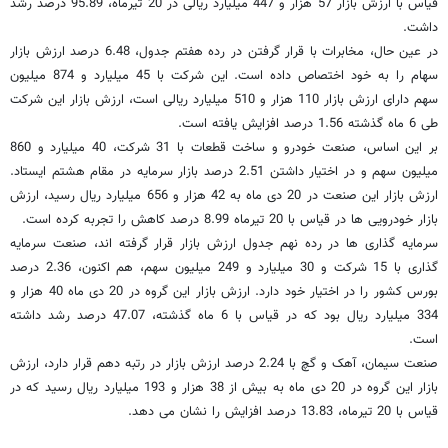
قیاس با ارزش بازار 57 هزار و 447 میلیارد ریالی در 20 تیرماه، 95.89 درصد رشد
داشت.
در عین حال، مخابرات با قرار گرفتن در رده هفتم جدول، 6.48 درصد ارزش بازار
سهام را به خود اختصاص داده است. این شرکت با 45 میلیارد و 874 میلیون
سهم دارای ارزش بازار 110 هزار و 510 میلیارد ریالی است، ارزش بازار این شرکت
طی 6 ماه گذشته 1.56 درصد افزایش یافته است.
بر این اساس، صنعت خودرو و ساخت قطعات با 31 شرکت، 40 میلیارد و 860
میلیون سهم و در اختیار داشتن 2.51 درصد بازار سرمایه در مقام هشتم ایستاد.
ارزش بازار این صنعت در 20 دی ماه به 42 هزار و 656 میلیارد ریال رسید، ارزش
بازار خودرویی ها در قیاس با 20 تیرماه 8.99 درصد کاهش را تجربه کرده است.
سرمایه گذاری ها در رده نهم جدول ارزش بازار قرار گرفته اند، صنعت سرمایه
گذاری با 15 شرکت و 30 میلیارد و 249 میلیون سهم، هم اکنون، 2.36 درصد
بورس کشور را در اختیار خود دارد. ارزش بازار این گروه در 20 دی ماه 40 هزار و
334 میلیارد ریال بود که در قیاس با 6 ماه گذشته، 47.07 درصد رشد داشته
است.
صنعت سیمان، آهک و گچ با 2.24 درصد ارزش بازار در رتبه دهم قرار دارد، ارزش
بازار این گروه در 20 دی ماه به بیش از 38 هزار و 193 میلیارد ریال رسید که در
قیاس با 20 تیرماه، 13.83 درصد افزایش را نشان می دهد.