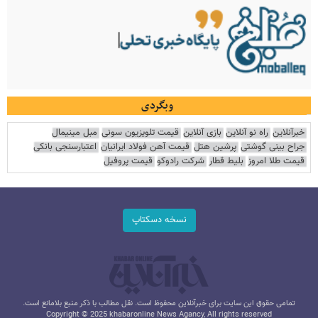
وبگردی
خبرآنلاین
راه نو آنلاین
بازی آنلاین
قیمت تلویزیون سونی
مبل مینیمال
جراح بینی گوشتی
پرشین هتل
قیمت آهن فولاد ایرانیان
اعتبارسنجی بانکی
قیمت طلا امروز
بلیط قطار
شرکت رادوکو
قیمت پروفیل
نسخه دسکتاپ
تمامی حقوق این سایت برای خبرآنلاین محفوظ است. نقل مطالب با ذکر منبع بلامانع است.
Copyright © 2025 khabaronline News Agancy, All rights reserved