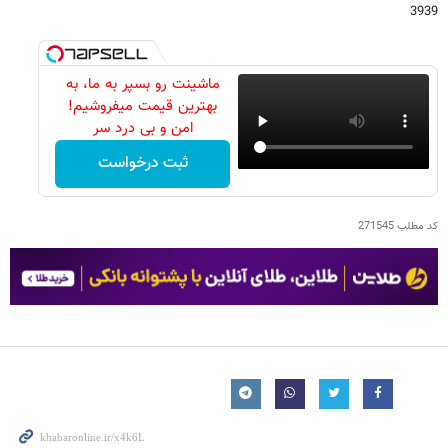
3939
ماشینت رو بسپر به ما، به
بهترین قیمت میفروشیم!
امن و بی درد سر
ثبت درخواست
کد مطلب
271545