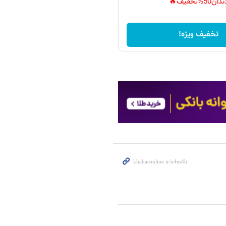
دان50%تخفیف🔥
تخفیف ویژه!