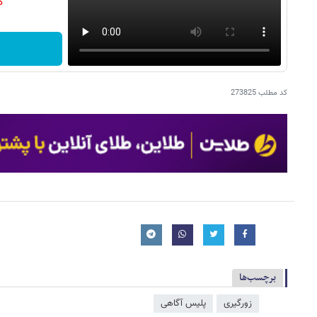
دن
کد مطلب
273825
برچسب‌ها
زورگیری
پلیس آگاهی