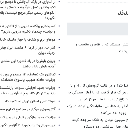
از آب‌بازی در پارک آب‌وآتش تا تجمع برای
تکیدو؛«این نسل هرآنچه حکومتی نیس
دند
الگوهای رسمی دیگر مرجع نیستند/ یقه ن
نگیرید!
کمبود
و دیابت/ چندماه ذخیره دارویی داریم؟
موهای نرم و شفاف با چهار ماسک خانگ
 خشنی هستند که با ظاهری مناسب و
کنار آب، دور از گرما؛ ۶ مقصد
کردند.
نزدیک تهران
جریان بارش‌زا در راه کشور/ این مناطق ا
آماده بارش باران باشند
تماشای یک تصادف، ۱۴ مص
جزئیات حادثه عجیب یاسوج/ «تصادف 
در پی وقوع زورگیری‌های مشابه توسط سرنشینان دو دستگاه موتورسیکلت هوندا 125 و در قالب گروه‌های 3 ، 4 و 5
جزئیات جدید افزایش سنوات بازنشستگ
‌بزرگ قرار گرفت که با آغاز رسیدگی به
باید بیشتر کار کنند و چه افرادی معاف
غ‌زنی در بانک‌ها، مراکز تجاری،
هواشناسی استان تهران اطلاعیه داد
دام به شناسایی مالباختگان کرده، در یک
آتش‌سوزی مرگبار در مجتمع تجاری سع
جوه نقد می‌کنند.
جزئیات جدید واژگونی تریلی در بین تما
ج میلیون تومان به بانک مراجعه کرده
این خوراکی‌ها را بخورید تا آلزایمر نگیری
گهان چهار سرنشین دو دستگاه