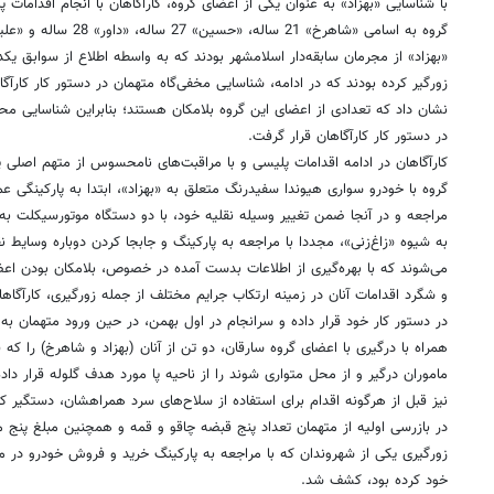
با شناسایی «بهزاد» به عنوان یکی از اعضای گروه، کارآگاهان با انجام اقدامات
«بهزاد» از مجرمان سابقه‌دار اسلامشهر بودند که به واسطه اطلاع از سوابق یک
زورگیر کرده بودند که در ادامه، شناسایی مخفی‌گاه متهمان در دستور کار کارآگا
نشان داد که تعدادی از اعضای این گروه بلامکان هستند؛ بنابراین شناسایی مح
در دستور کار کارآگاهان قرار گرفت.
کارآگاهان در ادامه اقدامات پلیسی و با مراقبت‌های نامحسوس از متهم اصلی پرو
گروه با خودرو سواری هیوندا سفیدرنگ متعلق به «بهزاد»، ابتدا به پارکینگی
مراجعه و در آنجا ضمن تغییر وسیله نقلیه خود، با دو دستگاه موتورسیکلت ب
به شیوه «زاغ‌زنی»، مجددا با مراجعه به پارکینگ و جابجا کردن دوباره وسایط نق
می‌شوند که با بهره‌گیری از اطلاعات بدست آمده در خصوص، بلامکان بودن اع
و شگرد اقدامات آنان در زمینه ارتکاب جرایم مختلف از جمله زورگیری، کارآگاه
در دستور کار خود قرار داده و سرانجام در اول بهمن، در حین ورود متهمان ب
همراه با درگیری با اعضای گروه سارقان، دو تن از آنان (بهزاد و شاهرخ) را که ق
ماموران درگیر و از محل متواری شوند را از ناحیه پا مورد هدف گلوله قرار داد
نیز قبل از هرگونه اقدام برای استفاده از سلاح‌های سرد همراهشان، دستگیر کر
در بازرسی اولیه از متهمان تعداد پنج قبضه چاقو و قمه و همچنین مبلغ پنج 
زورگیری یکی از شهروندان که با مراجعه به پارکینگ خرید و فروش خودرو در من
خود کرده بود، کشف شد.