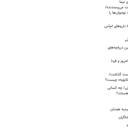
 نیما
ت می‌پسندند»/
وجوان‌ها را
های پراکنده دارویی؛ از فاکتور ۸ تا داروهای ام‌اس
ی
 آبی/ بهترین دریاچه‌های
مروز و فردا
دوم روی دست گذاشت/
ثانویه» چیست؟
ی/ چه کسانی
 هستند؟
یدیه همدان
شاگران
د