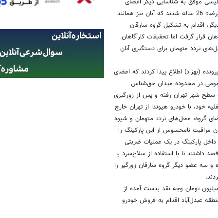
 پلیسی موفق به شناسایی دیگر اعضای
گروه به اسامی «شاهرخ» 21 ساله، «حسین» 27 ساله، «داور» 28 ساله و «علیرضا» 26 ساله شدند که آنان نیز همانند
دیگر، اقدام به تشکیل گروه سارقان
هان قرار گرفت اما تحقیقات کارآگاهان
ل‌های تردد متهمان برای دستگیری آنان
نده (بهزاد) اطلاع پیدا کردند که اعضای
 عمومی در محدوده میدان حق‌شناس
ه سطح شهر تهران رفته و پس از زورگیری
لیه خود، با خودرو هیوندا از تهران خارج
ضای گروه، محل‌های تردد متهمان و شیوه
ان مراقبت نامحسوس از این پارکینگ را
ه داخل پارکینگ در یک عملیات ضربتی
صد داشتند تا با استفاده از سلاح‌سرد با
ه و سه عضو دیگر گروه سارقان زورگیر را
دند.
میلیون تومان وجه نقد بدست آمده از
طقه عبدل‌آباد اقدام به فروش خودرو