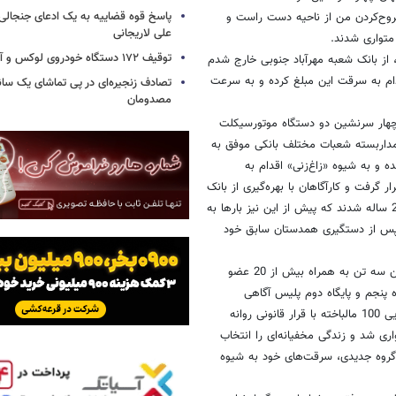
پاسخ قوه قضاییه به یک ادعای جنجالی 
روح‌کردن من از ناحیه دست راست و
علی لاریجانی
متواری شدند.
توقیف ۱۷۲ دستگاه خودروی لوکس و آپارتمان
، از بانک شعبه مهرآباد جنوبی خارج شدم
ام به سرقت این مبلغ کرده و به سرعت
تصادف زنجیره‌ای در پی تماشای یک سانح
مصدومان
ط چهار سرنشین دو دستگاه موتورسیکلت
‌های مداربسته شعبات مختلف بانکی موفق به
 و به شیوه «زاغ‌زنی» اقدام به
 گرفت و کارآگاهان با بهره‌گیری از بانک
اطلاعات مجرمان سابقه‌دار موفق به شناسایی مجرم سابقه‌دار به نام «بهزاد» 28 ساله شدند که پیش از این نیز بارها به
ارتکاب جرایم مختلف بارها دستگیر و روانه زندان شده و از سال 1390، پس از دستگیری همدستان سابق خود
«بهزاد» از همدستان مجرمان سابقه‌دار «عبدالله»، «ایرج» و «سلمان» بود که این سه تن به همراه بیش از 20 عضو
ر چند عملیات مشترک اداره پنجم و پایگاه دوم پلیس آگاهی
دستگیر و در آن پرونده ضمن اعتراف به ده‌ها فقره زورگیری و همچنین شناسایی 100 مالباخته با قرار قانونی روانه
ری شد و زندگی مخفیانه‌ای را انتخاب
 گروه جدیدی، سرقت‌های خود به شیوه