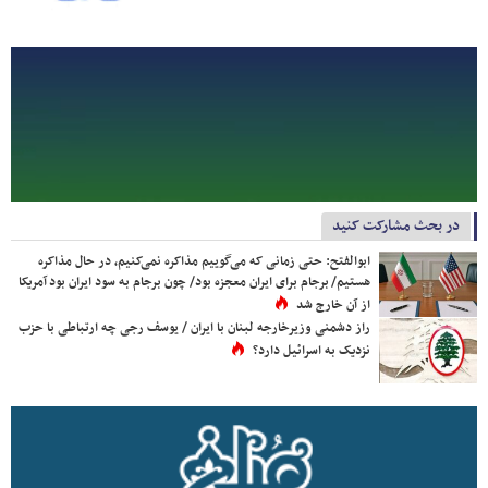
در بحث مشارکت کنید
ابوالفتح: حتی زمانی که می‌گوییم مذاکره نمی‌کنیم، در حال مذاکره
هستیم/ برجام برای ایران معجزه بود/ چون برجام به سود ایران بود آمریکا
از آن خارج شد
راز دشمنی وزیرخارجه لبنان با ایران / یوسف رجی چه ارتباطی با حزب
نزدیک به اسرائیل دارد؟