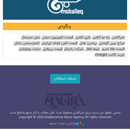
وبگردی
خبرآنلاین
راه نو آنلاین
بازی آنلاین
قیمت تلویزیون سونی
مبل مینیمال
جراح بینی گوشتی
پرشین هتل
قیمت آهن فولاد ایرانیان
اعتبارسنجی بانکی
قیمت طلا امروز
بلیط قطار
شرکت رادوکو
قیمت پروفیل
سایت یوتوتایمز
خرید اکانت chatgpt
نسخه دسکتاپ
تمامی حقوق این سایت برای خبرآنلاین محفوظ است. نقل مطالب با ذکر منبع بلامانع است.
Copyright © 2025 khabaronline News Agancy, All rights reserved
طراحی و تولید: نستوه