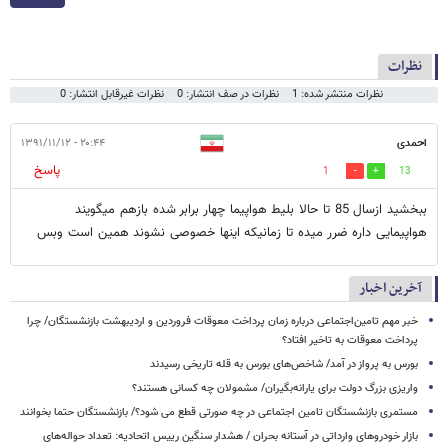
نظرات
نظرات منتشر شده: 1
نظرات در صف انتشار: 0
نظرات غیرقابل انتشار: 0
احمدی
۲۰:۴۴ - ۱۳۹۱/۱۱/۱۲
پاسخ
1
13
ببخشید ازسال 85 تا حالا بلیط هواپیما چهار برابر شده بازهم میگویند
هواپیمایی داره ضرر میده تا زمانیکه اینها خصوصی نشوند همین است وبس
آخرین اخبار
خبر مهم تامین‌اجتماعی درباره زمان پرداخت معوقات فروردین و اردیبهشت بازنشستگان/ چرا
پرداخت معوقات به تاخیر افتاد؟
بورس به پرواز در آمد/ شاخص‌های بورس به قله تاریخی رسیدند
واریزی بزرگ دولت برای یارانه‌بگیران/ مشمولان چه کسانی هستند؟
مستمری بازنشستگان تامین اجتماعی در چه صورتی قطع می شود؟/ بازنشستگان حتما بخوانند
بازار خودروهای وارداتی در آستانه بحران / هشدار سنگین رییس اتحادیه: تعداد حواله‌های