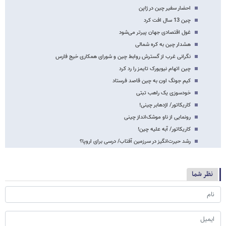
احضار سفیر چین در ژاپن
چین 13 سال افت کرد
غول اقتصادی جهان پیرتر می‌شود
هشدار چین به کره شمالی
نگرانی غرب از گسترش روابط چین و شورای همکاری خیج فارس
چین اتهام نیویورک تایمز را رد کرد
کیم جونگ اون به چین قاصد فرستاد
خودسوزی یک راهب تبتی
کاریکاتور/ اژدهابر چینی!
رونمایی از ناو موشک‌انداز چینی
کاریکاتور/ آبه علیه چین!
رشد حیرت‌انگیز در سرزمین آفتاب/ درسی برای اروپا؟
نظر شما