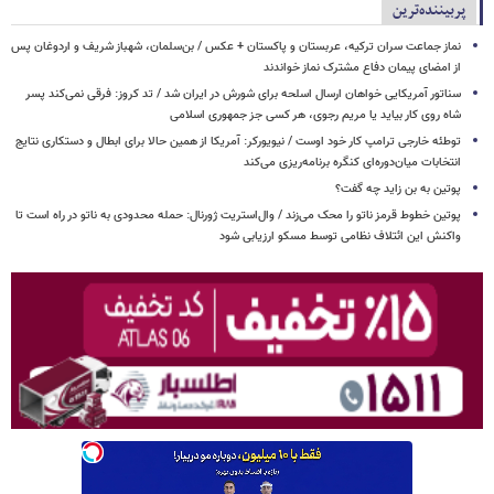
پربیننده‌ترین
نماز جماعت سران ترکیه، عربستان و پاکستان + عکس / بن‌سلمان، شهباز شریف و اردوغان پس
از امضای پیمان دفاع مشترک نماز خواندند
سناتور آمریکایی خواهان ارسال اسلحه برای شورش در ایران شد / تد کروز: فرقی نمی‌کند پسر
شاه روی کار بیاید یا مریم رجوی، هر کسی جز جمهوری اسلامی
توطئه خارجی ترامپ کار خود اوست / نیویورکر: آمریکا از همین حالا برای ابطال و دستکاری نتایج
انتخابات میان‌دوره‌ای کنگره برنامه‌ریزی می‌کند
پوتین به بن زاید چه گفت؟
پوتین خطوط قرمز ناتو را محک می‌زند / وال‌استریت ژورنال: حمله محدودی به ناتو در راه است تا
واکنش این ائتلاف نظامی توسط مسکو ارزیابی شود