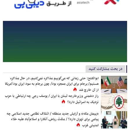
در بحث مشارکت کنید
ابوالفتح: حتی زمانی که می‌گوییم مذاکره نمی‌کنیم، در حال مذاکره
هستیم/ برجام برای ایران معجزه بود/ چون برجام به سود ایران بود آمریکا
از آن خارج شد
راز دشمنی وزیرخارجه لبنان با ایران / یوسف رجی چه ارتباطی با حزب
نزدیک به اسرائیل دارد؟
«پیمان مکه» و آرایش جدید منطقه / ائتلاف نظامی جدید اسلامی چه
پیامی برای تهران دارد؟ / مثلث ریاض، آنکارا و اسلام‌آباد علیه خلاء
امنیتی غرب