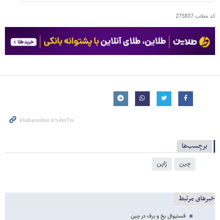
کد مطلب
275837
برچسب‌ها
چین
ژاپن
خبرهای مرتبط
فستیوال یخ و برف در چین