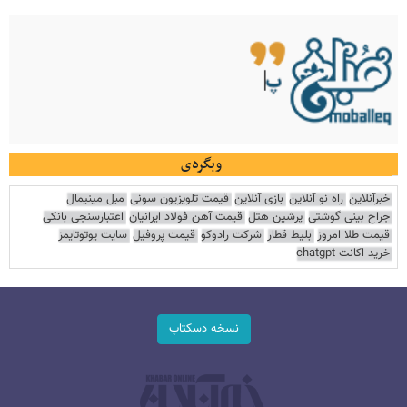
وبگردی
خبرآنلاین
راه نو آنلاین
بازی آنلاین
قیمت تلویزیون سونی
مبل مینیمال
جراح بینی گوشتی
پرشین هتل
قیمت آهن فولاد ایرانیان
اعتبارسنجی بانکی
قیمت طلا امروز
بلیط قطار
شرکت رادوکو
قیمت پروفیل
سایت یوتوتایمز
خرید اکانت chatgpt
نسخه دسکتاپ