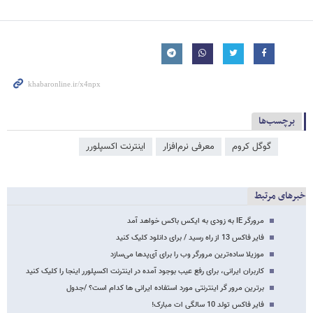
برچسب‌ها
گوگل کروم
معرفی نرم‌افزار
اینترنت اکسپلورر
خبرهای مرتبط
مرورگر IE به زودی به ایکس باکس خواهد آمد
فایر فاکس 13 از راه رسید / برای دانلود کلیک کنید
موزیلا ساده‌ترین مرورگر وب را برای آی‌پدها می‌سازد
کاربران ایرانی، برای رفع عیب بوجود آمده در اینترنت اکسپلورر اینجا را کلیک کنید
برترین مرور گر اینترنتی مورد استفاده ایرانی ها کدام است؟ /جدول
فایر فاکس تولد 10 سالگی ات مبارک!