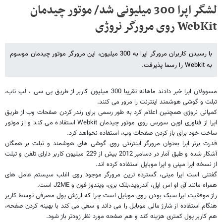
لشگر اپرا 300 میلیونی شد/ موتور چیدمان
WebKit روی مرورگر نروژی
با رسیدن کاربران مرورگر اپرا به 300 میلیون، این مرورگر موتور چیدمان موسوم
به Webkit را رسما پذیرفت.
مسوولان اپرا خبر دادند ماهانه تقریبا 300 میلیون کاربر از طریق پی سی ، لپ تاپ،
تبلت و گوشی هوشمند اینترنت را مرور می کنند.
کمپانی نروژی همچنین اعلام کرد به طور رسمی برای رندر کردن صفحات وب از طریق
اپرا از فناوری اوپن سورس روی موتور چیدمان
Webkit
استفاده می کند و از موتور
ساخت خود برای باز کردن صفحات وب، استفاده نخواهد کرد.
قدرت برتر اپرا بعنوان مرورگر اینترنتی روی گوشی های هوشمند و تبلت بر همگان
آشکار شده و طبق آمار در دسامبر 2012 بیش از 229 میلیون کاربر دارای تلفن و تبلت
از نسخه اپرا مینی و اپرا موبایل استفاده کرده اند.
گفتنی است اپرا مینی، گسترده ترین مرورگر موجود روی اغلب سیستم عامل های
همراه مانند آی او اس اپل، آندروید،بلک بری، ویندوز فون و
J2ME
است.
راز موفقیت اپرا سبک بودن روی موبایل است چرا که ارزش پول مصرفی توسط کاربر
هنگام استفاده از شارژ مالی موبایل را می داند و سعی می کند با بهینه کردن صفحه،
هم کاربر پول کمتری هزینه کند و هم صفحه مورد نظر زودتر باز شود.