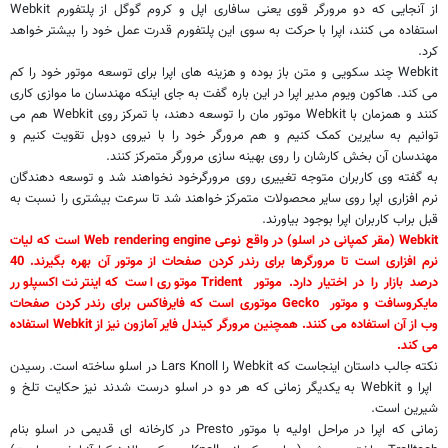
از آنجایی که دو مرورگر قوی یعنی سافاری اپل و کروم گوگل از پلتفورم
Webkit
استفاده می کنند، اپرا با حرکت به سوی این پلتفورم قدرت عمل خود را بیشتر خواهد
کرد.
Webkit
چند سکویی و متن باز بوده و هزینه های اپرا برای توسعه موتور خود را کم
می کند. هاکون ویوم مدیر اپرا در این باره گفت به جای اینکه مهندسان ما موازی کاری
کنند و همزمان با
Webkit
موتور مان را توسعه دهند، با تمرکز روی
Webkit
هم می
توانیم به سایرین کمک کنیم و هم مرورگر خود را با نیروی دوبل تقویت کنیم و
مهندسان آن بخش کارشان را روی بهینه سازی مرورگر متمرکز کنند.
به گفته وی کاربران متوجه تغییری روی مرورگرخود نخواهند شد و توسعه دهندگان
نرم افزاری اپرا روی سایر محصولات متمرکز خواهند شد تا سرعت بیشتری را نسبت به
قبل براب کاربران اپرا بوجود بیاورند.
Webkit
(مقر کمپانی در اسلو) در واقع نوعی
Web rendering engine
است که لیات
نرم افزاری است تا مرورگرها برای رندر کردن صفحات از موتور آن بهره بگیرند. 40
درصد بازار را در اختیار دارد. موتور
Trident
موتوری است که اینترنت اکسپلورر
مایکروسافت و موتور
Gecko
موتوری است که فایرفاکس برای رندر کردن صفحات
وب از آن استفاده می کنند. همچنین مرورگر کیندل فایر آمازون نیز از
Webkit
استفاده
می کند.
نکته جالب داستان اینجاست که
Webkit
را
Lars Knoll
در اسلو ساخته است. رسیدن
اپرا و
Webkit
به یکدیگر زمانی که هر دو در اسلو درست شدند نیز حکایت تلخ و
شیرین است.
زمانی که اپرا در مراحل اولیه با موتور
Presto
در کارخانه ای قدیمی در اسلو بنام