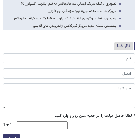
تصویری از کیک تبریک ارسالی تیم فایرفاکس به تیم اینترنت اکسپلورر 10
مرورگر ها؛ خط مقدم جبهه نبرد سازندگان نرم افزاری
جدیدترین آمار مرورگرهای اینترنتی/ اکسپلورر ده فقط یک درصد/افت فایرفاکس
پشتیبانی نسخه جدید مرورگر فایرفاکس ازآندرویدی های قدیمی
نظر شما
*
لطفا حاصل عبارت را در جعبه متن روبرو وارد کنید
1 + 1 =