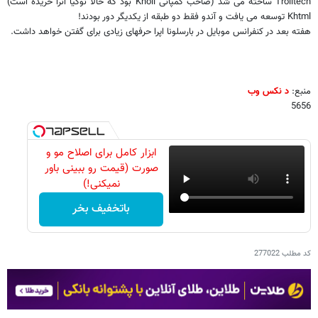
Trolltech
ساخته می شد (صاحب کمپانی
Knoll
بود که حالا نوکیا آنرا خریده است)
Khtml
توسعه می یافت و آندو فقط دو طبقه از یکدیگر دور بودند!
هفته بعد در کنفرانس موبایل در بارسلونا اپرا حرفهای زیادی برای گفتن خواهد داشت.
منبع:
د نکس وب
5656
ابزار کامل برای اصلاح مو و
صورت (قیمت رو ببینی باور
نمیکنی!)
باتخفیف بخر
کد مطلب
277022