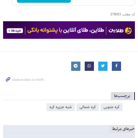
کد مطلب
278051
برچسب‌ها
کره جنوبی
کره شمالی
شبه جزیره کره
خبرهای مرتبط