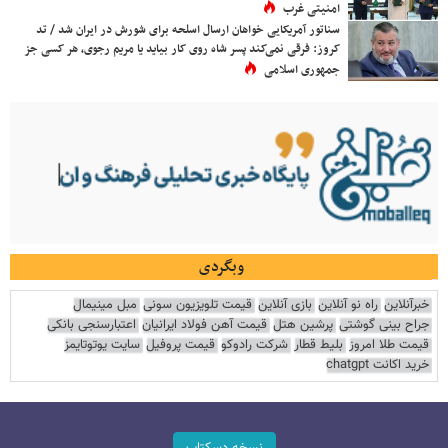
امنیتی غرب
سناتور آمریکایی خواهان ارسال اسلحه برای شورش در ایران شد / تد
کروز: فرقی نمی‌کند پسر شاه روی کار بیاید یا مریم رجوی، هر کسی جز
جمهوری اسلامی
وبگردی
خبرآنلاین
راه نو آنلاین
بازی آنلاین
قیمت تلویزیون سونی
مبل مینیمال
جراح بینی گوشتی
پرشین هتل
قیمت آهن فولاد ایرانیان
اعتبارسنجی بانکی
قیمت طلا امروز
بلیط قطار
شرکت رادوکو
قیمت پروفیل
سایت یوتوتایمز
خرید اکانت chatgpt
نسخه دسکتاپ