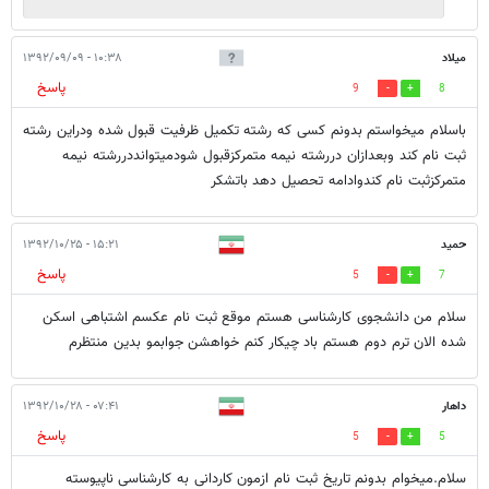
میلاد
۱۰:۳۸ - ۱۳۹۲/۰۹/۰۹
پاسخ
9
8
باسلام میخواستم بدونم کسی که رشته تکمیل ظرفیت قبول شده ودراین رشته
ثبت نام کند وبعدازان دررشته نیمه متمرکزقبول شودمیتوانددررشته نیمه
متمرکزثبت نام کندوادامه تحصیل دهد باتشکر
حمید
۱۵:۲۱ - ۱۳۹۲/۱۰/۲۵
پاسخ
5
7
سلام من دانشجوی کارشناسی هستم موقع ثبت نام عکسم اشتباهی اسکن
شده الان ترم دوم هستم باد چیکار کنم خواهشن جوابمو بدین منتظرم
داهار
۰۷:۴۱ - ۱۳۹۲/۱۰/۲۸
پاسخ
5
5
سلام.میخوام بدونم تاریخ ثبت نام ازمون کاردانی به کارشناسی ناپیوسته