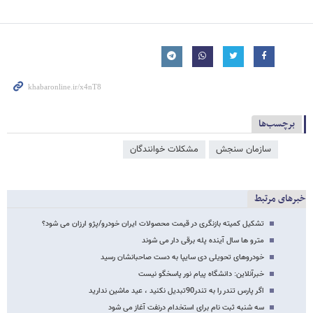
برچسب‌ها
سازمان سنجش
مشکلات خوانندگان
خبرهای مرتبط
تشکیل کمیته بازنگری در قیمت محصولات ایران خودرو/پژو ارزان می شود؟
مترو ها سال آینده پله برقی دار می شوند
خودروهای تحویلی دی سایپا به دست صاحبانشان رسید
خبرآنلاین: دانشگاه پیام نور پاسخگو نیست
اگر پارس تندر را به تندر90تبدیل نکنید ،‌ عید ماشین ندارید
سه شنبه ثبت نام برای استخدام درنفت آغاز می شود