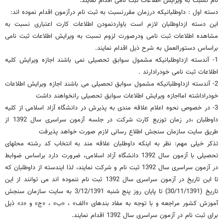
نام نسبت به ویرایش اطلاعات ثبت نامی اقدام نمایند.
دسته اول : داوطلبانیکه درزمان مقررنسبت به ثبت نام درآزمون اقدام نموده اند:
این دسته ازداوطلبان لازم است باواردنمودن اطلاعات کارت اعتباری نسبت به
مشاهده اطلاعات ثبت نامی ودرصورت لزوم نسبت به ویرایش اطلاعات ثبت نامی
براساس دستورالعمل به شرح ذیل اقدام نمایند.
1- آندسته ازداوطلبانیکه مشمول سوابق تحصیلی نمی باشند اجازه ویرایش کلیه
اطلاعات ثبت نامی خودرادارند .
2- آندسته ازداوطلبانیکه مشمول سوابق تحصیلی می باشند اجازه ویرایش اطلاعات
خودراداشته امااجازه ویرایش اطلاعات سوابق تحصیلی رانخواهند داشت
3- در خصوص نحوه اعلام علاقه مندی به پذیرش در دانشگاه آزاد اسلامی از کلیه
داوطلبان ،در زمان توزیع کارت شرکت در جلسه آزمون سراسری سال 1392 از
طریق سایت سازمان سنجش اطلاع رسانی لازم صورت خواهد پذیرفت
تذکر خیلی مهم: نظر به اینکه داوطلبان علاقه مند به انتخاب کد رشته محلهای
تحصیلی با آزمون سال 1392 دانشگاه آزاد اسلامی، ضرورت دارد براساس ضوابط
در آزمون سراسری سال 1392 ثبت نام و شرکت نمایند، لذا ایندسته از داوطلبان که
تا این تاریخ در آزمون سراسری سال 1392 ثبت نام ننموده اند می توانند از این
تاریخ (30/11/1391) تا پایان روز پنج شنبه 3/12/1391 به سایت سازمان سنجش
آموزش کشور مراجعه و با توجه به مفاد بندهای «الف» ، «ب» ، «ج» و «د» ذیل
برای ثبت نام در آزمون سراسری سال 1392 اقدام نمایند.