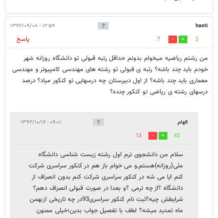
۱۲:۵۹ - ۱۳۹۲/۰۹/۰۸
hasti
پاسخ
7
3
من رشتم ریاضیه میخوام بدونم حداقل رتبه قبولی تو دانشگاه روزانه شهر
خودم باید چند باشه؟ رتبه ی قبولی تو رشته های مهندسی کامپیوتر و مهندسی
معماری باید چند باشه؟ از اول دبیرستان چه درسهایی تو کنکور میاد؟ درصد
درسهای رشته ی ریاضی تو کنکور چنده؟
الهام
۰۹:۰۱ - ۱۳۹۲/۱۰/۱۶
13
42
سلام من دانشجوی ترم اول رشته زیست شناسی دانشگاه
ملی(روزانه)هستم,و می خوام باز هم در کنکور سراسری شرکت
کنم ایا می شه در کنکور سراسری شرکت کنم بدون انصراف از
دانشگاه ؟از چه ترمی ؟و بعدا در صورت قبولی انصراف دهم؟
شرایطش چیه؟ثبت نام کنکور سراسری93در چه تاریخی ازبهمن
ماه تمدید میشه؟ لطف با تفصیل جواب بدین؛خیلی ممنون