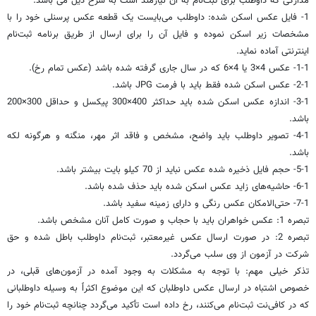
مدارکی که داوطلب برای ثبت‌نام به آن نیازمند است به شرح ذیل می باشد:
1- فایل عکس اسکن شده: داوطلب می‌بایست یک قطعه عکس پرسنلی خود را با
مشخصات زیر اسکن نموده و فایل آن را برای ارسال از طریق برنامه ثبت‌نام
اینترنتی آماده نماید.
1-1- عکس 4×3 یا 4×6 که در سال جاری گرفته شده باشد (عکس تمام رخ).
2-1- عکس اسکن شده فقط باید با فرمت JPG باشد.
3-1- اندازه عکس اسکن شده باید حداکثر 400×300 پیکسل و حداقل 300×200
باشد.
4-1- تصویر داوطلب باید واضح، مشخص و فاقد اثر مهر، منگنه و هرگونه لکه
باشد.
5-1- حجم فایل ذخیره شده عکس نباید از 70 کیلو بایت بیشتر باشد.
6-1- حاشیه‌های زاید عکس اسکن شده باید حذف شده باشد.
7-1- حتی‌الامکان عکس رنگی و دارای زمینه سفید باشد.
تبصره 1: عکس خواهران باید با حجاب و صورت کامل آنان مشخص باشد.
تبصره 2: در صورت ارسال عکس غیرمعتبر، ثبت‌نام داوطلب باطل شده و حق
شرکت در آزمون از وی سلب می‌گردد.
تذکر خیلی مهم: با توجه به مشکلات به وجود آمده در آزمون‌های قبلی، در
خصوص اشتباه در ارسال عکس داوطلبان که این موضوع اکثراً به وسیله داوطلبانی
که در کافی‌نت ثبت‌نام می‌کنند، رخ داده است تأکید می‌گردد چنانچه ثبت‌نام خود را