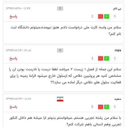
بی نام
۱۱:۴۷ - ۱۳۹۴/۰۶/۲۰
پاسخ
2
9
سلام من واسه کارت ملی درخواست دادم هنوز نیومده،میتونم دانشگاه ثبت
نام کنم؟
۱۲:۰۸ - ۱۳۹۴/۰۷/۱۴
roya
پاسخ
2
2
سلام این جمله از فصل ١ زیست ٢ میباشد لطفا درست یا نادرست بودن ان را
مشخص کنید هر پروتیین دفاعی که ازسلول خارج میشود الزاما زمینه را برای
فعالیت سلول های دفاعی دیگر اماده می سازد؟؟
سعید
۱۰:۱۷ - ۱۳۹۴/۰۷/۲۲
پاسخ
0
6
با سلام من رشته تجربی هستم..میخواستم بدونم ایا میشه هم داخل کنکور
تجربی وهم انسانی باهم شرکت کنم؟