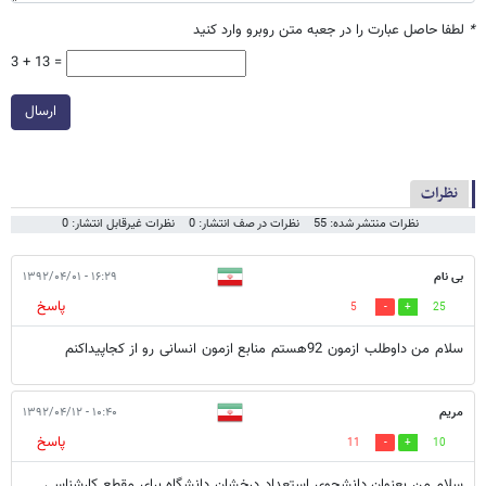
*
لطفا حاصل عبارت را در جعبه متن روبرو وارد کنید
3 + 13 =
ارسال
نظرات
نظرات منتشر شده: 55
نظرات در صف انتشار: 0
نظرات غیرقابل انتشار: 0
بی نام
۱۶:۲۹ - ۱۳۹۲/۰۴/۰۱
پاسخ
5
25
سلام من داوطلب ازمون 92هستم منابع ازمون انسانی رو از کجاپیداکنم
مریم
۱۰:۴۰ - ۱۳۹۲/۰۴/۱۲
پاسخ
11
10
سلام.من بعنوان دانشجوی استعداد درخشان دانشگاه برای مقطع کارشناسی