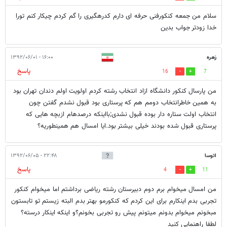
سلام من جمعه کنکورفنی حرفه ای دارم کدرهگیری را گم کردم چیکار کنم تورا
خدا زودتر جواب بدین
زهره
۱۶:۰۰ - ۱۳۹۲/۰۶/۰۱
پاسخ
16
7
من پارسال کنکور دانشگاه ازاد انتخاب رشته کردم اولویت اولم دندان تهران بود
به همین خاطرانتخاب دومم هم که پرستاری بود قبول نشدم گفتن چون
انتخاب اولت ستاره دار بوده قبول نشدی;بااینکه درصدهام ازبچه هایی که
پرستاری قبول شده بودند خیلی بیشتر بود.ایا امسال هم همینطوریه؟
اتوسا
۲۲:۴۸ - ۱۳۹۲/۰۶/۰۵
پاسخ
4
11
من امسال میخوام برم دوم دبیرستان رشته ریاضی برداشتم اما میخوام کنکور
تجربی بدم اینکارم برای این کردم که کنکورمو بهتر بدم البته زیستم تو تابستون
مبخونم میخوام بدونم میتونم پیش رو تجربی بخونم؟و اینکه اینکار درسته؟
لطفا راهنمایی کنید