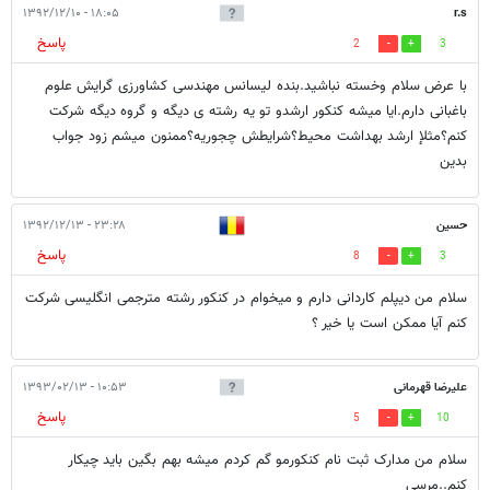
۱۸:۰۵ - ۱۳۹۲/۱۲/۱۰
r.s
پاسخ
2
3
با عرض سلام وخسته نباشید.بنده لیسانس مهندسی کشاورزی گرایش علوم
باغبانی دارم.ایا میشه کنکور ارشدو تو یه رشته ی دیگه و گروه دیگه شرکت
کنم؟مثلإ ارشد بهداشت محیط؟شرایطش چجوریه؟ممنون میشم زود جواب
بدین
حسین
۲۳:۲۸ - ۱۳۹۲/۱۲/۱۳
پاسخ
8
3
سلام من دیپلم کاردانی دارم و میخوام در کنکور رشته مترجمی انگلیسی شرکت
کنم آیا ممکن است یا خیر ؟
علیرضا قهرمانی
۱۰:۵۳ - ۱۳۹۳/۰۲/۱۳
پاسخ
5
10
سلام من مدارک ثبت نام کنکورمو گم کردم میشه بهم بگین باید چیکار
کنم..مرسی