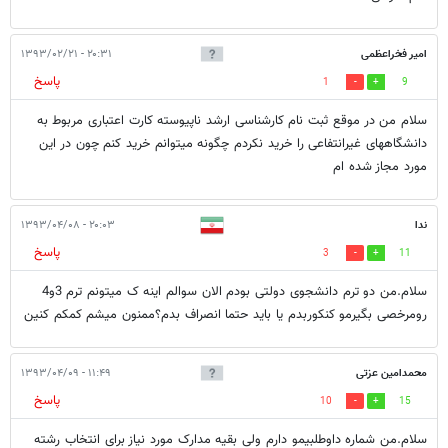
امیر فخراعظمی
۲۰:۳۱ - ۱۳۹۳/۰۲/۲۱
پاسخ
1
9
سلام من در موقع ثبت نام کارشناسی ارشد ناپیوسته کارت اعتباری مربوط به
دانشگاههای غیرانتفاعی را خرید نکردم چگونه میتوانم خرید کنم چون در این
مورد مجاز شده ام
ندا
۲۰:۰۳ - ۱۳۹۳/۰۴/۰۸
پاسخ
3
11
سلام.من دو ترم دانشجوی دولتی بودم الان سوالم اینه ک میتونم ترم 3و4
رومرخصی بگیرمو کنکوربدم یا باید حتما انصراف بدم؟ممنون میشم کمکم کنین
محمدامین عزتی
۱۱:۴۹ - ۱۳۹۳/۰۴/۰۹
پاسخ
10
15
سلام.من شماره داوطلبیمو دارم ولی بقیه مدارک مورد نیاز برای انتخاب رشته