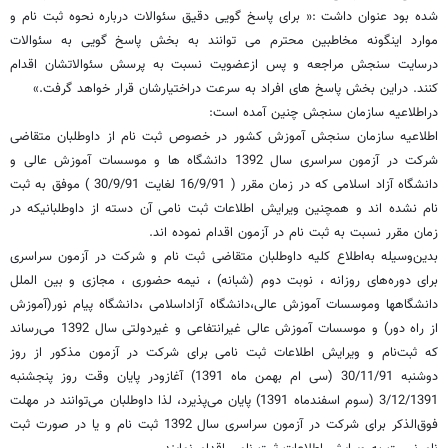
شده بود عنوان داشت :« برای پاسخ گویی دقیق سئوالات درباره نحوه ثبت نام و
موارد اینگونه مخاطبین محترم می توانند به بخش پاسخ گویی به سئوالات
درسایت سنجش مراجعه و پس ازعضویت نسبت به پرسش سئوالاتشان اقدام
کنند. دراین بخش پاسخ های افراد به سرعت دراختیارشان قرار خواهد گرفت.»
دراطلاعیه سازمان سنجش چنین آمده است:
اطلاعیه سازمان سنجش آموزش کشور در خصوص ثبت نام از داوطلبان متقاضی
شرکت در آزمون سراسری سال 1392 دانشگاه ها و موسسات آموزش عالی و
دانشگاه آزاد اسلامی که در زمان مقرر ( 16/9/91 لغایت 30/9/91 ) موفق به ثبت
نام نشده اند و همچنین ویرایش اطلاعات ثبت نامی آن دسته از داوطلبانیکه در
زمان مقرر نسبت به ثبت نام در آزمون اقدام نموده اند.
بدین‌وسیله‌ به‌اطلاع‌ کلیه‌ داوطلبان‌ متقاضی‌ ثبت‌ نام‌ و شرکت‌ در آزمون‌ سراسری‌
برای‌ دوره‌های‌ روزانه‌ ، نوبت دوم (شبانه‌) ، نیمه حضوری ، مجازی و بین الملل
دانشگاهها وموسسات‌ آموزش‌ عالی‌،دانشگاه آزاداسلامی ،دانشگاه‌ پیام‌ نور(آموزش‌
از راه‌ دور) و موسسات‌ آموزش‌ عالی‌ غیرانتفاعی‌ و غیردولتی‌ سال 1392 می‌رساند
که‌ ثبت‌نام و ویرایش اطلاعات ثبت نامی برای‌ شرکت‌ در آزمون‌ مذکور از روز
دوشنبه 30/11/91 (سی ام بهمن ماه 1391) آغازودر پایان‌ وقت‌ روز پنجشنبه
3/12/1391 (سوم اسفندماه 1391) پایان‌ می‌پذیرد، لذا داوطلبان‌ می‌توانند در مهلت‌
فوق‌الذکر برای شرکت در آزمون سراسری سال 1392 ثبت نام و یا در صورت ثبت