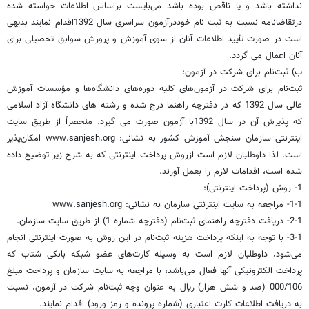
نداشته باشد و یا ناقص بوده باشد می‌بایست براساس اطلاعات خواسته شده
درتقاضانامه نسبت به ثبت نام خوددرآزمون سراسری سال 1392اقدام نمایند بدیهی
است در صورت تأیید اطلاعات آنان از سوی آموزش و پرورش سوابق تحصیلی برای
آنان اعمال می گردد.
ب) ثبت‌نام‌ برای‌ شرکت‌ در آزمون:‌
ثبت‌نام برای شرکت در آزمون‌های کلیه دوره‌های دانشگاه‌ها و مؤسسات آموزش
عالی سال 1392 که در دفترچه راهنما درج شده و رشته های دانشگاه آزاد اسلامی
که پذیرش آن در سال 1392با آزمون صورت می گیرد. منحصراً از طریق سایت
اینترنتی سازمان سنجش آموزش کشور به نشانی: www.sanjesh.org امکان‌پذیر
است. لذا داوطلبان لازم است ازروش پرداخت اینترنتی که به شرح زیر توضیح داده
شده است، اقدامات لازم را بعمل آورند.
1- روش (پرداخت اینترنتی):
1-1- مراجعه به سایت اینترنتی سازمان به نشانی: www.sanjesh.org
2-1- دریافت دفترچه راهنمای ثبت‌نام (دفترچه شماره 1) از طریق سایت سازمان.
3-1- با توجه به اینکه پرداخت هزینه ثبت‌نام در این روش به صورت اینترنتی انجام
می‌شود، داوطلبان لازم است به وسیله کارت‌های عضو شبکه بانکی شتاب که
پرداخت الکترونیکی آنها فعال می‌باشد، با مراجعه به سایت سازمان و پرداخت مبلغ
000/106 (صد و شش هزار) ریال به عنوان وجه ثبت‌نام شرکت در آزمون، نسبت
به دریافت اطلاعات کارت اعتباری (شماره پرونده و رمز ورود) اقدام نمایند.