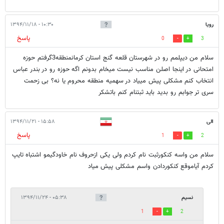
رویا
۱۰:۳۰ - ۱۳۹۴/۱۱/۱۸
پاسخ
0
3
سلام من دیپلمم رو در شهرستان قلعه گنج استان کرمانمنطقه3گرفتم حوزه
امتحانی در اینجا اصلن مناسب نیست میخام بدونم اگه حوزه رو در بندر عباس
انتخاب کنم مشکلی پیش مییاد در سهمیه منطقه محروم یا نه؟ بی زحمت
سری تر جوابم رو بدید باید ثبتنام کنم باتشکر
الی
۱۵:۵۸ - ۱۳۹۴/۱۱/۲۱
پاسخ
1
2
سلام من واسه کنکورثبت نام کردم ولی یکی ازحروف نام خاودگیمو اشتباه تایپ
کردم آیاموقع کنکوردادن واسم مشکلی پیش میاد
نسیم
۰۵:۳۸ - ۱۳۹۴/۱۱/۲۴
1
2