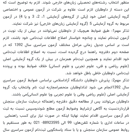
منظور انتخاب‌ رشـته‌های‌ ‌تحصـیلی زبان‌های خارجی شوند. لازم‌ به‌ ‌توضیح‌ است‌ که‌
این دسته‌ از داوطلبان‌ لازم‌ است‌ علاوه‌ بر شرکت‌ در آزمون‌ عمومی‌ و اختصاصی‌
گروه‌ آزمایشی‌ اصلی‌ خود (یکی‌ از گروه‌های‌ آزمایشی‌ 1، 2، 3 و یا 4) در آزمون‌
مربوط به‌ گروه‌ آزمایشی‌ 5 (گروه‌ آزمایشی‌ زبان‌های خارجی‌) نیز شرکت‌ نمایند.
تذکر مهم1: طبق ضوابط هیچیک از داوطلبان نمی‌توانند در بیش از یک نوبت در
آزمون ثبت‌نام نمایند و چنانچه خواستار اصلاح اطلاعات ثبت‌نامی خود باشند، لازم
است بر اساس جدول زمانی مراحل مختلف آزمون سراسری سال 1392 که در
صفحه دوم دفترچه راهنما درج گردیده است، نسبت به اصلاح اطلاعات ثبت‌نامی
خود اقدام نمایند و همچنین ثبت‌نام همزمان در بیش از یک گروه آزمایشی اصلی
(علوم ریاضی و فنی، علوم تجربی و علوم انسانی) خلاف ضوابط بوده و پرونده
ثبت‌نامی داوطلبان خاطی باطل خواهد شد.
تذکر مهم2: پذیرش داوطلبان دانشگاه آزاداسلامی براساس ضوابط آزمون سراسری
سال 1392انجام می شود لذاداوطلبان منحصرامجازبه ثبت نام وانتخاب یک گروه
آزمایشی اصلی (علوم ریاضی وفنی یا علوم تجربی ویا علوم انسانی)می باشند.
داوطلبان‌ می‌توانند پس‌ از مطالعه‌ دقیق‌ دفترچه‌ راهنماکه درسایت سازمان سنجش
قرارداردنسبت به آگاهی ازشرایط وضوابط آزمون مطلع شوندوسپس نسبت به ثبت
نام آزمون سراسری اقدام نمایند نهایتا اینکه در صورت‌ نیاز برای‌ کسب‌ راهنمایی‌ ‌
در ساعات‌ اداری‌ با شماره‌ تلفن‌های‌: 99 الی 88923595- 021 به‌ طور مستقیم‌ با
روابط عمومی‌ سازمان‌ سنجش‌ و یا با ستاد پاسخگویی ثبت‌نام آزمون سراسری سال