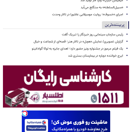
انیمیشن «یارپ» وارد فاز تولید شد
«سبیل‌السلطنه» به سنگلج می‌آید
اجرای «خسوف»؛ روایت موسیقایی عاشورا در تالار وحدت
پربیننده‌ترین
رئیس سازمان سینمایی روز خبرنگار را تبریک گفت
گزارش تصویری/ نمایش «هچل» در تالار هنر؛ قصه‌ای از شجاعت و خیال
یک فیلم مرموز در جشنواره ونیز حضور دارد؛ اهدای جایزه به لوکا گوادانینو
ایرج خواننده دوباره در بیمارستان بستری شد