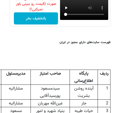
صورت (قیمت رو ببینی باور
نمیکنی!)
باتخفیف بخر
فهرست سایت‌های دارای مجوز در ایران
ردیف
پایگاه
صاحب امتیاز
مدیرمسئول
اطلاع‌رسانی
1
آینده روشن
سیدمسعود
مشارالیه
بشریت
پورسیدآقایی
2
جار
عین‌الله مهربان
مشارالیه
3
حیات طیبه
بنیاد شهید و امور
مسعود