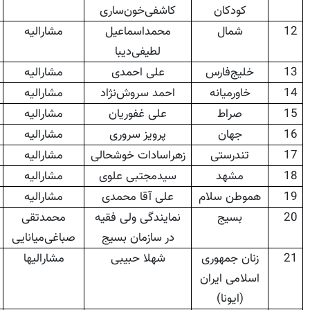
کودکان
کاشفی‌خون‌ساری
12
شمال
محمداسماعیل
مشارالیه
لطیفی‌دیبا
13
خلیج‌فارس
علی احمدی
مشارالیه
14
خاورمیانه
احمد سروش‌نژاد
مشارالیه
15
صراط
علی غفوریان
مشارالیه
16
جهان
پرویز سروری
مشارالیه
17
تندرستی
زهراسادات خوشحالی
مشارالیه
18
مشهد
سیدمجتبی علوی
مشارالیه
19
هموطن سلام
علی آقا محمدی
مشارالیه
20
بسیج
نمایندگی ولی فقیه
محمدتقی
در سازمان بسیج
صباغی‌میانایی
21
زنان جمهوری
شهلا حبیبی
مشارالیها
اسلامی ایران
(ایونا)