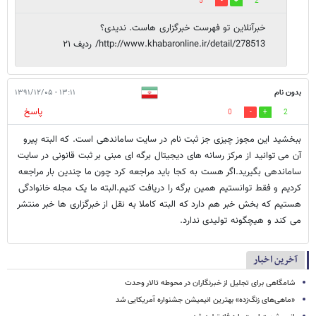
5
2
خبرآنلاین تو فهرست خبرگزاری هاست. ندیدی؟
http://www.khabaronline.ir/detail/278513/ ردیف ۲۱
بدون نام
۱۳:۱۱ - ۱۳۹۱/۱۲/۰۵
پاسخ
0
2
ببخشید این مجوز چیزی جز ثبت نام در سایت ساماندهی است. که البته پیرو
آن می توانید از مرکز رسانه های دیجیتال برگه ای مبنی بر ثبت قانونی در سایت
ساماندهی بگیرید.اگر هست به کجا باید مراجعه کرد چون ما چندین بار مراجعه
کردیم و فقط توانستیم همین برگه را دریافت کنیم.البته ما یک مجله خانوادگی
هستیم که بخش خبر هم دارد که البته کاملا به نقل از خبرگزاری ها خبر منتشر
می کند و هیچگونه تولیدی ندارد.
آخرین اخبار
شامگاهی برای تجلیل از خبرنگاران در محوطه تالار وحدت
«ماهی‌های زنگ‌زده» بهترین انیمیشن جشنواره آمریکایی شد