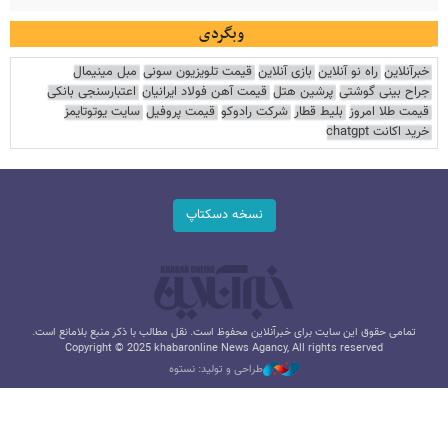
وبگردی
خبرآنلاین
راه نو آنلاین
بازی آنلاین
قیمت تلویزیون سونی
مبل مینیمال
جراح بینی گوشتی
پرشین هتل
قیمت آهن فولاد ایرانیان
اعتبارسنجی بانکی
قیمت طلا امروز
بلیط قطار
شرکت رادوکو
قیمت پروفیل
سایت یوتوتایمز
خرید اکانت chatgpt
نسخه دسکتاپ
تمامی حقوق این سایت برای خبرآنلاین محفوظ است. نقل مطالب با ذکر منبع بلامانع است.
Copyright © 2025 khabaronline News Agancy, All rights reserved
طراحی و تولید: نستوه