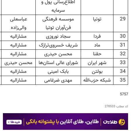
اطلاع‌رسانی پول و
سرمایه
29
توتیا
موسسه فرهنگی
عباسعلی
فن‌آوران توتیا
والی‌زاده
30
فردا
سجاد نوروزی
مشارالیه
31
ماد
شریف خسروی‌ترازک
مشارالیه
32
حقنا
محسن حیدری
مشارالیه
33
شهر ایران
شورای عالی استان‌ها
محسن حیدری
34
بولتن
بابک امینی
مشارالیه
35
شبکه حزب‌الله
مهدی ضرغامی
مشارالیه
5757
کد مطلب
278533