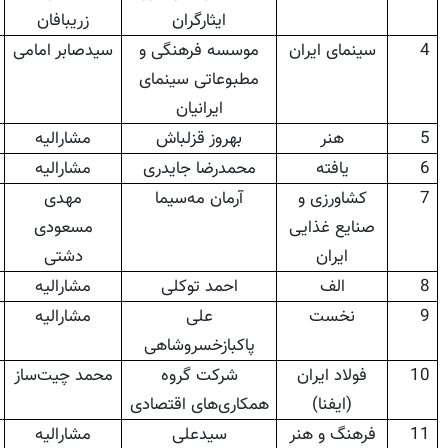
ایثارگران
زریبافان
4
سینمای ایران
موسسه فرهنگی و
سیدصابر امامی
مطبوعاتی سینمای
ایرانیان
5
هنر
بهروز قزلباش
مشارالیه
6
یافته
محمدرضا جایدری
مشارالیه
7
کشاورزی و
آرمان مه‌سیما
مهدی
صنایع غذایی
مسعودی
ایران
دشتی
8
الف
احمد توکلی
مشارالیه
9
نخست
علی
مشارالیه
پاکبازخسروشاهی
10
فولاد ایران
شرکت گروه
محمد چیت‌ساز
(ایفنا)
همکاری‌های اقتصادی
11
فرهنگ و هنر
سیدعلی
مشارالیه