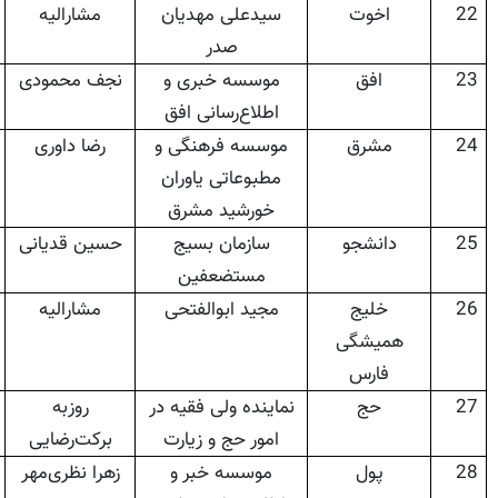
22
اخوت
سیدعلی مهدیان
مشارالیه
صدر
23
افق
موسسه خبری و
نجف محمودی
اطلاع‌رسانی افق
24
مشرق
موسسه فرهنگی و
رضا داوری
مطبوعاتی یاوران
خورشید مشرق
25
دانشجو
سازمان بسیج
حسین قدیانی
مستضعفین
26
خلیج
مجید ابوالفتحی
مشارالیه
همیشگی
فارس
27
حج
نماینده ولی فقیه در
روزبه
امور حج و زیارت
برکت‌رضایی
28
پول
موسسه خبر و
زهرا نظری‌مهر