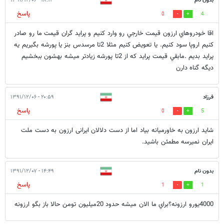
بدون نام
۱۸:۱۲ - ۱۳۹۱/۱۲/۰۶
پاسخ
0
4
اقا خودروهاي ارزون قيمت خارجي رو وارد كنيم و پرايد گران قيمت ما رو صادر
كنيم اروپا سود كنيم. يا تعويض كنيم مثلا 2تا مرسدس بنز يا پورشه بگيريم يه
پرايد بديم .مابقي قيمت پرايد كه از 2تا پورشه زيادتر ميشه بهشون ببخشيم
ديگه گناه دارن
فرزاد
۲۰:۵۹ - ۱۳۹۱/۱۲/۰۶
پاسخ
0
5
شاید ارزون به خاورمیانه بیاد اما از دست دلالان ایرانی ارزون به دست ملت
ایران نمیرسه مطمئن باشید.
بدون نام
۱۴:۴۹ - ۱۳۹۱/۱۲/۰۷
پاسخ
1
1
4000يورو ارزونه؟براي ما الان ميشه حدود 20ميليون تومن حالا باز بگو ارزونه