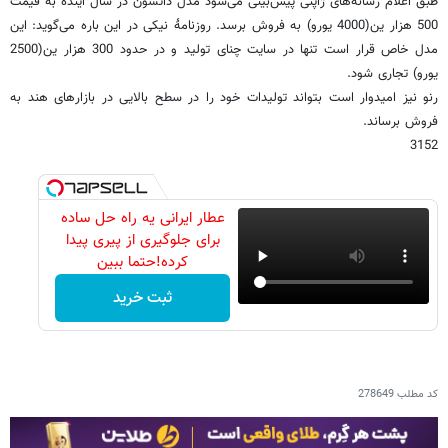
طبق اعلام رسانه‌های ژاپنی پیش‌بینی می‌شود مدل داتسون در سال آینده به قیمت
500 هزار ین(4000 یورو) به فروش برسد. روزنامۀ نیکی در این باره می‌گوید: این
مدل خاص قرار است تنها در سایت چنای تولید و در حدود 300 هزار ین(2500
یورو) تجاری شود.
رنو نیز امیدوار است بتواند تولیدات خود را در سطح بالایی در بازارهای هند به
فروش برساند.
3152
عطار ایرانی یه راه حل ساده
برای جلوگیری از پیری پیدا
کرده!حتما ببین
ثبت خرید
کد مطلب
278649