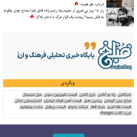
درباره حق هویت
راز ۱۵ روز بی‌خبری از حمیدرضا رجب‌زاده فاش شد/ مداح جوان چگونه
به قتل رسید؟ روایت یک قرار مرگ با دختر بلاگر
وبگردی
خبرآنلاین
راه نو آنلاین
بازی آنلاین
قیمت تلویزیون سونی
مبل مینیمال
جراح بینی گوشتی
پرشین هتل
قیمت آهن فولاد ایرانیان
اعتبارسنجی بانکی
قیمت طلا امروز
بلیط قطار
شرکت رادوکو
قیمت پروفیل
سایت یوتوتایمز
خرید اکانت chatgpt