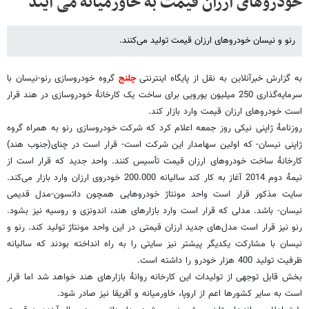
خودروهای ارزان قیمت به خاورمیانه می آیند
رنو و نیسان خودروهای ارزان قیمت تولید می‌کنند.
به گزارش خبرآنلاین به نقل از پایگاه اینترنتی
چلنج
گروه خودروسازی رنو-نیسان با
سرمایه‌گذاری 250 میلیون یورویی برای ساخت یک کارخانۀ خودروسازی در هند قرار
است خودروهای ارزان قیمت وارد بازار کند.
روزنامۀ ژاپنی نیکی روز جمعه اعلام کرد که شرکت خودروسازی رنو به همراه گروه
ژاپنی نیسان- که اولین سهامدار این شرکت است- قرار است در چنای(جنوب هند)
کارخانۀ ساخت خودروهای ارزان قیمت تأسیس کنند. واحد جدید که قرار است از
نیمۀ دوم 2014 آغاز به کار کند سالیانه 200.000 خودروی ارزان وارد بازار می‌کند.
سایت مذکور قرار است واحد مونتاژ خودروهایی همچون داتسون-مدل قدیمی
نیسان- باشد. مدلی که قرار است وارد بازارهای هند، اندونزی و روسیه نیز بشود.
رنو نیز قرار است مدل‌های جدید ارزان قیمتی در این واحد مونتاژ تولید کند. رنو و
نیسان با مشارکت یکدیگر پیشتر نیز سایتی را به راه انداخته بودند که سالیانه
ظرفیت تولید 400 هزار خودرو را داشته است.
بخش قابل توجهی از تولیدات این کارخانه روانۀ بازارهای هند خواهد شد اما قرار
است به سایر کشورها اعم از اروپا، خاورمیانه و آفریقا نیز صادر شود.