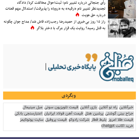
رأی جنجالی درباره تغییر نام؛ ثبت‌احوال مخالفت کرد/ دادگاه
تجدیدنظر تغییر نام «رقیه» به «رویا» را پذیرفت/ استدلال مهم قضات
درباره حق هویت
راز ۱۵ روز بی‌خبری از حمیدرضا رجب‌زاده فاش شد/ مداح جوان چگونه
به قتل رسید؟ روایت یک قرار مرگ با دختر بلاگر
وبگردی
خبرآنلاین
راه نو آنلاین
بازی آنلاین
قیمت تلویزیون سونی
مبل مینیمال
جراح بینی گوشتی
پرشین هتل
قیمت آهن فولاد ایرانیان
اعتبارسنجی بانکی
قیمت طلا امروز
بلیط قطار
شرکت رادوکو
قیمت پروفیل
سایت یوتوتایمز
خرید اکانت chatgpt