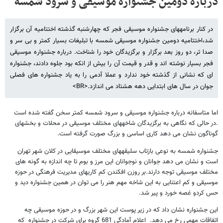
درباره دومین جشنواره موسیقی و سرود شمسه
در کنار برنامه­های جشنواره موسیقی فجر که چهارشنبه گذشته اختتامیه آن برگزار
شد،اختتامیه دومین جشنواره موسیقی شمسه با تبلیغات بسیار کمتر و بی سر و
صدا تر، دو روز بعد برگزار و برگزیدگان خود را شناخت. درباره جشنواره موسیقی
فجر بسیار نوشته اند و قدر و قیمت آن را بیش از انکه بود جلوه دادند، جشنواره
ای که نشانی از گذشته خود ندارد و عملا آدمی را به یاد جشنواره های فصلی
جوان در سال های ابتدایی دهه هشتاد می اندازد.<BR>
اما متاسفانه درباره جشنواره موسیقی و سرود شمسه کمتر سخن گفته شده است
.در حالی که نگاهی به برگزیدگان شاخه­های مختلف موسیقی در محلات و بخش­های
گوناگون نشان می دهد کاری اساسی و بزرگ صورت گرفته است.
جشنواره شمسه به نوعی بازتاب سلیقه­های مختلف موسیقایی در کلان شهر تهران
است و نشان می دهد جوانان و نوجوانان این مرز و بوم تا چه اندازه به گونه های
مختلف موسیقی توجه دارند.بر روزن افکندن کم کاری­های مدیریت فرهنگی در حوزه
موسیقی و کم اعتنایی به این شاخه مهم هنر را می توان در همین جشنواره دید و
حس کردو غصه خورد و پیر شد.
این جشنواره نشان داد که در زیر پوست این شهر بزرگ و در حوزه موسیقی چه
اتفاقات مهمی رخ می دهد. اعلام آمادگی 681 گروه براي شرکت در جشنواره که