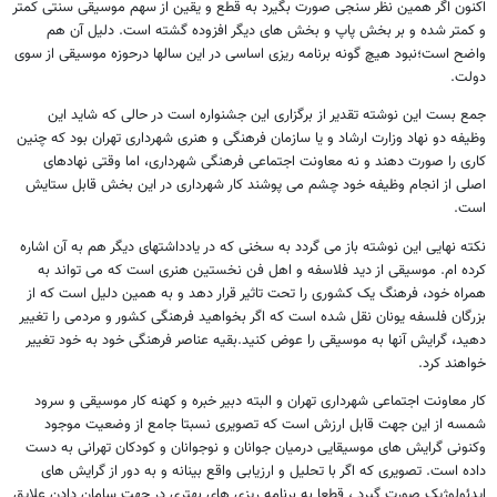
اکنون اگر همین نظر سنجی صورت بگیرد به قطع و یقین از سهم موسیقی سنتی کمتر
و کمتر شده و بر بخش پاپ و بخش های دیگر افزوده گشته است. دلیل آن هم
واضح است؛نبود هیچ گونه برنامه ریزی اساسی در این سال­ها درحوزه موسیقی از سوی
دولت.
جمع بست این نوشته تقدیر از برگزاری این جشنواره است در حالی که شاید این
وظیفه دو نهاد وزارت ارشاد و یا سازمان فرهنگی و هنری شهرداری تهران بود که چنین
کاری را صورت دهند و نه معاونت اجتماعی فرهنگی شهرداری، اما وقتی نهادهای
اصلی از انجام وظیفه خود چشم می پوشند کار شهرداری در این بخش قابل ستایش
است.
نکته نهایی این نوشته باز می گردد به سخنی که در یادداشت­های دیگر هم به آن اشاره
کرده ام. موسیقی از دید فلاسفه و اهل فن نخستین هنری است که می تواند به
همراه خود، فرهنگ یک کشوری را تحت تاثیر قرار دهد و به همین دلیل است که از
بزرگان فلسفه یونان نقل شده است که اگر بخواهید فرهنگی کشور و مردمی را تغییر
دهید، گرایش آنها به موسیقی را عوض کنید.بقیه عناصر فرهنگی خود به خود تغییر
خواهند کرد.
کار معاونت اجتماعی شهرداری تهران و البته دبیر خبره و کهنه کار موسیقی و سرود
شمسه از این جهت قابل ارزش است که تصویری نسبتا جامع از وضعیت موجود
وکنونی گرایش های موسیقایی درمیان جوانان و نوجوانان و کودکان تهرانی به دست
داده است. تصویری که اگر با تحلیل و ارزیابی واقع بینانه و به دور از گرایش های
ایدئولوژیک صورت گیرد ، قطعا به برنامه ریزی های بهتری در جهت سامان دادن علایق