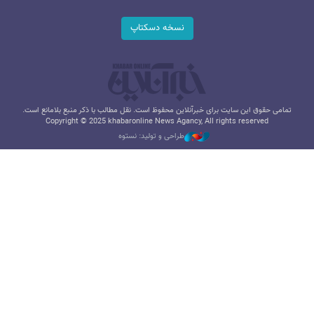
نسخه دسکتاپ
تمامی حقوق این سایت برای خبرآنلاین محفوظ است. نقل مطالب با ذکر منبع بلامانع است.
Copyright © 2025 khabaronline News Agancy, All rights reserved
طراحی و تولید: نستوه