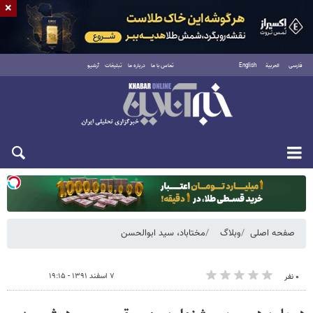
×
فارسی
العربية
English
تماس با ما
درباره ما
تبلیغات
آرشیو
دوشنبه ۱۹ مرداد ۱۴۰۵
صفحه اصلی
وبلاگ
مختاباد، سید ابوالحسن
۷ اسفند ۱۳۹۱ - ۱۹:۱۵
۰ نفر