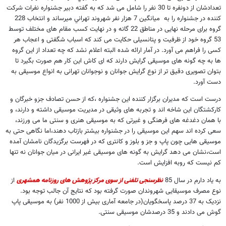
تعدادشان از دونفره تا 30 نفر را شامل می شد که به گفته دبیر جشنواره نفرات شرکت
کننده در جشنواره را به میانگین 7 هزار نفر شهروند تهراني مي­رساند و انتخاب 228
گروه برای مرحله نهایی در مناطق 22 گانه و در نهایت کسب مقام های مختلف توسط
53 گروه خود از ظرفیت و پتانسیلی حکایت می کند که اسباب شگفتی و اعجاب هر
کسی را فراهم می آورد. در آمار ارائه شده البته اعلام نشد که چه تعداد از این گروه
ها به چه گونه های موسیقی گرایش دارند که ای کاش این کار هم صورت بگیرد تا
بتوان تصویری دقیق تر از نوع گرایش جوانان و نوجوانان تهرانی به انواع موسیقی به
دست آورد.
درست است که مدیران برگزار کننده این جشنواره ،که از حسن تصادف جزو خبرگان و
کارکشتگان این شاخه اند و تجربه های وثیقی در مدیریت موسیقی داشته و دارند، و
با همان دغدغه های فرهنگی و غیرتی که به موسیقی هنری و سنتی ما می ورزند،
سعی کرده اند سهم این موسیقی را در جشنواره بیشتر بازتاب دهند،اما نگاهی حتی به
موسیقی هایی چون پاپ و جز و بلوز و کانتری که در فهرست برگزیدگان نامشان آمده
است،نشان می دهد گرایش به گونه های موسیقی غیر ایرانی در میان جوانان نه تنها
کم نیست که روبه افزایش است.
به یاد دارم در سال 85
نظرسنجی تلفنی از سوی مرکز پژوهش های روزنامه همشهری
از
نوع مصرف موسیقایی شهروندان صورت گرفته بود که نتایج آن جالب توجه بود.
نزدیک به 37 درصد پاسخگویان(در جامعه آماری بیش از 1000 نفر) به موسیقی پاپ
گوش می دادند و 35 درصدشان موسیقی سنتی.