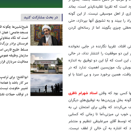
ست که تقریبا تقلید­ناپذیر است، بماند
اری از اهل موسیقی نیست. از این گونه
در بحث مشارکت کنید
 را ببیند و به تشویق آنها بپردازد، حتی
شیخ‌نشین‌ها چگونه فک
لی چیزی بگویند اما از رسانه­‌ای کردن
مسجدجامعی: عمان تن
است که نگاه متفاوتی 
عربستان برادر بزرگ‌
فتاد، تقریبا نگارنده در جایی نخوانده
مسلط خلیج فارس ا
ین دو موفقیت را انتشار نداد، در حالی
سازمان وظیفه عمومی 
ین است که آیا این دو توفیق به اندازه
معافیت سربازان فراری
ویش یک موزیسین اهمیت ندارد که در
فت، همین برخورد سرد و بی اعتنا با او
ابوالفتح: برای ترامپ
سر کار باشد یا عمامه/
تغییر حکومت نیست/ 
ها کسی بود که وقتی
استاد شهرام ناظری
در توقف حملات نقش
ونه بخل ورزیدن­‌ها به توفیق‌­های دیگران
 می­‌کردند که وقتی برای امتحان نی به
خوب نی می­زنی،اما تا زمانی که کسایی
 که توسط آقای میرعلینقی تنظیم و منتشر
که اشاره به آن خالی از لطف نیست.