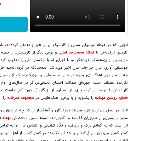
دن
آنهایی که در حیطه موسیقی سنتی و کلاسیک ایرانی غور و تعمقی کرده‌­اند
کارهای ارزنده­‌اش با
استاد محمدرضا لطفی
و برخی دیگر از کارهایش، از جمله گ
موزیسین و پژوهشگر خوشفکر ،و یا اجرای او با ارکستر ملی را تعقیب کرده­‌ا
موسیقی آوازی ایران در چند سال اخیر می‌­دانند. همچنانکه در گروه«نسیم طرب» 
چه از نظر ذوق آهنگسازی و چه در حس موسیقایی و موزیکالیته کم از بسیار
نگارنده معتقد است، چهره­‌ای همانند احسان ذبیحی­‌فر،اگر در سال­‌های
کارهایش را عرضه می­‌کرد، چیزی از بسیاری از بزرگان آن دوره کم نداشت. بر
«سایه روشن مهتابـ»
را بشنوید و یا برخی آهنگ‌هایش در
مجموعه سرخانه
را ، 
البته در نسل کنونی و تازه هستند نوازندگان و آهنگسازانی که چه در ذوق مو
سرتر از بسیاری از نام­‌آوران گذشته و کنونی­‌اند. نمونه بسیار شاخصش
بهداد ب
تار است که به گمانم درک و دریافت و نگاه تطبیقی و انتقادی که او به تمامی ر
کمتر کسی می‌­توان سراغ کرد و یا حداقل نگارنده در کمتر کسی از اهل موسیق
تطبیقی با بیان جزییات به روایت‌های مختلف از ردیف را، چنین طبقه­ بندی ش