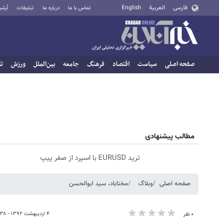
فارسی
العربية
English
تماس با ما
درباره ما
تبلیغات
آرشی
صفحه اصلی
سیاست
اقتصاد
فرهنگ
جامعه
بین‌الملل
ورزش
تا
مطالب پیشنهادی
ترید EURUSD با اسپرد از صفر پیپ
صفحه اصلی
وبلاگ
مختاباد، سید ابوالحسن
۴ اردیبهشت ۱۳۹۲ - ۱۱:۳۸
۰ نفر