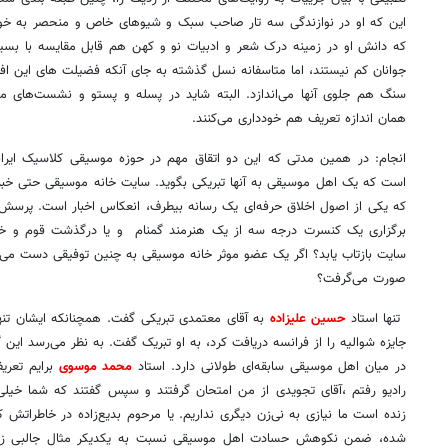
این که او در نوازندگی سه­ تار صاحب سبک و شیوه­ای خاص و منحصر به خود ا
که دانش او در زمینه درک شعر و ادبیات نو و کهن هم قابل مقایسه با بسی
جوانان کم نیستند، اما متاسفانه نسل گذشته به جای آنکه فضیلت­ های این افراد
سنگ هم جلوی آنها می‌­اندازد. البته شاید در پسله و پستو و نشست­‌های محف
همان اندازه تعریف هم خودداری می­‌کنند.
انجام: در همین مدتی که این دو اتقاق مهم در حوزه موسیقی کلاسیک ایرانی ا
است که یک اهل موسیقی به آنها تبریکی بگوید. سایت خانه موسیقی حتی خبر ا
که یکی از اصول اخلاق حرفه‌­ای یک رسانه بی­طرف، انعکاس اخبار است. پرسش ا
برگزاری یک کنسرت درجه سه از یک هنرمند گمنام و یا درگذشت قوم و خ
سایت بازتاب یابد؟ اگر یک عضو موثر خانه موسیقی به چنین توفیقی دست می­‌یا
صورت می­‌گرفت؟
تنها استاد
حسین علیزاده
به آقای معتمدی تبریکی گفت. همچنانکه ایشان تن
جایزه شوالیه را از فرانسه دریافت کرد، به او تبریک گفت. به نظر می­‌رسد این گ
در میان اهل موسیقی سابقه‌­ای طولانی دارد. استاد
محمد موسوی
برایم تعریف
رادیو رفتم ،آقای تجویدی از من امتحان گرفتند و سپس گفتند که شما خیلی 
زنده است ما نیازی به نی‌­زن دیگری نداریم. یا مرحوم بدیع‌­زاده در خاطراتش
شده، ضمن نکوهش حسادت اهل موسیقی نسبت به یکدیکر مثال جالبی زد 