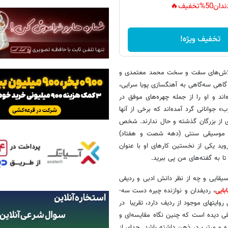
دان50%تخفیف🔥
تخفیف ویژه!
، تلاش‌­های سفت و سخت محمد معتمدی و
اهی سه­‌گاهی به آهنگسازی پویا سرایی،
ند و او را از جمله چهره­‌های موفق در
جوانانی گرد آمده­‌اند که برخی از آنها
ی از بزرگان گذشته و حال ندارند. شخص
 اوج موسیقی سنتی (دهه شصت و هفتاد)
وید یکی از نخستین کارهای او با عنوان
تا به گفته­‌های من پی ببرید.
سیقایی و چه از نظر دانش ادبی و ردیفی
ابایی
، ردیف­دان و نوازنده چیره دست سه‌­
وایت­های موجود از ردیف دارد، تقریبا در
ی دیده است که چنین نگاه مقایسه‌­ای و
ده و مرتب در ذهن داشته باشد. جدای از