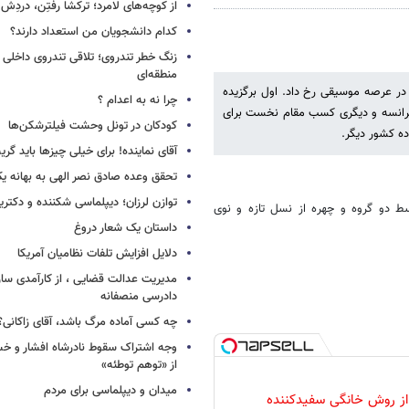
از کوچه‌های لامرد؛ ترکشا رفتِن، دردِش 
کدام دانشجویان من استعداد دارند؟
زنگ خطر تندروی؛ تلاقی تندروی داخلی 
منطقه‌ای
هم در عرصه موسیقی رخ داد. اول برگزیده
چرا نه به اعدام ؟
فرانسه و دیگری کسب مقام نخست برای
کودکان در تونل وحشت فیلترشکن‌ها
ه کشور دیگر.
آقای نماینده! برای خیلی چیزها باید گر
تحقق وعده صادق نصر الهی به بهانه ی
توازن لرزان؛ دیپلماسی شکننده و دکترین
ط دو گروه و چهره از نسل تازه و نوی
داستان یک شعار دروغ
دلایل افزایش تلفات نظامیان آمریکا
مدیریت عدالت قضایی ، از کارآمدی ساز
دادرسی منصفانه
چه کسی آماده مرگ باشد، آقای زاکانی؟
وجه اشتراک سقوط نادرشاه افشار و خسرو
از «توهم توطئه»
میدان و دیپلماسی برای مردم
 از روش خانگی سفیدکننده