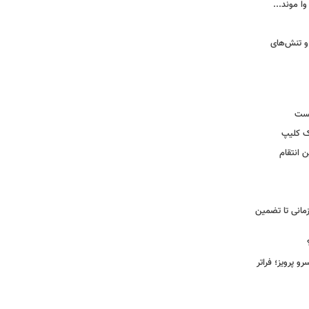
وا موند...
و تنش‌های
یست
ک کلیپ
 انتقام
مانی تا تضمین
 پرویز؛ فراتر