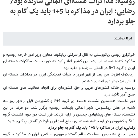
روسیه: مذاکرات هسته‌ای آلماتی سازنده بود/
رضایی: ایران در مذاکره با 5+1 باید یک گام به
جلو بردارد
ایرنا نوشت:
خبرگزاری روسی ریانووستی به نقل از سرگئی ریابکوف معاون وزیر امور خارجه روسیه و
مذاکره کننده هسته ای ارشد این کشور اعلام کرد که دور نخست مذاکرات هسته ای
ایران و گروه 1+5 در آلماتی سازنده و مفید بود
.
ریابکوف افزود: من بعد از ظهر امروز با هیأت نمایندگی ایران در مذاکرات هسته ای
آلماتی نیز دیدار دوجانبه ای داشتم
.
روسیه بر خلاف کشورهای غربی بر حق کشورمان برای انجام فعالیت های هسته ای
صلح آمیز تأکید دارد
.
دور نخست هشتمین نشست هسته ای گروه 1+5 و کشورمان قبل از ظهر روز سه
شنبه در هتل ریکسوس شهر آلماتی پایتخت روسیه برگزار شد
دو طرف در این
.
نشست، بسته های پیشنهادی جدیدی را ارایه کردند
قرار است دور دوم نشست گروه
.
1+5 و کشورمان درباره برنامه هسته ای صلح آمیز ایران فردا در آلماتی پیگیری شود
.
رضايي
: ایران در مذاکره با 5+1 باید یک گام به جلو بردارد
دبیر مجمع تشخیص مصلحت نظام گفت: جمهوری اسلامی ایران در مذاکره با گروه