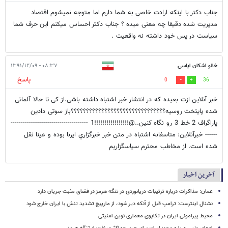
جناب دکتر با اینکه ارادت خاصی به شما دارم اما متوجه نمیشوم اقتصاد
مدیریت شده دقیقا چه معنی میده ؟ جناب دکتر احساس میکنم این حرف شما
سیاست در پس خود داشته نه واقعیت .
خالو اشکان ایاسی
۰۸:۳۷ - ۱۳۹۱/۱۲/۰۹
پاسخ
0
36
خبر آنلاین ازت بعیده که در انتشار خبر اشتباه داشته باشی.از کی تا حالا آلماتی
شده پایتخت روسیه؟؟؟؟؟؟؟؟؟؟؟؟؟؟؟؟؟؟؟؟؟؟؟؟؟؟؟؟؟؟؟باز سوتی دادین
پاراگراف 2 خط 3 رو نگاه کنین..@!!!!!!!!!!!!!!!!!1 --------------------------------------
------ خبرآنلاين: متاسفانه اشتباه در متن خبر خبرگزاري ايرنا بوده و عينا نقل
شده است. از مخاطب محترم سپاسگزاريم
آخرین اخبار
عمان: مذاکرات درباره ترتیبات دریانوردی در تنگه هرمز در فضای مثبت جریان دارد
نشنال اینترست: ترامپ قبل از آنکه دیر شود، از مارپیچ تشدید تنش با ایران خارج شود
محیط پیرامونی ایران در تکاپوی معماری نوین امنیتی