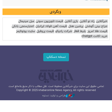
وبگردی
خبرآنلاین
راه نو آنلاین
بازی آنلاین
قیمت تلویزیون سونی
مبل مینیمال
جراح بینی گوشتی
پرشین هتل
قیمت آهن فولاد ایرانیان
اعتبارسنجی بانکی
قیمت طلا امروز
بلیط قطار
شرکت رادوکو
قیمت پروفیل
سایت یوتوتایمز
خرید اکانت chatgpt
نسخه دسکتاپ
تمامی حقوق این سایت برای خبرآنلاین محفوظ است. نقل مطالب با ذکر منبع بلامانع است.
Copyright © 2025 khabaronline News Agancy, All rights reserved
طراحی و تولید: نستوه