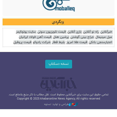
وبگردی
خبرآنلاین
راه نو آنلاین
بازی آنلاین
قیمت تلویزیون سونی
سایت یوتوتایمز
مبل مینیمال
جراح بینی گوشتی
پرشین هتل
قیمت آهن فولاد ایرانیان
اعتبارسنجی بانکی
قیمت طلا امروز
بلیط قطار
شرکت رادوکو
قیمت پروفیل
نسخه دسکتاپ
تمامی حقوق این سایت برای خبرآنلاین محفوظ است. نقل مطالب با ذکر منبع بلامانع است.
Copyright © 2025 khabaronline News Agancy, All rights reserved
طراحی و تولید: نستوه