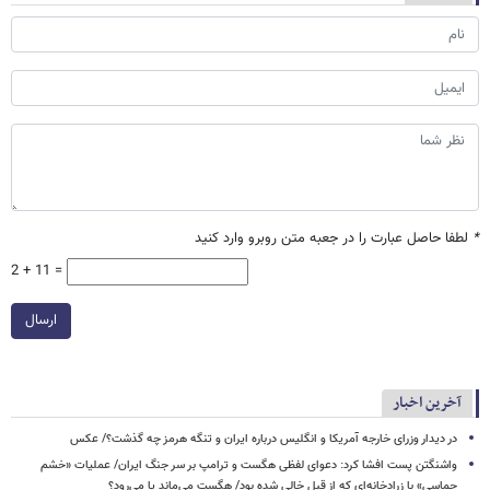
*
لطفا حاصل عبارت را در جعبه متن روبرو وارد کنید
2 + 11 =
ارسال
آخرین اخبار
در دیدار وزرای خارجه آمریکا و انگلیس درباره ایران و تنگه هرمز چه گذشت؟/ عکس
واشنگتن پست افشا کرد: دعوای لفظی هگست و ترامپ بر سر جنگ ایران/ عملیات «خشم
حماسی» با زرادخانه‌ای که از قبل خالی شده بود/ هگست می‌ماند یا می‌رود؟