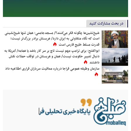
در بحث مشارکت کنید
شیخ‌نشین‌ها چگونه فکر می‌کنند؟/ مسجدجامعی: عمان تنها شیخ‌نشینی
است که نگاه متفاوتی به ایران دارد/ عربستان برادر بزرگ‌تر نیست؛
قدرت مسلط خلیج فارس است
ابوالفتح: برای ترامپ مهم نیست تاج بر سر کار باشد یا عمامه/ آمریکا به
دنبال تغییر حکومت نیست/ عمان و عربستان در توقف حملات نقش
داشتند
سازمان وظیفه عمومی فراجا درباره معافیت سربازان فراری اطلاعیه داد