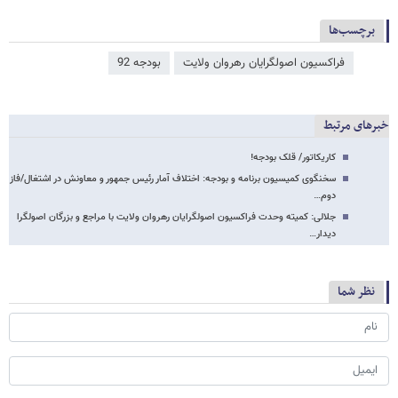
برچسب‌ها
فراکسیون اصولگرایان رهروان ولایت
بودجه 92
خبرهای مرتبط
کاریکاتور/ قلک بودجه!
سخنگوی کمیسیون برنامه و بودجه: اختلاف آمار رئیس جمهور و معاونش در اشتغال/فاز
دوم…
جلالی: کمیته وحدت فراکسیون اصولگرایان رهروان ولایت با مراجع و بزرگان اصولگرا
دیدار…
نظر شما