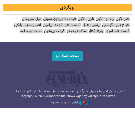
وبگردی
خبرآنلاین
راه نو آنلاین
بازی آنلاین
قیمت تلویزیون سونی
مبل مینیمال
جراح بینی گوشتی
پرشین هتل
قیمت آهن فولاد ایرانیان
اعتبارسنجی بانکی
قیمت طلا امروز
بلیط قطار
شرکت رادوکو
قیمت پروفیل
سایت یوتوتایمز
نسخه دسکتاپ
تمامی حقوق این سایت برای خبرآنلاین محفوظ است. نقل مطالب با ذکر منبع بلامانع است.
Copyright © 2025 khabaronline News Agancy, All rights reserved
طراحی و تولید: نستوه