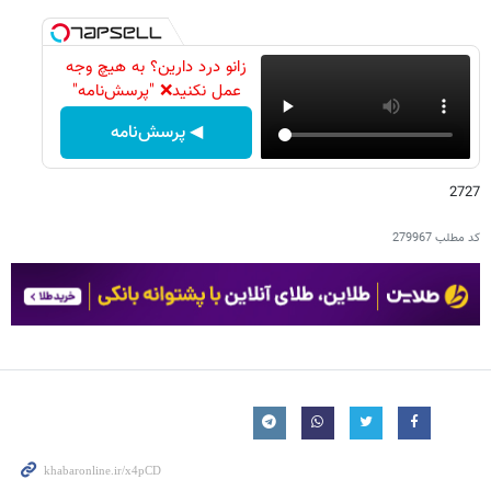
زانو درد دارین؟ به هیچ وجه
عمل نکنید❌ "پرسش‌نامه"
◀ پرسش‌نامه
2727
کد مطلب
279967