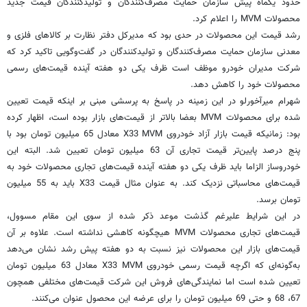
حدود یکماه پیش سازمان حمایت مصرف‌کنندگان و تولیدکنندگان قیمت جدید
محصولات MVM را اعلام کرد.
رشد قیمت این محصولات در حدی بود که مدیرکل دفتر نظارت بر کالاهای فلزی و
معدنی سازمان حمایت مصرف‌کنندگان و تولیدکنندگان در گفت‌وگویی تاکید کرد که
شرکت مدیران خودرو موظف است ظرف یکی دو هفته آینده قیمت‌های رسمی
محصولات خود را کاهش دهد.
شهرام میرآخورلو در این زمینه در پاسخ به پرسشی مبنی بر اینکه قیمت تعیین
شده برای محصولات MVM بعضا بالاتر از قیمت‌های بازار بوده است، اظهار کرده
بود: زمانیکه قیمت بازار آزاد خودروی X33 MVM معادل 65 میلیون تومان بود با
پنج درصد پایین‌تر قیمت تجاری آن 63 میلیون تومان تعیین شد. البته این
خودروساز الزاما باید ظرف یکی دو هفته آینده قیمت‌های تجاری محصولات خود به
قیمت‌های محاسباتی نزدیک کند. به عنوان مثال قیمت X33 باید به 55 میلیون
تومان برسد.
در این شرایط علیرغم گذشت موعد ذکر شده از سوی این مقام مسوول،
قیمت‌های تجاری محصولات MVM هیچگونه کاهشی نداشته است. علاوه بر آن
قیمت‌های بازار این محصولات نیز نسبت به دو هفته پیش رشد نشان می‌دهد
به‌گونه‌ای که اگرچه قیمت رسمی خودروی X33 MVM معادل 63 میلیون تومان
تعیین شده است اما نمایندگی‌های فروش این شرکت قیمت‌های مختلفی همچون
67، 68 و حتی 69 میلیون تومان را برای عرضه این محصول عنوان می‌کنند.