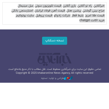
خبرآنلاین
راه نو آنلاین
بازی آنلاین
قیمت تلویزیون سونی
مبل مینیمال
جراح بینی گوشتی
پرشین هتل
قیمت آهن فولاد ایرانیان
اعتبارسنجی بانکی
قیمت طلا امروز
بلیط قطار
شرکت رادوکو
قیمت پروفیل
سایت یوتوتایمز
خرید اکانت chatgpt
نسخه دسکتاپ
تمامی حقوق این سایت برای خبرآنلاین محفوظ است. نقل مطالب با ذکر منبع بلامانع است.
Copyright © 2025 khabaronline News Agancy, All rights reserved
طراحی و تولید: نستوه