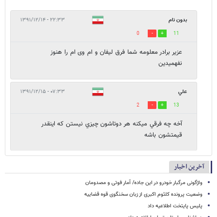
بدون نام
۲۲:۳۳ - ۱۳۹۱/۱۲/۱۴
0
11
عزیر برادر معلومه شما فرق لیفان و ام وی ام را هنوز
نفهمیدین
علي
۰۷:۳۳ - ۱۳۹۱/۱۲/۱۵
2
13
آخه چه فرقي ميكنه هر دوتاشون چيزي نيستن كه اينقدر
قيمتشون باشه
آخرین اخبار
واژگونی مرگبار خودرو در این جاده/ آمار فوتی و مصدومان
وضعیت پرونده کلثوم اکبری از زبان سخنگوی قوه قضاییه
پلیس پایتخت اطلاعیه داد