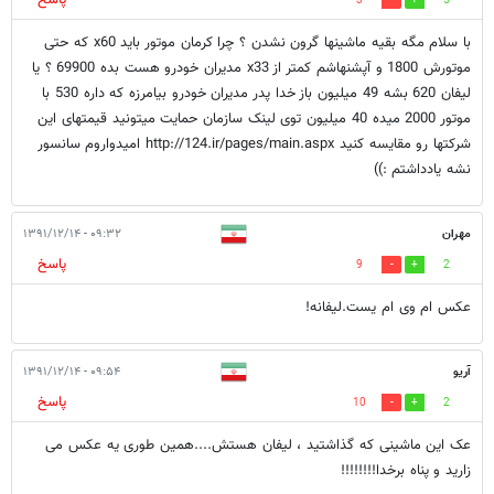
پاسخ
3
5
با سلام مگه بقیه ماشینها گرون نشدن ؟ چرا کرمان موتور باید x60 که حتی
موتورش 1800 و آپشنهاشم کمتر از x33 مدیران خودرو هست بده 69900 ؟ یا
لیفان 620 بشه 49 میلیون باز خدا پدر مدیران خودرو بیامرزه که داره 530 با
موتور 2000 میده 40 میلیون توی لینک سازمان حمایت میتونید قیمتهای این
شرکتها رو مقایسه کنید http://124.ir/pages/main.aspx امیدواروم سانسور
نشه یادداشتم :))
مهران
۰۹:۳۲ - ۱۳۹۱/۱۲/۱۴
پاسخ
9
2
عکس ام وی ام یست.لیفانه!
آریو
۰۹:۵۴ - ۱۳۹۱/۱۲/۱۴
پاسخ
10
2
عک این ماشینی که گذاشتید ، لیفان هستش....همین طوری یه عکس می
زارید و پناه برخدا!!!!!!!!