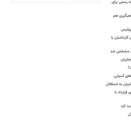
مه رسمی برای
ماهیگیری هم
پولیس
کارداشیان با
لال مشخص شد
اییان
؟
‌های آسیایی
ییان به استقلال
قرارداد با
د کرد
ل