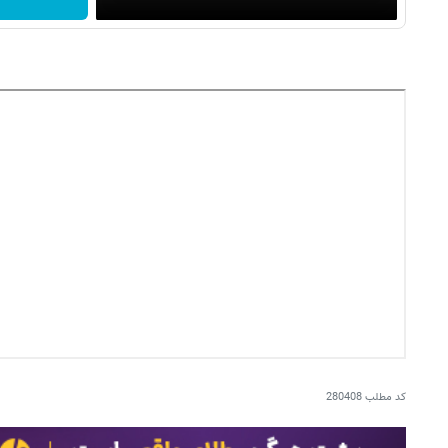
کد مطلب
280408