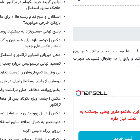
اولین گزینه خرید نکونام در تراکتور؛ نا
هافبک سابق استقلال
استقلال و فتح تمام رشته‌ها! / برای 
بازیکن خارجی می‌آورید؟
پاسخ نهایی حسین‌نژاد به پیشنهاد پرس
عکس | دردسر تازه برای همیلتون و کیم 
انتشار عکس‌های جدید
 بازی استقلال و صبا درحالی که تا دقیقه 90 به سود قمی ها بود ، با خطای پنالتی داور روی
محل میزبانی آسیایی تراکتور و استق
تند و بازی را به جنجال کشیدند. سهراب
تصمیم نهایی پرسپولیس درباره جذب رض
.
بی وطن‌ها تیم‌ملی‌شان را دوست ندارند
رونمایی از رقبای بسکتبال ایران در بازی
بختیاری‌زاده، مخالف اصلی بازگشت رضا
عکس | جلسه ویژه نکونام پس از امضای 
تراکتور
این علائمو داری یعنی پوستت به
عکس | عسل پورحیدری با استقلال تمدی
کمک نیاز داره!
علیمنصور به دنبال مدافع سابق استقلا
آرزوی بزرگ دنیس اکرت
ثبت خرید
نکونام و استقلال، دوباره روبه‌روی هم!