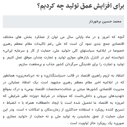
برای افزایش عمق تولید چه کردیم؟
محمد حسین برخوردار
آنچه که امروز و در ماه پایانی سال می توان از عملکرد بخش های مختلف
اقتصادی جمع بندی نمود آن است که علی رغم تاکیدات مقام معظم رهبری
خصوصا در ابلاغیه سیاستهای کلی «تولید ملی، حمایت از کار و سرمایه ایرانی»
نتوانسته ایم در کنترل بازارهای موازی تولید و تجارت چندان موفق عمل کنیم. و
تولید و تجارت را برای نقدینگی سرگردان کشور جذاب و پرمنفعت سازیم.
اعتقاد به لزوم راهبری اقتصاد در قالب «سیاستگذاری» و نه «برنامه‌ریزی» همانطور
که در ابلاغیه اخیر مقام معظم رهبری مشهود است ،یک اعتقاد عملیاتی در
مدیریت اقتصادی کشورها مبتنی بر شناخت«مختصات اقتصاد بومی» و درک بموقع
«تهدیدهای بیرونی و داخلی»است که میتواند در شرایط «ویژه» نظیر شرایطی که
امروزه به اقتصاد ما تحمیل شده است با ایجاد «انعطاف» همراه با « انضباط »
تسریع کننده رویکرد « استفاده حداکثری از زمان،مکان و امکانات » است. ودر این
میان حمایت از عمق بخشیدن به تولید ملی و نه حمایت از «تولید مجازی و
صوری» یک رویکرد حائز اولویت است .