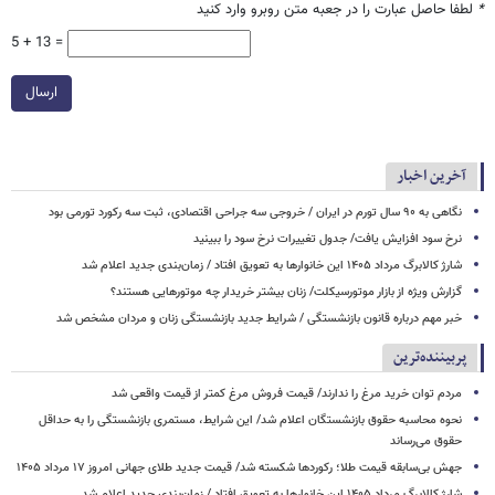
*
لطفا حاصل عبارت را در جعبه متن روبرو وارد کنید
5 + 13 =
ارسال
آخرین اخبار
نگاهی به ۹۰ سال تورم در ایران / خروجی سه جراحی اقتصادی، ثبت سه رکورد تورمی بود
نرخ سود افزایش یافت/ جدول تغییرات نرخ سود را ببینید
شارژ کالابرگ مرداد ۱۴۰۵ این خانوارها به تعویق افتاد / زمان‌بندی جدید اعلام شد
گزارش ویژه از بازار موتورسیکلت/ زنان بیشتر خریدار چه موتورهایی هستند؟
خبر مهم درباره قانون بازنشستگی / شرایط جدید بازنشستگی زنان و مردان مشخص شد
پربیننده‌ترین
مردم توان خرید مرغ را ندارند/ قیمت فروش مرغ کمتر از قیمت واقعی شد
نحوه محاسبه حقوق بازنشستگان اعلام شد/ این شرایط، مستمری بازنشستگی را به حداقل
حقوق می‌رساند
جهش بی‌سابقه قیمت طلا؛ رکوردها شکسته شد/ قیمت جدید طلای جهانی امروز ۱۷ مرداد ۱۴۰۵
شارژ کالابرگ مرداد ۱۴۰۵ این خانوارها به تعویق افتاد / زمان‌بندی جدید اعلام شد