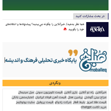
در بحث مشارکت کنید
شما نظر بدهید/ خبرآنلاین را چگونه می‌بینید؟ پیشنهادها و انتقادهای
خود را بگویید
وبگردی
خبرآنلاین
راه نو آنلاین
بازی آنلاین
قیمت تلویزیون سونی
مبل مینیمال
جراح بینی گوشتی
پرشین هتل
قیمت آهن فولاد ایرانیان
اعتبارسنجی بانکی
قیمت طلا امروز
بلیط قطار
شرکت رادوکو
قیمت پروفیل
سایت یوتوتایمز
خرید اکانت chatgpt