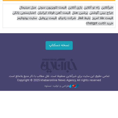
خبرآنلاین
راه نو آنلاین
بازی آنلاین
قیمت تلویزیون سونی
مبل مینیمال
جراح بینی گوشتی
پرشین هتل
قیمت آهن فولاد ایرانیان
اعتبارسنجی بانکی
قیمت طلا امروز
بلیط قطار
شرکت رادوکو
قیمت پروفیل
سایت یوتوتایمز
خرید اکانت chatgpt
نسخه دسکتاپ
تمامی حقوق این سایت برای خبرآنلاین محفوظ است. نقل مطالب با ذکر منبع بلامانع است.
Copyright © 2025 khabaronline News Agancy, All rights reserved
طراحی و تولید: نستوه