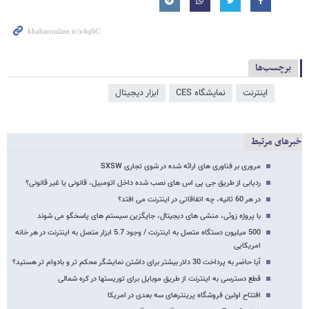
برچسب‌ها
اینترنت
نمایشگاه CES
ابزار دیجیتال
خبرهای مرتبط
مروری بر فناوری های ارائه شده در شوی تجاری SXSW
ردیابی از طریق جی پی اس های نصب شده داخل اتومبیل، قانونی یا غیر قانونی؟
در هر 60 ثانیه، چه اتفاقاتی در اینترنت می افتد؟
با پروژه زوئی، منشی های دیجیتال، جایگزین سیستم های پاسخگو می شوند
500 میلیون دستگاه متصل به اینترنت / وجود 5.7 ابزار متصل به اینترنت در هر خانه
امریکایی
آیا حاضر به پرداخت 30 دلار بیشتر برای داشتن نمایشگر محکم تر و بادوام تر هستید؟
قطع دسترسی به اینترنت از طریق موبایل برای توریستها در کره شمالی
افتتاح اولین فروشگاه پرینترهای سه بعدی در امریکا