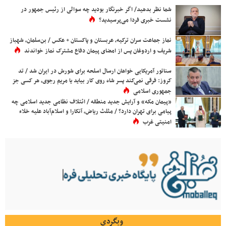
شما نظر بدهید/ اگر خبرنگار بودید چه سوالی از رئیس جمهور در
نشست خبری فردا می‌پرسیدید؟
نماز جماعت سران ترکیه، عربستان و پاکستان + عکس / بن‌سلمان، شهباز
شریف و اردوغان پس از امضای پیمان دفاع مشترک نماز خواندند
سناتور آمریکایی خواهان ارسال اسلحه برای شورش در ایران شد / تد
کروز: فرقی نمی‌کند پسر شاه روی کار بیاید یا مریم رجوی، هر کسی جز
جمهوری اسلامی
«پیمان مکه» و آرایش جدید منطقه / ائتلاف نظامی جدید اسلامی چه
پیامی برای تهران دارد؟ / مثلث ریاض، آنکارا و اسلام‌آباد علیه خلاء
امنیتی غرب
وبگردی