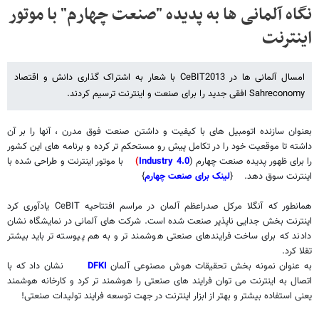
نگاه آلمانی ها به پدیده "صنعت چهارم" با موتور
اینترنت
امسال آلمانی ها در CeBIT2013 با شعار به اشتراک گذاری دانش و اقتصاد
Sahreconomy افقی جدید را برای صنعت و اینترنت ترسیم کردند.
بعنوان سازنده اتومبیل های با کیفیت و داشتن صنعت فوق مدرن ، آنها را بر آن
داشته تا موقعیت خود را در تکامل پیش رو مستحکم تر کرده و برنامه های این کشور
را برای ظهور پدیده صنعت چهارم (
Industry 4.0
)
با موتور اینترنت و طراحی شده با
اینترنت سوق دهد. {
لینک برای صنعت چهارم
}
همانطور که آنگلا مرکل صدراعظم آلمان در مراسم افتتاحیه
CeBIT
یادآوری کرد
اینترنت بخش جدایی ناپذیر صنعت شده است. شرکت های آلمانی در نمایشگاه نشان
دادند که برای ساخت فرایندهای صنعتی هوشمند تر و به هم پیوسته تر باید بیشتر
تقلا کرد.
به عنوان نمونه بخش تحقیقات هوش مصنوعی آلمان
DFKI
نشان داد که با
اتصال به اینترنت می توان فرایند های صنعتی را هوشمند تر کرد و کارخانه هوشمند
یعنی استفاده بیشتر و بهتر از ابزار اینترنت در جهت توسعه فرایند تولیدات صنعتی!