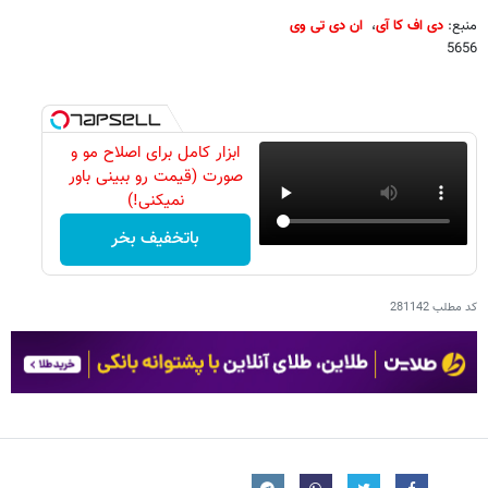
منبع:
دی اف کا آی
،
ان دی تی وی
5656
ابزار کامل برای اصلاح مو و
صورت (قیمت رو ببینی باور
نمیکنی!)
باتخفیف بخر
کد مطلب
281142