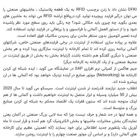
DFKI
نشان داد با زدن برچسب
RFID
به یک قطعه پلاستیک ، ماشینهای صنعتی را
می توان درگیر فرایند پیچیده تولید کرد.درواقع تراشه
RFID
می تواند به ماشین های
بعدی بگوید چه چیزی باید حکاکی شود؟ چه رنگی باید روی سطح مورد نظر پاشیده
شود و یا از دستور العمل آلمانی یا فرانسوی و یا پرتغالی در فرایند تولید استفاده کند.
ایده تعمیر اتومبیل بدون منتظر ماندن برای رسیدن مکانیک فوق العاده است.
علاوه بر پیاده سازی استفاده از اینترنت در برخی فرایندهای صنعتی خاص، شرکتهای
آلمانی برنامه ریزی کرده اند تا تمام کارخانه با اینترنت سازگاری پیدا کرده و هر بخش
صنعتی با دیگری گفتگو هم داشته باشند (ارتباط بخش به بخش از طریق اینترنت در
محیط صنعتی و از یک کارخانه به کارخانه دیگر)
جیم هاگمن از کمپانی نرم افزاری
SAP
در نمایشگاه می گوید : ایده شبکه ای کردن
کارخانه ها (
Networking
) موتور صنایع در آینده نزدیک خواهد بود که آلمانی ها در ان
پیشرو شده اند.
انقلاب جدید نیازمند قدرتمند تر شدن اینترنت است. سیسکو می گوید تا سال 2020
بیش از 50 میلیارد وسیله و ابزار متصل به اینترنت خواهیم داشت و آلمانی ها از هم
اینک متوجه شده اند که ستون فقرات یک اقتصاد محکم به شبکه ای کردن صنایع
بزرگ و متوسط است.
و همه اینها در حد شعار و حرف نیست چرا که سه لابی بزرگ صنعتی در آلمان یعنی
نمایندگان بخش مخابرات، ماشینها و بخش الکترونیک گرد هم آمده و قرار است تا ماه
آوریل یک پلتفورم جدید اطلاعاتی برای خود بسازند (که اهمیتی عظیم برای کارخانه
های آلمانی دارد) و بر اساس آن موتور صنعت چهارم را با اینترنت روشن سازند.