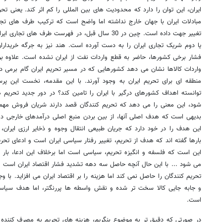
ایران، این توان را دارد که محدودیت های بین المللی را کم اثر کند. یعنی
مبادلات ایران با جهان خارج نداشته اما واضح است که ترکیب طرف های تجار
تغییر جهت داده است. چین در 30 سال قبل، در فهرست طرف ه
یا دوم شریک تجاری ایران را به دست آورده است. هند نیز به جرگه خریدارا
فشار برخی کشورها، حاضر به قطع واردات نفت از ایران نشده است. علاوه بر
واردات کالاها نشان می دهد کشورهایی که در مسیر تحریم ایران گام برمی دارن
منطقه ای برای تحریم ایران به وجود آورند. با این مقدمه، نخست این پ
توانسته اهداف کشورهای درگیر با ایران را تامین کند؟ در دور جدید تحریم 
شود، این معنی را می دهد که تحریم کنندگان قصد دارند شریان فروش مهم تر
بدیهی است که هدف اصلی آنها، از بین بردن منبع اصلی درآمدهای خارجی دو
این هدف را در خود دارد که جریان طبیعی انتقال وجوه و ذخایر ارزی ایران،
بارها گفته اند که هدف از تحریم، تغییر رفتار سیاسی ایران است و ادعای تح
این است که فلسفه و انگیزه تحریم، سیاسی است اما برخلاف این ادعا، بار ا
می شود ... با این حال آنچه حاصل سه دهه تشدید فشار اقتصاد ایران است به
تحریم کنندگان را حاصل نمی کند اما هزینه را بر اقتصاد ایران می افزاید. با و
و جابه جایی کالا سخت تر شده و نقش واسطه ها پررنگتر، اما هدف سیاسی
است.
در صورتی که دقیق تر به موضوع بنگریم، هزینه های تحریم به مصرف کننده نه