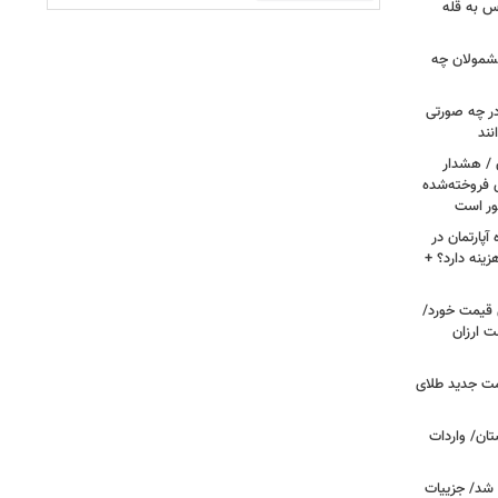
س به قله
 مشمولان چه
ر چه صورتی
نند
ن / هشدار
 فروخته‌شده
ور است
پارتمان در
هزینه دارد؟ +
ونی قیمت خورد/
وشت ارزان
مت جدید طلای
ان/ واردات
 شد/ جزییات