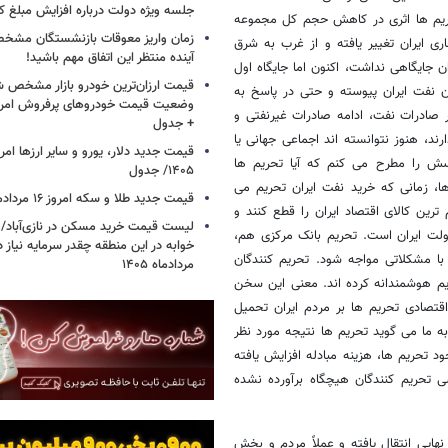
جلسه ویژه دولت درباره افزایش مبلغ کا
 تحریم ها اثری در کاهش حجم کل مجموعه
زمان واریز معوقات بازنشستگان مشخ
ی ایران تغییر یافته و از غرب به شرق
آینده منتظر این اتفاق مهم باشید!
ای تجاری ایران جایگاهی نداشت، اکنون اما جایگاه اول
قیمت ارزان‌ترین خودرو بازار مشخص ش
ن نفت ایران پیوسته و حتی در پاسخ به
 صادرات نفت، ادامه صادرات غیرنفتی و
+ جدول
د، هنوز نتوانسته اند اجماعی جهانی یا
رسش را مطرح می کنم که آیا تحریم ها
۱۴۰۵/ جدول
ها، زمانی که خرید نفت ایران تحریم می
قیمت جدید طلا و سکه امروز ۱۶ مردادماه ۱۴۰۵/ جدول
ین کالای اقتصاد ایران را قطع کنند و
لت ایران است. تحریم بانک مرکزی هم،
خوابه در این منطقه چقدر سرمایه نیاز 
 با مشکلاتی مواجه شود. تحریم کنندگان
مردادماه ۱۴۰۵
ریم هوشمندانه کرده اند. معنی این سخن
قتصادی تحریم ها بر مردم ایران تحمیل
 ما می گوید تحریم ها نتیجه مورد نظر
جود تحریم ها، هزینه مبادله افزایش یافته
 تحریم کنندگان هیچگاه برآورده نشده
ایی انتقال یافته و عملاً مردم و بخش