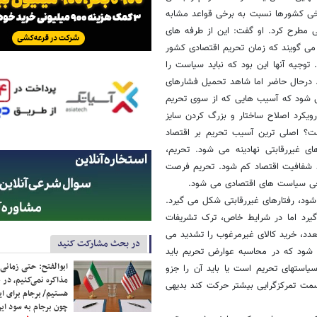
رخی کشورها نسبت به برخی قواعد مشابه
 مطرح کرد. او گفت: این از طرفه های
ی گویند که زمان تحریم اقتصادی کشور
 توجیه آنها این بود که نباید سیاست را
د. درحال حاضر اما شاهد تحمیل فشارهای
 شود که آسیب هایی که از سوی تحریم
ویکرد اصلاح ساختار و بزرگ کردن سایز
؟ اصلی ترین آسیب تحریم بر اقتصاد
 غیررقابتی نهادینه می شود. تحریم،
ود شفافیت اقتصاد کم شود. تحریم فرصت
 برخی سیاست های اقتصادی می شود.
شود، رفتارهای غیررقابتی شکل می گیرد.
یرد اما در شرایط خاص، ترک تشریفات
عدد، خرید کالای غیرمرغوب را تشدید می
در بحث مشارکت کنید
 شود که در محاسبه عوارض تحریم باید
ابوالفتح: حتی زمانی 
استهای تحریم است یا باید آن را جزو
مذاکره نمی‌کنیم، در 
سمت تمرکزگرایی بیشتر حرکت کند بدیهی
هستیم/ برجام برای ای
چون برجام به سود ایرا