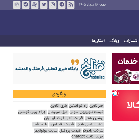
جمعه ۱۶ مرداد ۱۴۰۵
انتشارات
وبلاگ
استان‌ها
وبگردی
خبرآنلاین
راه نو آنلاین
بازی آنلاین
قیمت تلویزیون سونی
مبل مینیمال
جراح بینی گوشتی
پرشین هتل
قیمت آهن فولاد ایرانیان
اعتبارسنجی بانکی
قیمت طلا امروز
بلیط قطار
شرکت رادوکو
قیمت پروفیل
سایت یوتوتایمز
خرید اکانت chatgpt