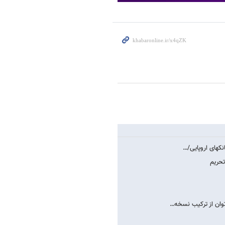
ک​های اروپایی/…
تحریم
 توان از ترکیب نسخه…