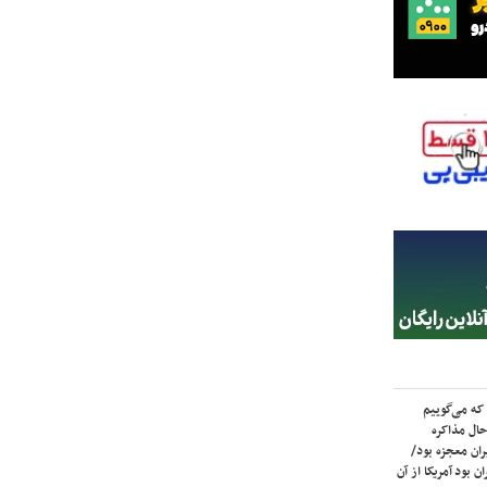
که می‌گوییم
حال مذاکره
ران معجزه بود/
ن بود آمریکا از آن