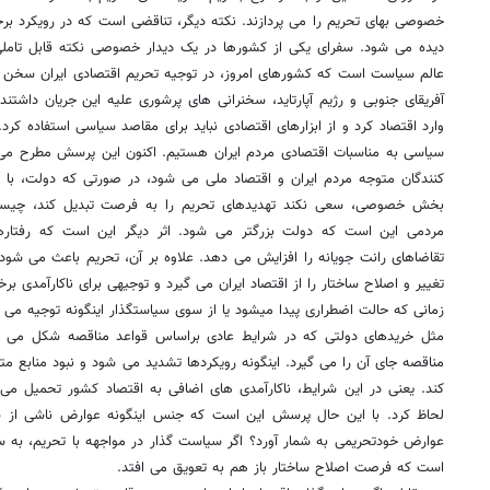
خصوصی بهای تحریم را می پردازند. نکته دیگر، تناقضی است که در رویکرد ب
دیده می شود. سفرای یکی از کشورها در یک دیدار خصوصی نکته قابل تاملی
عالم سیاست است که کشورهای امروز، در توجیه تحریم اقتصادی ایران سخن م
آفریقای جنوبی و رژیم آپارتاید، سخنرانی های پرشوری علیه این جریان داشتند.
وارد اقتصاد کرد و از ابزارهای اقتصادی نباید برای مقاصد سیاسی استفاده کر
سیاسی به مناسبات اقتصادی مردم ایران هستیم. اکنون این پرسش مطرح می
کنندگان متوجه مردم ایران و اقتصاد ملی می شود، در صورتی که دولت، با ر
بخش خصوصی، سعی نکند تهدیدهای تحریم را به فرصت تبدیل کند، چیست
مردمی این است که دولت بزرگتر می شود. اثر دیگر این است که رفتارهای
تقاضاهای رانت جویانه را افزایش می دهد. علاوه بر آن، تحریم باعث می ش
تغییر و اصلاح ساختار را از اقتصاد ایران می گیرد و توجیهی برای ناکارآمدی
زمانی که حالت اضطراری پیدا میشود یا از سوی سیاستگذار اینگونه توجیه می 
مثل خریدهای دولتی که در شرایط عادی براساس قواعد مناقصه شکل می گ
مناقصه جای آن را می گیرد. اینگونه رویکردها تشدید می شود و نبود منابع مت
کند. یعنی در این شرایط، ناکارآمدی های اضافی به اقتصاد کشور تحمیل می
لحاظ کرد. با این حال پرسش این است که جنس اینگونه عوارض ناشی از سی
عوارض خودتحریمی به شمار آورد؟ اگر سیاست گذار در مواجهه با تحریم، به 
است که فرصت اصلاح ساختار باز هم به تعویق می افتد.