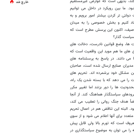
 کند، بدیهی است که عوارض غیرمستقیم
خارج شد
. ما بین رویکرد در داخل می توانیم
ولتی تر کردن بیشتر امور برویم و به
عتماد کنیم و بخش خصوصی را به میدان
ن توصیف، اکنون این پرسش مطرح است که
 سیاست گذار؟
ت ها، وضع قوانین نادرست، دخالت های
قیق های ما هم موید این واقعیت است که
 می دانند. در پاسخ به پرسشنامه های
مدیران صنایع ارسال شده است، صاحبان
ترین مشکل خود برشمرده اند. تحریم های
صت را می دهد که با بسته شدن یک راه،
حدودیت ها را دور بزنند اما تغییر مکرر
فرودهای سیاستگذار هماهنگ کند. از آنجا
اً هدف جنگ روانی را تعقیب می کند،
. البته این تناقض هم در اعمال تحریم
عدد برای آنها اعلام می شود و از سوی
عروف است که تورم بالا ولی قابل پیش
ه را می توان به موضوع سیاستگذاری در