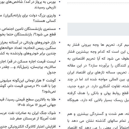
بورس به پرواز در آمد/ شاخص‌های بور
تاریخی رسیدند
واریزی بزرگ دولت برای یارانه‌بگیران/
کسانی هستند؟
مستمری بازنشستگان تامین اجتماعی د
قطع می شود؟/ بازنشستگان حتما بخوا
بازار خودروهای وارداتی در آستانه بحرا
یم کرد. تحریم ها وجه بیرونی فشار به
سنگین رییس اتحادیه: تعداد حواله‌های
ش این است که کدام وجه بیشترین فشار
چندین برابر خودروهای واردشده به کش
طوف می شود که آیا تحریم اقتصادی به
لیست قیمت اجاره مسکن در قم/ اجاره آ
نندگان را برآورده سازد؟ در این مقاله
سالاریه، پردیسان، زنبیل‌آباد و... چقدر 
ریم، مساله تازهای برای اقتصاد ایران
جدول
بین المللی مواجه شده اند اما در چند
گوشت ۴ هزار تومانی این‌گونه میلی
چرا با افت ۳۰ درصدی قیمت دام، گ
ته، تفاوت آشکاری دارد. در دوره جدید،
نمی‌شود؟
ع روابط پولی و بانکی را هدف گرفته
طلا به بالاترین سطح قیمتی رسید/ قی
لیل ریسک بسیار بالایی که دارد، هیچگاه
جهانی امروز ۱۶ مرداد ۱۴۰۵
شوک جنگ ایران به صادرات نفت عربست
شته، هم شدت و گستردگی بیشتری و هم
نفت آمریکا از عربستان صفر شد
در تمام سالهای گذشته نشان می دهد با
افزایش اعتبار کالابرگ الکترونیکی جدی
تمالاً این معنی را می دهد که اقتصاد