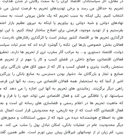
در مقابل، اگر سیاستگذار، اقتصاد ایران را به سمت رقابتی تر شدن هدایت
تحریم به حداقل می رسد و برخی تهدیدهای تحریم به فرصت تبدیل می شود
انتخاب کنیم. یکی اینکه به سبب تحریم که یک عامل بیرونی است، به سمت د
نهادهای دولتی و شبه دولتی رو بیاوریم یا اینکه به نیروی عظیم بازار ا
بفرستیم و از تهدید موجود، فرصتی برای اصلاح ساختار ایجاد کنیم. با ای
اثرگذاری تحریم ها بر اقتصاد کشور بیشتر است یا اثرگذاری رفتارهای نادرست
فعالان بخش خصوصی بارها این نکته را گوشزد کرده اند که عدم ثبات سیاس
دولت، اقتصاد دستوری و... به مراتب آثار مخرب تری از تحریم ها دارند. تح
فعالان اقتصادی، موانع داخلی در فضای کسب و کار را مهم تر از تحریم ها
سنجش رقابت پذیری و فضای کسب و کار که از سوی اتاق های بازرگانی برای 
صنایع و تجار و بازرگانان ما، دشوار بودن دسترسی به منابع بانکی را بزرگ
اخیر از آنجا که به استحضار همه فعالان اقتصادی می رسد، به آنها این فر
راهی دیگر برگزینند. زمانبندی های تحریم به آنها این اجازه را می دهد که م
سیاستها، او را غافلگیر می کند و فعال اقتصادی نمی تواند خود را با فراز و 
که ماهیت تحریم ها در اعلام رسمی و فضاسازی های رسانه ای است و بعض
فعال اقتصادی آگاه است که از چه تاریخی، چه محدودیتی قرار است اعمال شود
های به اصطلاح هوشمندانه دیده می شود که از سویی استثنائات و مجوزهای مت
دیگر محدودیت عام در عملیات بانکی، امکان تبادل پول را سلب می کند. م
بینی، کم زیان تر از نوسانهای غیرقابل پیش بینی تورم است. نظیر همین گفت