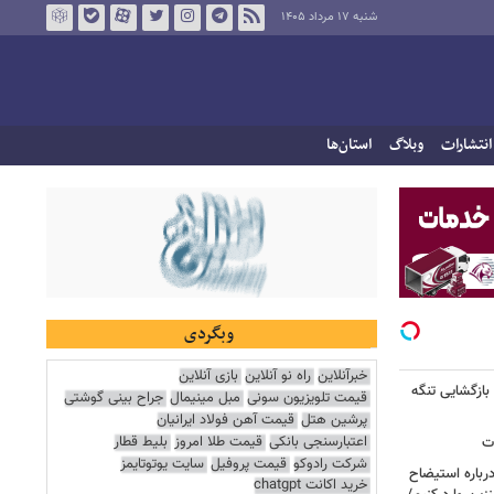
شنبه ۱۷ مرداد ۱۴۰۵
انتشارات
وبلاگ
استان‌ها
وبگردی
خبرآنلاین
راه نو آنلاین
بازی آنلاین
بازگشایی تنگه
قیمت تلویزیون سونی
مبل مینیمال
جراح بینی گوشتی
پرشین هتل
قیمت آهن فولاد ایرانیان
اعتبارسنجی بانکی
قیمت طلا امروز
بلیط قطار
ات
شرکت رادوکو
قیمت پروفیل
سایت یوتوتایمز
رباره استیضاح
خرید اکانت chatgpt