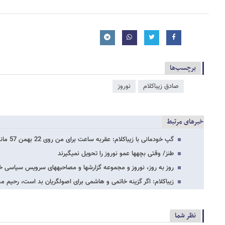
برچسب‌ها
صادق زیباکلام
نوروز
خبرهای مرتبط
گپ خودمانی با زیباکلام: عقربه ساعت برای من روی 22 بهمن 57 مانده است/الله​کرم مثل…
طنز/ وقتی بچه​ها عمو نوروز را تحویل نمی​گیرند
روز به روز، نوروز و مجموعه گزارش​ها و مصاحبه​های سرویس سیاسی خب
زیباکلام: اگر گزینه خاتمی و هاشمی برای اصولگریان بد است، رحیم مش
نظر شما