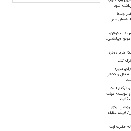
زین وارد کنیم/
رداشته شود
قدر توسط
ستعفای دبیر
ی به مسئولان،
موقع دیپلماسی،
؛ هرگز دوباره!
ترک کنند
ازی درباره
به قتل و کشتار
ست
و اثرگذار است
 و بنویسد/ دولت
 بگذارند
هایی برگزار
 لایحه مقابله
انه حضرت آیت