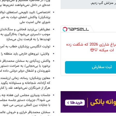
وزرا/ در محاصره هستیم و نمی‌توانیم بن
در منزلش گپ زدیم.
عده‌ای در داخل نمی‌خواهند تحریم‌ها ب
اختصاصی/ تایید تلویحی استعفای ذوال
پزشکیان/ واکنش اعضای دولت به خبر ا
شورای عالی امنیت ملی
عطریانفر: بی‌تردید فحاشی و سنگ‌انداز
موجب دلسردی می‌شود/ به‌کارگیری به 
تهدیدها را به فرصت بدل می‌سازد
پرکاربردترین چراغ شارژی 2026 که شگفت زده
توئیت انگلیسی پزشکیان خطاب به آمریکا
ات میکنه 💡😍
ولایتی: نیروهای خارجی باید منطقه را 
واکنش زیدآبادی به سخنان محمدباقر خر
برخورد با بی‌حجابی/ به صراحت دستور 
ثبت سفارش
شهروندان و اشغال دوایر دولتی داده ا
معاون پزشکیان: رسانه، زمانی ارزشمند 
که آزادانه، شجاعانه و مسئولانه بگوید
هرگز از خبرنگاران نمی‌خواهد نقد را کنار
جلسات وبیناری مجلس این هفته چه روز
می شود؟/ جزییات دستور جلسه مجلس/
با جنایات بین المللی بررسی می شود
سخنان محمدباقر خرازی و خروش عالم