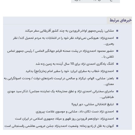
خبرهای مرتبط
مشایی: رئیس‌جمهور اواخر فروردین به چند کشور آفریقایی سفر می​کند
احمدی‌نژاد: هیچ​کس نمی‌تواند نظر خود را در انتخابات به مردم تحمیل کند/ نظر
رهبری…
حضور محمود احمدی‌نژاد در پشت صحنه فیلم جهانگیر الماسی / رئیس جمهور تماس
تلفنی با…
کلنگ یادگاری احمدی نژاد برای 10 سال آینده به زمین زده شد
احمدی‌نژاد خطاب به سفرای ایران: خود را سفیر امام زمان(عج) بدانید
باهنر: مشایی، الهام، نیکزاد و صالحی در لیست نامزدهای دولت / وحدت اصولگرایی به
معنای…
ماجرای سخنرانی احمدی نژاد و نطق محترمانه یک نماینده مجلس/ تذکر سید مهدی
طباطبایی…
تبلیغ انتخاباتی مشایی، دور اروپا!
احمدی نژاد دست تکان داد، مشایی و موسوی علامت پیروزی
احمدی‌نژاد: دوازدهم فروردین روز ظهور و میلاد جمهوری اسلامی در ایران است
کیهان به نقل از رادیو زمانه: وضعیت احمدی​نژاد جشن عروسی هاشمی رفسنجانی است