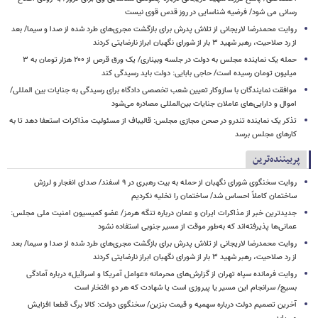
رسانی می شود/ فرضیه شناسایی در روز قدس قوی نیست
روایت محمدرضا لاریجانی از تلاش پدرش برای بازگشت مجری‌های طرد شده از صدا و سیما/ بعد
از رد صلاحیت، رهبر شهید ۳ بار از شورای نگهبان ابراز نارضایتی کردند
حمله یک نماینده مجلس به دولت در جلسه وبیناری/ یک ورق قرص از ۲۰۰ هزار تومان به ۳
میلیون تومان رسیده است/ حاجی بابایی: دولت باید رسیدگی کند
موافقت نمایندگان با سازوکار تعیین شعب تخصصی دادگاه برای رسیدگی به جنایات بین المللی/
اموال و دارایی‌های عاملان جنایات بین‌المللی مصادره می‌شود
تذکر یک نماینده تندرو در صحن مجازی مجلس: قالیباف از مسئولیت مذاکرات استعفا دهد تا به
کارهای مجلس برسد
پربیننده‌ترین
روایت سخنگوی شورای نگهبان از حمله به بیت رهبری در ۹ اسفند/ صدای انفجار و لرزش
ساختمان کاملاً احساس شد/ ساختمان را تخلیه نکردیم
جدیدترین خبر از مذاکرات ایران و عمان درباره تنگه هرمز/ عضو کمیسیون امنیت ملی مجلس:
عمانی‌ها پذیرفته‌اند که به‌طور موقت از مسیر جنوبی استفاده نشود
روایت محمدرضا لاریجانی از تلاش پدرش برای بازگشت مجری‌های طرد شده از صدا و سیما/ بعد
از رد صلاحیت، رهبر شهید ۳ بار از شورای نگهبان ابراز نارضایتی کردند
روایت فرمانده سپاه تهران از گزارش‌های محرمانه «عوامل آمریکا و اسرائیل» درباره آمادگی
بسیج/ سرانجام این مسیر یا پیروزی است یا شهادت که هر دو افتخار است
آخرین تصمیم دولت درباره سهمیه و قیمت بنزین/ سخنگوی دولت: کالا برگ قطعا افزایش