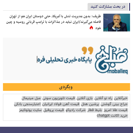
در بحث مشارکت کنید
ظریف: بدون مدیریت تنش با آمریکا، حتی دوستان ایران هم از تهران
فاصله می‌گیرند/ایران نباید در مذاکرات با ترامپ قربانی روسیه و چین
شود
وبگردی
خبرآنلاین
راه نو آنلاین
بازی آنلاین
قیمت تلویزیون سونی
مبل مینیمال
جراح بینی گوشتی
پرشین هتل
قیمت آهن فولاد ایرانیان
اعتبارسنجی بانکی
قیمت طلا امروز
بلیط قطار
شرکت رادوکو
قیمت پروفیل
سایت یوتوتایمز
خرید اکانت chatgpt