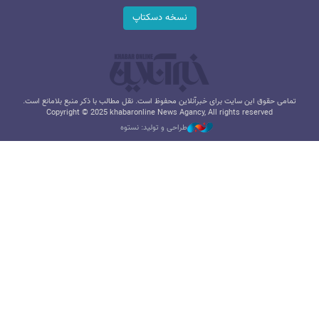
نسخه دسکتاپ
تمامی حقوق این سایت برای خبرآنلاین محفوظ است. نقل مطالب با ذکر منبع بلامانع است.
Copyright © 2025 khabaronline News Agancy, All rights reserved
طراحی و تولید: نستوه