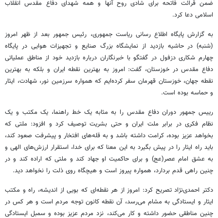
ضمن قرائت فاتحه برای شادی روح آنها و همه شهدای دفاع مقدس انقلاب
اسلامی دعا کرد.
به گزارش پایگاه اطلاع رسانی ریاست جمهوری، رئیس جمهور بعد از ظهر امروز
(شنبه) در حاشیه بازدید از نمایشگاه بزرگ صنایع و تجهیزات هوایی در پایگاه
چهارم شکاری دزفول در گفتگو با خبرنگاران درباره بازدید خود از مناطق عملیاتی
دفاع مقدس در خوزستان، گفت: امروز به بهترین نقطه ایران و بلکه به بهترین
نقطه جهان، خوزستان قهرمان سفر کرده‌ایم که همواره سرزمین نور، شهادت، ایثار
و حماسه بوده است.
رییس جمهور دوران دفاع مقدس را به مثابه یک خط راهنما، یک مکتب و یک
نظام فکری در برابر ملت ایران و حتی بشریت توصیف کرد و افزود: ملتی که
بخواهد عزیز بوده، کرامت داشته باشد و به قله‌های افتخار و پیشرفت صعود کند،
باید راه ایثار را در پیش بگیرد به این معنا که برای خدا، استقرار ارزش‌های الهی و
به عشق امام عصر(عج) و برای حاکمیت او جهاد کند و ملتی که اراده کند و در
چنین راهی قدم بردارد، همواره پیروز است و هیچگاه روی ذلت را نخواهد دید.
دکتر احمدی‌نژاد تصریح کرد:‌ امروز از هر نقطه‌ای که بویی از اندیشه، راه و مکتب
ایثار و ایستادگی به مشام می‌رسد، آن نقطه کانون توجه مردم است و هر کس در
چنین مناطقی حضور داشته و کار می‌کند، نزد مردم عزیز بوده و سمبل ایستادگی