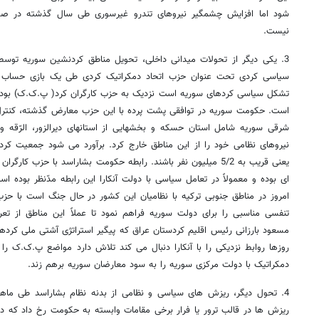
شود اما افزایش چشمگیر نیروهای تندرو غیرسوری طی سال گذشته در صحنۀ
نیست.
3. یکی دیگر از تحولات میدانی داخلی، تحویل مناطق کردنشین سوریه تو
سیاسی کردی تحت عنوان حزب اتحاد دمکراتیک کردی طی یک بازی حساب ش
تشکل سیاسی کردهای سوریه است نزدیک به حزب کارگران کرد( پ.ک.ک) بو
است. حکومت سوریه در توافقی پشت پرده با این حزب معارض گذشته، کنترل
شرقی سوریه شامل استان حسکه و بخشهایی از استانهای دیرالزور، الرّقه و 
یعنی قریب به 5/2 میلیون نفر باشند. رابطه حکومت بشاراسد با حزب 
ای بوده و معمولاً در تعامل سیاسی با دولت آنکارا این رابطه مدّنظر بوده 
امروز در مناطق جنوبی ترکیه با نظامیان این کشور در حال جنگ است با حز
تنفسی مناسبی را برای دولت سوریه فراهم نمود تا عملاً این مناطق از تع
مسعود بارزانی رئیس اقلیم کردستان عراق که پیگیر استراتژی آشتی ملی کرده
روزها روابط نزدیکی را با آنکارا دنبال می کند تلاش دارد مواضع پ.ک.ک را ب
دمکراتیک با دولت مرکزی سوریه را به سود معارضان سوریه برهم زند.
4. تحول دیگر، ریزش های سیاسی و نظامی از بدنه نظام بشاراسد طی ماه
ریزش ها در قالب ترور یا فرار برخی مقامات وابسته به حکومت رخ داد که در