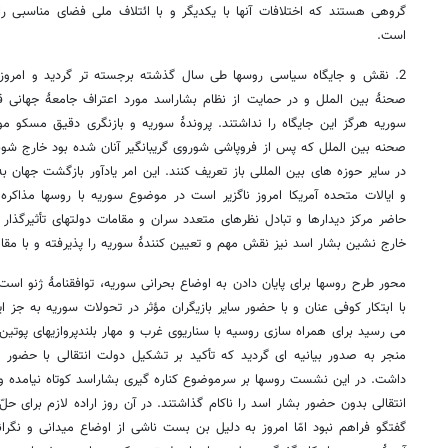
گروهی هستند که اختلافات آنها با یکدیگر و با ائتلاف ملی فضای مناسبی را
است.
2. نقش و جایگاه سیاسی روسها طی سال گذشته برجسته تر گردید و امروز 
صحنۀ بین الملل و در حمایت از نظام بشاراسد مورد اعتراف جامعۀ جهانی قر
سوریه هرگز این جایگاه را نداشتند. پروندۀ سوریه و بازنگری دقیق مسکو م
صحنه بین الملل که پس از فروپاشی شوروی گریبانگیر آنان شده بود خارج شون
در سایر حوزه های بین المللی باز تعریف کنند. این امر یادآور بازگشت جهان
و ایالات متحده آمریکا امروز ناگزیر است در موضوع سوریه با روسها مذاک
حاضر مرکز دیدارها و تبادل نظرهای متعدد سران و مقامات دولتهای تأثیرگذار
خارج نشین بشار اسد نیز نقش مهم و تعیین کنندۀ سوریه را پذیرفته و با مقا
محور طرح روسها برای پایان دادن به اوضاع بحرانی سوریه، توافقنامۀ ژنو است
با ابتکار کوفی عنان و با حضور سایر بازیگران مؤثر در تحولات سوریه به جز ایر
می رسید برای همراه سازی روسیه با سناریوی غرب و مهار بلندپروازیهای پوتین
منجر به صدور بیانیه ای گردید که تأکید بر تشکیل دولت انتقالی با حضو
داشت. در این نشست روسها بر سرموضوع کناره گیری بشاراسد کوتاه نیامده و
انتقالی بدون حضور بشار اسد را ناکام گذاشتند. در آن روز اراده لازم برای ح
گفتگو فراهم نبود امّا امروز به دلیل بن بست ناشی از اوضاع میدانی و نگران