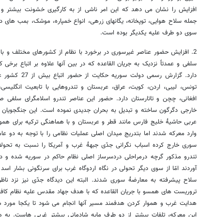
افزایش را نشان می دهد که این امر ناشی از به کارگیری خشونت بیشتر و اس
جمله سلاح هوایی، توپخانه، یگانهای زرهی، انواع خمپاره، موشک، بمب های د
سوی دو طرف علیه یکدیگر بوده است.
2. افزایش حضور عناصر غیرسوری در برخورد با نظام از کشورهای مختلف و با 
سلفی و عمدتاً نزدیک به جریان القاعده که در بین آنها علاوه بر اتباع برخی
دارد. گزارش رسمی 
تونس، لیبی، اردن، کویت، عراق، عربستان و تندروهایی با تابعیت انگلیسی، هل
افغانی، چچن و تاتارستان دارد. حضور این عناصر تندرو اسلامگرای سلفی ص
خارجی دگرگون ساخته و تبدیل به بحران جدیدی نموده است. این جنگجویان د
عربی حاشیۀ خلیج فارس مانند قطر و عربستان و با هماهنگی ترکیه برای هموا
وارد معرکه شدند اما بتدریج میدان اصلی عملیات نظامی را با توجه به دو عام
سوری خارج کرده اسباب نگرانی جدّی جبهۀ غرب و آمریکا را نسبت به تحولا
تندرو مذکور گرچه درمراحلی دردسرساز اصلی نظام حاکم در سوریه شده و دست
آوردند امّا از سوی دیگر تحولی در نگاه اردوگاه غرب برای سرنگونی بشار اسد
سلاح پیشرفته به معارضۀ سوری شدند. البته این دیدگاه جدّی نیز نزد نا
تروریست های همسو با جریان القاعده که با هدف جهاد مقدس علیه نظام کافر 
هدایت غرب و هموار کردن هدفمند مسیر آنها انجام می شود تا یکجا مورد ه
این معرکه، تلفات بیشتر از دو طرف مایه شادمانی بیشتر غربی هاست. به 