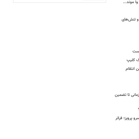
وا موند...
و تنش‌های
یست
ک کلیپ
 انتقام
مانی تا تضمین
 پرویز؛ فراتر