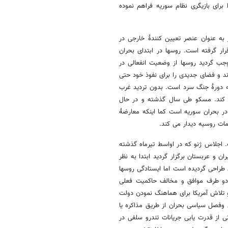
 برای بازیگری نظام سوریه فراهم نموده
به عنوان عنصر تعیین کنندۀ خارجی در
ار گرفته است. روسها در ابتدای بحران
وجب گردید روسها از وضعیت انفعالی در
د و فضای جدیدی را برای نفوذ خود حتی
 به دورۀ جنگ سرد است. بدون تردید غرب
ره کند. مسکو طی سال گذشته و در حال
 در بحران سوریه است کما اینکه معارضۀ
مات روسیه دیدار می کند.
. اجلاس ژنو که در اواسط تیرماه گذشته
ان و عربستان برگزار گردید ابتدا به نظر
 طراحی گردیده است اما ایستادگی روسها
ر دو طرف موافق و مخالف حاکمیت فعلی
 تلاش آمریکا برای هماهنگ نمودن دولت
لّ وفصل سیاسی بحران از طریق مذاکره یا
ی از قدرت یابی جریانات تندرو سلفی در