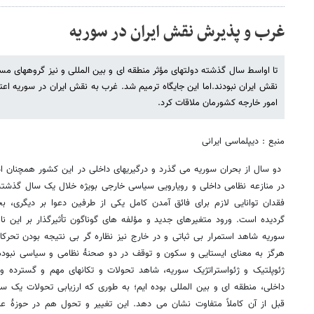
غرب و پذیرش نقش ایران در سوریه
تا اواسط سال گذشته دولتهای مؤثر منطقه ای و بین المللی و نیز گروههای 
نقش ایران نبودند.اما این جایگاه ترمیم شد. غرب به نقش ایران در سوریه اعتر
امور خارجه کشورمان ملاقات کرد.
منبع : دیپلماسی ایرانی
دو سال از بحران سوریه می گذرد و درگیریهای داخلی در این کشور همچنان ادا
در منازعه نظامی داخلی و رویارویی سیاسی خارجی بویژه خلال یک سال گذشته 
فقدان توانایی لازم برای فائق آمدن کامل یکی از طرفین دعوا بر دیگری، 
گردیده است. ورود متغیرهای جدید و مؤلفه های گوناگون تأثیرگذار بر این ن
سوریه شاهد استمرار بی ثباتی و در خارج نیز نظاره گر بی نتیجه بودن تحر
هرگز به معنای ایستایی و سکون و توقف در دو صحنۀ نظامی و سیاسی نبوده 
داخلی، منطقه ای و بین المللی بوده ایم؛ به طوری که ارزیابی تحولات یک 
قبل از آن کاملاً متفاوت نشان می دهد. این تغییر و تحول هم در حوزۀ عم