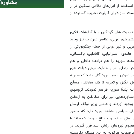
تفاده از ابزارهای نظامی سنگین تر از
ست ساز دارای قابلیت تخریب گسترده از
تابعیت های گوناگون و با گرایشات فکری
 کشورهای عربی، عناصر غیرعرب نیز وجود
دولت سوریه حکایت از حضور اتباع بیش از 27 کشور عربی و غیر عربی از جمله جنگجویانی از
ندی، استرالیایی، کانادایی، پاکستانی،
حنه سوریه را هم درابعاد داخلی و هم
ر ابتدای امر با حمایت برخی دولت های
ر نمودن مسیر ورود آنان به خاک سوریه
ل انگیزه و تجربه از کف مخالفان مسلّح
ت آیندۀ سوریه فراهم نمودند. گروههای
اوردهایی نیز برای مخالفان به ارمغان
 بوجود آوردند و عاملی برای توقف ارسال
ظران سیاسی منطقه وجود دارد که حضور
بعثی اسدی وارد نزاع سوریه شده اند با
جوم نیروهای ارتش اسد قرار گیرند. در
هرصورت هرگونه به این مسئله نگریسته