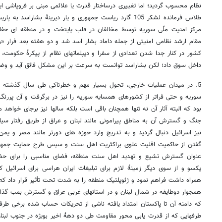
نظام محسوب گردید؛ اما تغییری درساختار قدرت یا علائمی مبنی بر فروپاشی ایج
طلاس فرمانده لشکر 105 گارد ریاست جمهوری و یار دیرینۀ بشار
مرکز امنیت ملّی سوریه توسط مخالفان در قلب پایتخت و در منطقه ای ح
مقام ارشد نظامی امنیتی از جمله داماد بشار اسد شد و دو هفته بعد فرار 
کشور در کنار جدا شدن تعدادی از سفرا و دیپلماتهای نظام از پیکرۀ حکومت،
داخل سوق داد؛ لکن بشاراسد توانست به سرعت بر این مشکل فائق آید و وضعیت
5. در میدان عملیات خارجی، تحول بسیار مهم و خطرناکی طی سال گذشته رخ
سوریه و حتی فراتر از کشورهای همسایه سوریه را نیز در برگرفت و آن پررنگ
بود که البته آثار آن نه تنها همچنان باقی است بلکه سالها نیز برجای خواهد 
جنگ و گسترش آن به مناطق پیرامونی مانند لبنان و عراق از طریق رفتار سی
نیز اسرائیل دنبال گردید و به تدریج وارد حوزه های دورتر مانند مصر و یمن
گفتن از حاکمیت اقلیت علوی براکثریت اهل سنت و سپس طرح حمایت جمهوری
عنوان گسترش تشیع و تهدید اهل سنت منطقه، فضای مناسبی را برای حضو
یکسو و از سوی دیگر زمینۀ لازم برای تبلیغات ایران هراسی برای اسرائیل 
همراه داشت فراهم نمود و ژئوپلتیک منطقه را به شدت تحت تأثیر قرار داد که تا
همجوار دوطایفه در شمال لبنان و در استانهای غربی عراق و گسترش بمب گذاری
که دامنه آن تا پاکستان امتداد یافته ناشی از تحریکات حساب شده برخی طرف
طرفهایی که از قدرت یابی محور مقاومت طی دو دهۀ اخیر بویژه در جنوب لبنان