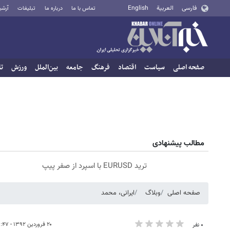
فارسی
العربية
English
تماس با ما
درباره ما
تبلیغات
آرشی
صفحه اصلی
سیاست
اقتصاد
فرهنگ
جامعه
بین‌الملل
ورزش
تا
مطالب پیشنهادی
ترید EURUSD با اسپرد از صفر پیپ
صفحه اصلی
وبلاگ
ایرانی، محمد
۲۰ فروردین ۱۳۹۲ - ۲۳:۴۷
۰ نفر