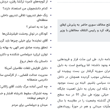
از کوچه‌های لامرد؛ ترکشا رفتِن، دردِش 
کدام دانشجویان من استعداد دارند؟
زنگ خطر تندروی؛ تلاقی تندروی داخلی 
منطقه‌ای
مسلح مخالف سوری حاضر به پذیرش ایفای
چرا نه به اعدام ؟
اف کرد و رئیس ائتلاف مخالفان با وزیر
کودکان در تونل وحشت فیلترشکن‌ها
آقای نماینده! برای خیلی چیزها باید گر
تحقق وعده صادق نصر الهی به بهانه ی
توازن لرزان؛ دیپلماسی شکننده و دکترین
مه دارد. طی این مدّت فراز و فرودهایی
داستان یک شعار دروغ
وجود داشته؛ امّا پرواضح است به دلیل
دلایل افزایش تلفات نظامیان آمریکا
بحران سوریه گرفتار بن بست پیچیده ای
مدیریت عدالت قضایی ، از کارآمدی ساز
ابسامانی موجب گردیده همچنان در داخل
دادرسی منصفانه
کات سیاسی باشیم. البته بن بست موجود
چه کسی آماده مرگ باشد، آقای زاکانی؟
بلکه این بحران به دلیل اهمیت جایگاه
وجه اشتراک سقوط نادرشاه افشار و خسرو
ژئوپلتیک و ژئواستراتژیک سوریه، شاهد تحولات و تکانهای مهم و گسترده و حیاتی بویژه طی سال 91 در سه سطح
از «توهم توطئه»
سال گذشته وضعیت را در مقایسه با سال
میدان و دیپلماسی برای مردم
لّیات میدانی و هم در حوزۀ رویدادهای