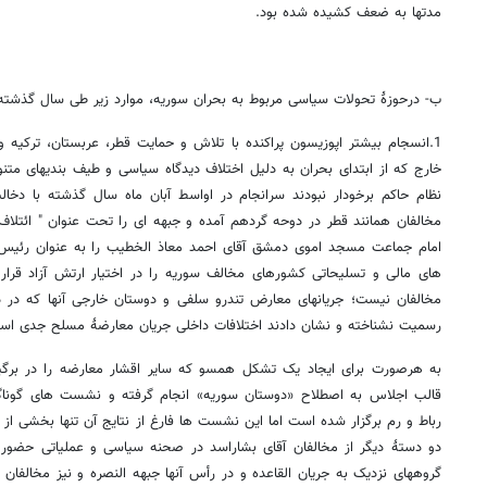
مدتها به ضعف کشیده شده بود.
ب- درحوزۀ تحولات سیاسی مربوط به بحران سوریه، موارد زیر طی سال گذشته 
1.انسجام بیشتر اپوزیسون پراکنده با تلاش و حمایت قطر، عربستان، ترکیه و
خارج که از ابتدای بحران به دلیل اختلاف دیدگاه سیاسی و طیف بندیهای متنوع
نظام حاکم برخودار نبودند سرانجام در اواسط آبان ماه سال گذشته با دخال
مخالفان همانند قطر در دوحه گردهم آمده و جبهه ای را تحت عنوان " ائتلاف
امام جماعت مسجد اموی دمشق آقای احمد معاذ الخطیب را به عنوان رئیس
های مالی و تسلیحاتی کشورهای مخالف سوریه را در اختیار ارتش آزاد قرار د
مخالفان نیست؛ جریانهای معارض تندرو سلفی و دوستان خارجی آنها که در د
رسمیت نشناخته و نشان دادند اختلافات داخلی جریان معارضۀ مسلح جدی اس
به هرصورت برای ایجاد یک تشکل همسو که سایر اقشار معارضه را در برگیرد
قالب اجلاس به اصطلاح «دوستان سوریه» انجام گرفته و نشست های گوناگونی
رباط و رم برگزار شده است اما این نشست ها فارغ از نتایج آن تنها بخشی از 
دو دستۀ دیگر از مخالفان آقای بشاراسد در صحنه سیاسی و عملیاتی حضور د
گروههای نزدیک به جریان القاعده و در رأس آنها جبهه النصره و نیز مخالفا