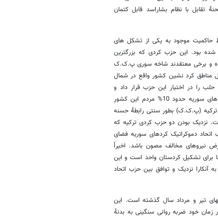
 تقابل با نظام بشاراسد قابل کتمان
سط حاکمیت موجود به یکی از تشکل های
ده بود. این حزب کردی که بزرگترین
ده و برخی معتقدند شاخه سوری پ.ک.ک
 مناطق کرد نشین کشور واقع در شمال
حلب را در اختیار این حزب قرار داد و
نیروهای نظامی خود را از این مناطق خارج کرد. برآورد می شود جمعیت کردهای سوریه حدود 10% مردم این کشور
کارگران ترکیه (پ.ک.ک) بطور سنتی رابطۀ حسنه
است. نزدیک بودن دو حزب کردی ترکیه که
ب اتحاد دموکراتیک کردهای سوریه فضای
رض نیروهای مخالف مصون باشد. اخیراً
ا برای تشکیل کردستان واحد است و این
ه آنکارا نزدیک و توافق بین حزب اتحاد
های تیر و مرداد سال گذشته است. این
 زمان خود ضربه روانی سنگینی به بدنۀ