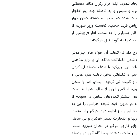
اد ننمود. ابتدا فرار ژنرال مناف مصطفی
اسد به پاریس، و سپس و به فاصلۀ چند روز انفجار
فاظت شده که منجر به کشته شدن چهار
«ریاض فرید حجاب» نخست وزیر سوریه از
 ظن بسیاری را به سمت آغاز فروپاشی از
 را به گونه قبل بازگرداند.
 داد که تبعات آن حوزه های پیرامونی
 شدن اختلافات طائفه ای و نزاع مذهبی
ماند. این رویکرد با هدف منطقه ای کردن
اسی و تبلیغاتی برخی دولت های عربی و
 و کویت نیز گردید. ابتدای امر با سخن
 اسلامی ایران از نظام بشاراسد تحت
ر بیشتر تندروهای سلفی در سوریه از
که در درون خود شیعه هراسی را نیز به
 امروز نیز ادامه دارد. درگیریهای مناطق
ها و انفجارات بسیار خونین و بی سابقه
های خارجی درگیر در بحران سوریه است.
 رضایت نداشته و جایگاه آنان در منطقه