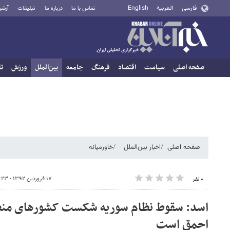
فارسی
العربية
English
تماس با ما
درباره ما
تبلیغات
آرشی
صفحه اصلی
سیاست
اقتصاد
فرهنگ
جامعه
بین‌الملل
ورزش
تا
صفحه اصلی
اخبار بین‌الملل
خاورمیانه
۱۷ فروردین ۱۳۹۲ - ۱۳:۲۳
۰ نفر
اسد: سقوط نظام سوریه شکست کشورهای منط
احمق است