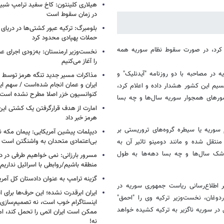
هیلاری کلینتون: کاخ سفید ترامپ شبی
در زمان سقوط است
بلومبرگ: ترکیه عبور کشتی‌ها در دریای 
حملات پهپادی محدود کرد
رد، در صورت سقوط نظام سوریه همه
نخست‌وزیر ارمنستان: به‌زودی اجرای عم
را آغاز می‌کنیم
 در مصاحبه با دو روزنامه "آیدنلیک" و
مذاکرات مسیر جدید تنگه هرمز توسط ن
ایران و عمان انجام شده‌است / سهم ایر
سیم این کشور هشدار داده و اعلام کرد،
کنوانسیون خزر اصلا مطرح نشده است
شورهای همجوار سوریه سال‌ها و چه بسا
امارت از هدف قرارگرفتن یک کشتی این
هرمز خبر داد
سوریه یا سیطره گروه‌های تروریستی بر
دیپلمات پیشین آمریکایی: پیمان مکه ن
بی‌اعتمادی متحدان به واشنگتن است
نتقل شده و مانند دومینو تاثیر آن به
شک سال‌ها و چه بسا دهه‌ها به طول
مسرور بارزانی: نمی خواهیم طرفی در د
منطقه باشیم/روابطی با اسرائیل نداریم
گزینه ترامپ به عنوان دادستان کل آمری
 اطلاع‌رسانی ریاست جمهوری سوریه در
ایران ابرقدرت نشده؛ این حرف‌ها برای 
وغان، نخست‌وزیر ترکیه وی را "احمق"
اینستاگرام خوب است، نه تصمیم‌سازی/
 در سوریه ناگزیر به ترکیه کشیده خواهد
ممکن است ایران اتمی را تحمل کند، اما
نه!