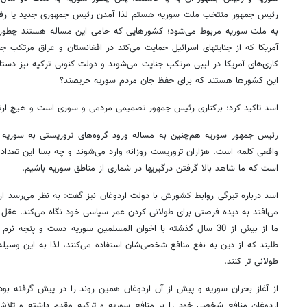
رئیس جمهور منتخب ملت سوریه هستم لذا آمدن رئیس جمهوری جدید یا رف
به ملت سوریه مربوط می‌شود؛ کشورهایی که حامی این مساله هستند چطور 
آمریکا که از جنایتهای اسرائیل حمایت می‌کند در افغانستان و عراق مرتکب جن
کاری‌های آمریکا در لیبی مرتکب جنایت می‌شوند و دولت کنونی ترکیه نیز دست
این کشورها هستند که برای حفظ جان مردم سوریه حریصند؟
اسد تاکید کرد: برکناری رئیس جمهور تصمیمی مردمی و سوری است و هیچ ارتبا
رئیس جمهور سوریه هم‌چنین به مساله ورود گروه‌های تروریستی به سوریه 
واقعی کلمه است. هزاران تروریست روزانه وارد می‌شوند و چه بسا این تعداد 
است که ما شاهد بالا گرفتن درگیریها در شماری از مناطق سوریه باشیم.
اسد درباره تیرگی روابط کشورش با دولت اردوغان نیز گفت: به نظر می‌رسد ار
می‌افتد به دیده فرصتی برای طولانی کردن عمر سیاسی خود نگاه می‌کند. عقل
ما از بیش از 30 سال گذشته با اخوان المسلمین سوریه دست و پنجه
طلبند که از دین به نفع منافع شخصی‌شان استفاده می‌کنند، لذا به این وسیله
طولانی تر کنند.
از آغاز بحران سوریه و پیش از آن اردوغان همین روند را در پیش گرفته بود
اردوغان منافع شخصی خود را بر منافع سوریه و ترکیه مقدم داشته و تلاش 