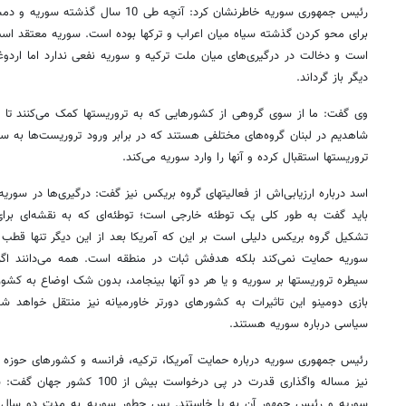
رئیس جمهوری سوریه خاطرنشان کرد: آنچه طی 
برای محو کردن گذشته سیاه میان اعراب و ترکها بوده است. سوریه معتقد ا
است و دخالت در درگیری‌های میان ملت ترکیه و سوریه نفعی ندارد اما اردوغان
دیگر باز گرداند.
وی گفت: ما از سوی گروهی از کشورهایی که به تروریستها کمک می‌کنند تا وا
شاهدیم در لبنان گروه‌های مختلفی هستند که در برابر ورود تروریست‌ها به سوری
تروریستها استقبال کرده و آنها را وارد سوریه می‌کند.
اسد درباره ارزیابی‌اش از فعالیتهای گروه بریکس نیز گفت: درگیری‌ها در سور
باید گفت به طور کلی یک توطئه خارجی است؛ توطئه‌ای که به نقشه‌ای بر
تشکیل گروه بریکس دلیلی است بر این که آمریکا بعد از این دیگر تنها قط
سوریه حمایت نمی‌کند بلکه هدفش ثبات در منطقه است. همه می‌دانند اگر 
سیطره تروریستها بر سوریه و یا هر دو آنها بینجامد، بدون شک اوضاع به کشو
بازی دومینو این تاثیرات به کشورهای دورتر خاورمیانه نیز منتقل خواهد 
سیاسی درباره سوریه هستند.
رئیس جمهوری سوریه درباره حمایت آمریکا، ترکیه، فرانسه و کشورهای حوزه
نیز مساله واگذاری قدرت در پی درخو
سوریه و رئیس جمهور آن به پا خاستند. پس چطور سوریه به مدت دو سال ا