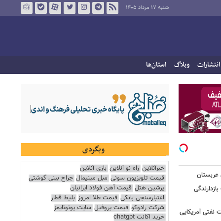
شنبه ۱۷ مرداد ۱۴۰۵
انتشارات
وبلاگ
استان‌ها
وبگردی
خبرآنلاین
راه نو آنلاین
بازی آنلاین
 عربستان
قیمت تلویزیون سونی
مبل مینیمال
جراح بینی گوشتی
پرشین هتل
قیمت آهن فولاد ایرانیان
بازدارندگی
اعتبارسنجی بانکی
قیمت طلا امروز
بلیط قطار
شرکت رادوکو
قیمت پروفیل
سایت یوتوتایمز
 نفتی آمریکایی
خرید اکانت chatgpt