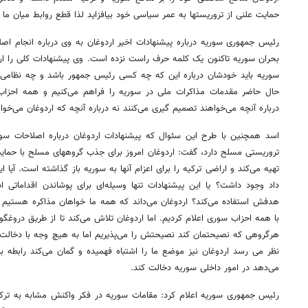
حمایت علنی از تروریستها به عمر سیاسی خود بیافزاید لذا قطع روابط میان ما
رئیس جمهوری سوریه درباره پیشنهادات اخیر اردوغان به وی درباره انجام اصلا
بحران سوریه تاکنون یک کلمه حرف راست نزده است. وی پیشنهادات کلی را ارا
سوریه باید خودشان درباره این که چه کسی رئیس جمهور باشد و چه نظامی ر
حال حاضر مقدمات مذاکرات ملی در سوریه را فراهم می‌کنیم و همه اح
درباره آنچه می‌خواهند تصمیم گیری می‌کنند نه درباره آنچه که اردوغان می‌خوا
اسد همچنین با طرح این سئوال که پیشنهادات اردوغان درباره اصلاحات سور
تروریستی مسلح دارد، گفت: اردوغان امروز برای جذب گروههای مسلح با حمایت
تهیه می‌کند و اراضی ترکیه را برای اعزام آنها به سوریه باز گذاشته است. آیا 
داد وجود داشت؟ یا این پیشنهادات تنها وسیله‌ای برای پوشاندن اقداماتی ا
هدفش استفاده می‌کند؟ اردوغان می‌داند که همه ما خواهان مذاکره هستیم و از
با همه احزاب سوری اعلام کردیم. اما اردوغان تلاش می‌کند تا از طریق دروغگو
هرگروهی که نصیحتمان کند نصیحتش را می‌پذیریم اما به هیچ وجه با دخالت د
نظر می رسد اردوغان نیز موضع ما را اشتباه فهمیده و گمان می‌کند رابطه برا
می‌دهد در امور داخلی سوریه دخالت کند.
رئیس جمهوری سوریه اعلام کرد: مقامات سوریه در فکر واکنش مشابه به ترک