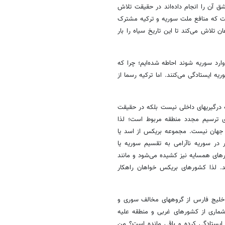
10 سال گذشته سوریه و دمشق آن را انجام داده‌اند در حقیقت تلاش
ست که منافع ملت سوریه و ترکیه مشترک
 تلاش می‌کند تا این تاریخ سیاه را بار
رد سوریه شوند احاطه شده‌ایم؛ چرا که
ه ایستادگی می‌کنند. اما ترکیه رسما از
یه درگیریهای داخلی نیست بلکه در حقیقت
ای ترسیم مجدد منطقه مربوط است؛ لذا
ب جهان نیست. مجموعه بریکس از اسد یا
در سوریه ناآرامی به تقسیم سوریه یا
رهای همسایه نیز کشیده می‌شود و مانند
شد. لذا کشورهای بریکس خواهان راهکار
 خلیج فارس از گروههای مخالف سوری و
است بیش از 100 کشور جهان گفت: شماری از کشورهای غربی و منطقه علیه
یستادگی کرده و باقی مانده است؟ من