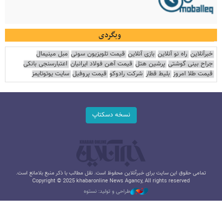
وبگردی
خبرآنلاین
راه نو آنلاین
بازی آنلاین
قیمت تلویزیون سونی
مبل مینیمال
جراح بینی گوشتی
پرشین هتل
قیمت آهن فولاد ایرانیان
اعتبارسنجی بانکی
قیمت طلا امروز
بلیط قطار
شرکت رادوکو
قیمت پروفیل
سایت یوتوتایمز
نسخه دسکتاپ
تمامی حقوق این سایت برای خبرآنلاین محفوظ است. نقل مطالب با ذکر منبع بلامانع است.
Copyright © 2025 khabaronline News Agancy, All rights reserved
طراحی و تولید: نستوه