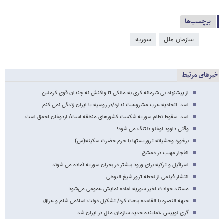
برچسب‌ها
سازمان ملل
سوریه
خبرهای مرتبط
از پیشنهاد بی شرمانه کری به مالکی تا واکنش نه چندان قوی کرملین
اسد: اتحادیه عرب مشروعیت ندارد/در روسیه یا ایران زندگی نمی کنم
اسد: سقوط نظام سوریه شکست کشورهای منطقه است/ اردوغان احمق است
وقتی داوود اوغلو دلتنگ می شود!
برخورد وحشیانه تروریستها با حرم حضرت سکینه(س)
انفجار مهیب در دمشق
اسرائیل و ترکیه برای ورود بیشتر در بحران سوریه آماده می شوند
انتشار فیلمی از لحظه ترور شیخ البوطی
مستند حوادث اخیر سوریه آماده نمایش عمومی می‌شود
جبهه النصره با القاعده بیعت کرد/ تشکیل دولت اسلامی شام و عراق
گری لوییس ،نماینده جدید سازمان ملل در ایران شد