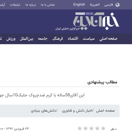
فارسی
العربية
English
تماس با ما
درباره ما
تبلیغات
آرشی
صفحه اصلی
سیاست
اقتصاد
فرهنگ
جامعه
بین‌الملل
ورزش
تا
مطالب پیشنهادی
این آقای58ساله با کرم ضدچروک جلبک10سال جوان شد(سفارش با تخفیف)
صفحه اصلی
اخبار دانش و فناوری
دانش‌های بنیادی
۲۳ فروردین ۱۳۹۲ - ۱۶:۰۰
۰ نفر