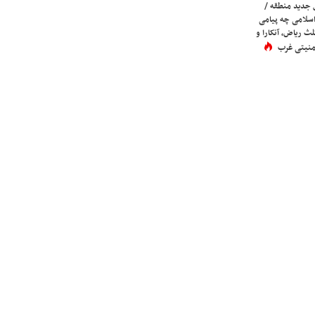
 جدید منطقه /
اسلامی چه پیامی
لث ریاض، آنکارا و
 امنیتی غرب