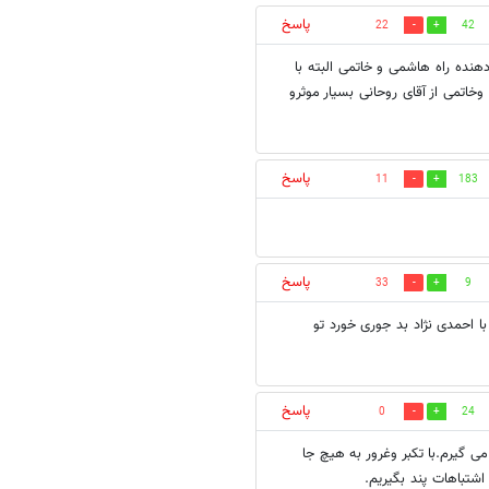
پاسخ
22
42
هنده راه هاشمی و خاتمی البته با
وخاتمی از آقای روحانی بسیار موثرو
پاسخ
11
183
پاسخ
33
9
. 8 سال پیش که در مصاف با احمدی نژاد بد جوری خورد تو
پاسخ
0
24
 گیرم.با تکبر وغرور به هیچ جا
اشتباهات پند بگیریم.