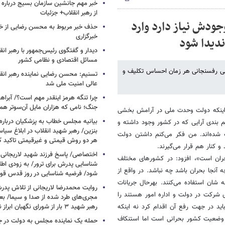
خبر مهم جانشین سازمان بسیج درباره ا
از رهبر انقلاب+ جزئیات
دش نیاز دارد وارد
حذف خبر مربوط به محسن رضایی از خ
خبرگزاری
ندیدا شود
دیدار و گفتگوی رئیس‌جمهور با رهبر انقل
مسائل اقتصادی و نظامی کشور
 رفسنجانی هر زمان احساس تکلیف و
تسنیم: محسن رضایی نماینده رهبر انق
عالی امنیت ملی شد
چرا تنگه هرمز اینقدر مهم است؟/ آبراهه
جنگ؛ نامی که هزاران مایل آن‌سوتر هم 
ن اینکه دولت وحدت ملی در آرامش بخشی
بیانیه مجلس خطاب به پزشکیان دربار
م بندی آرایی که در کشور وجود داشته و
بنزین/ رهبر شهید انقلاب در ابلاغ سیا
ه شده‌اند. من فکر می‌کنم داشتن دولت
هر دو روش قیمتی و غیرقیمتی تاکید کرد
کنار هم قرار می‌گیرند.
اختصاصی/ پاسخ فرزند شهید لاریجانی 
حران است»، افزود: در کشورهای مختلف
شناسایی پدرش برای ترور/ به زودی اطل
ه آنجا بحران باشد چه نباشد. در واقع از
شود/ فرضیه شناسایی در روز قدس ق
شان استفاده می‌کنند. بهرحال جریانات
روایت محمدرضا لاریجانی از تلاش پدر
 شرکت در دولت و اداره امور هستند را
مجری‌های طرد شده از صدا و سیما/ بعد
اید در جهت رفع آن اقدام کرد نه اینکه
رهبر شهید ۳ بار از شورای نگهبان ابراز نارضایتی کردند
 وضعیت کشور بحرانی است اما استنکاف
حمله یک نماینده مجلس به دولت در ج