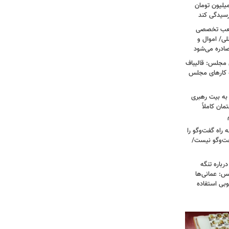
رق قرص از ۲۰۰ هزار تومان به ۳ میلیون تومان
رسیدگی کند
 شعب تخصصی
لی/ اموال و
صادره می‌شود
 مجلس: قالیباف
ه کارهای مجلس
به بیت رهبری
مان کاملاً
راه گفت‌وگو را
فت‌وگو نیست/
رباره تنگه
: عمانی‌ها
وبی استفاده