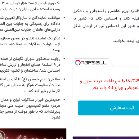
یک و
رسیده است/ حاجی بابایی: دولت باید 
دیداتوری هاشمی رفسنجانی و تشکیل
موافقت نمایندگان با سازوکار تعیین
فه کنند و احساس کنند که کشور به
دادگاه برای رسیدگی به جنایات بین المل
رو هنوز این احساس نیاز در ایشان شکل
دارایی‌های عاملان جنایات بین‌المللی م
تذکر یک نماینده تندرو در صحن مجازی
 آینده بخوانید.
از مسئولیت مذاکرات استعفا دهد تا ب
برسد
روایت سخنگوی شورای نگهبان از حمله 
در ۹ اسفند/ صدای انفجار و لرزش ساخت
احساس شد/ ساختمان را تخلیه نکردیم
صالحی: امام حسین (ع) تا آخرین لحظه 
فقط امروز با 29%تخفیف،پرداخت درب منزل و
نبست/ مقاومت هرگز به معنای نفی گ
ویض چراغ 40 وات بخر
اگر ملتی باور کند که....
جدیدترین خبر از مذاکرات ایران و عمان د
هرمز/ عضو کمیسیون امنیت ملی مجلس
ثبت سفارش
پذیرفته‌اند که به‌طور موقت از مسیر جن
نشود