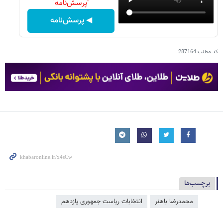
"پرسش‌نامه"
◀ پرسش‌نامه
کد مطلب
287164
برچسب‌ها
محمدرضا باهنر
انتخابات ریاست جمهوری یازدهم