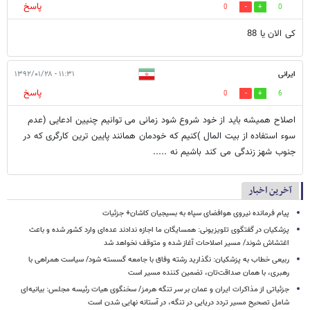
پاسخ
0
0
کی الان یا 88
ایرانی
۱۱:۳۱ - ۱۳۹۲/۰۱/۲۸
پاسخ
0
6
اصلاح همیشه باید از خود شروع شود زمانی می توانیم چنیین ادعایی (عدم
سوء استفاده از بیت المال )کنیم که خودمان همانند پایین ترین کارگری که در
جنوب شهز زندگی می کند باشیم نه .....
آخرین اخبار
پیام فرمانده نیروی هوافضای سپاه به بسیجیان کاشان+ جزئیات
پزشکیان در گفتگوی تلویزیونی: همسایگان ما اجازه ندادند عده‌ای وارد کشور شده و باعث
اغتشاش شوند/ مسیر اصلاحات آغاز شده و متوقف نخواهد شد
ربیعی خطاب به پزشکیان: نگذارید رشته وفاق با جامعه گسسته شود/ سیاست همراهی با
رهبری، با همان صداقت‌تان، تضمین کننده مسیر است
جزئیاتی از مذاکرات ایران و عمان بر سر تنگه هرمز/ سخنگوی هیات رئیسه مجلس: بیانیه‌ای
شامل تصحیح مسیر تردد دریایی در تنگه، در آستانه نهایی شدن است