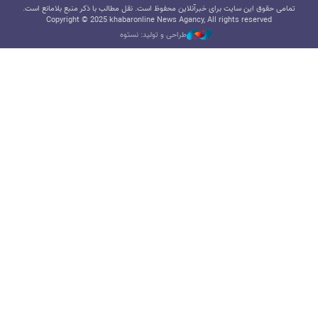
تمامی حقوق این سایت برای خبرآنلاین محفوظ است. نقل مطالب با ذکر منبع بلامانع است.
Copyright © 2025 khabaronline News Agancy, All rights reserved
طراحی و تولید: نستوه