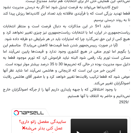
نمی‌دانم، این همایش حتی اگر برای انتخابات هم نباشد ممدوح نیست
.
·
تنوع کاندیداها می‌تواند به فرصت تبدیل شود اما اگر به درستی مدیریت نشود
قطعا تهدید بزرگی است که با فرآیندی عاقلانه باید تعداد این کاندیداها ریزش پیدا کند
تا به روند درستی برسیم
.
·
شاید 1+5 در این مذاکرات به دنبال فرصت است و منتظر انتخابات
ریاست‌جمهوری در ایران، اما با انتخابات ریاست‌جمهوری نیز چیزی تغییر نخواهد کرد و
هیچ کس از این حق نمی‌گذرد چرا که امتیازات باید در هر شرایطی دو طرفه داده شود
.
·
{آیا در صورت رییس‌جمهور شدن شما قیمت‌ها کاهش می‌یابد؟} متاسفم این
را بگویم اما تورم منفی در هیچ کشوری وجود ندارد و قیمت‌ها پایین نمی‌آیند اما
ممکن است تورم یک رقمی شود البته نباید فراموش کرد که تورم موجود قطعا به
دلیل سوء مدیریت بوده در حالی که تحریم‌ها 30 تا 35 درصد بیشتر موثر نبوده است
.
·
آخرین خبر من این است که لاریجانی و هاشمی نمی‌آیند اما شاید نظر آنها
عوض شود که قطعا ترکیب رقابت‌ها تغییر خواهد کرد و با حضور آقای هاشمی رقابت
اصولگرایان تغییر می‌کند
.
·
با وجود اختلافاتی که با جبهه پایداری داریم آنها را از جرگه اصولگرایان خارج
نمی‌دانیم و حاضر به ائتلاف با آنها هستیم
.
/2929
ساییدگی مفصل زانو داری؟
عمل کنی بدتر می‌شه❌