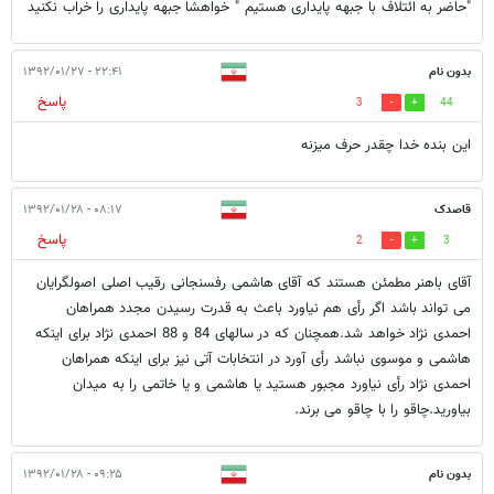
"حاضر به ائتلاف با جبهه پایداری هستیم " خواهشا جبهه پایداری را خراب نکنید
بدون نام
۲۲:۴۱ - ۱۳۹۲/۰۱/۲۷
پاسخ
3
44
این بنده خدا چقدر حرف میزنه
قاصدک
۰۸:۱۷ - ۱۳۹۲/۰۱/۲۸
پاسخ
2
3
آقای باهنر مطمئن هستند که آقای هاشمی رفسنجانی رقیب اصلی اصولگرایان
می تواند باشد اگر رأی هم نیاورد باعث به قدرت رسیدن مجدد همراهان
احمدی نژاد خواهد شد.همچنان که در سالهای 84 و 88 احمدی نژاد برای اینکه
هاشمی و موسوی نباشد رأی آورد در انتخابات آتی نیز برای اینکه همراهان
احمدی نژاد رأی نیاورد مجبور هستید یا هاشمی و یا خاتمی را به میدان
بیاورید.چاقو را با چاقو می برند.
بدون نام
۰۹:۲۵ - ۱۳۹۲/۰۱/۲۸