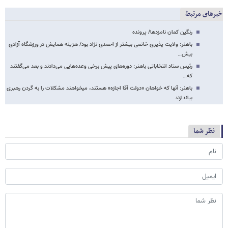
خبرهای مرتبط
رنگین کمان نامزدها/ پرونده
باهنر: ولایت پذیری خاتمی بیشتر از احمدی نژاد بود/ هزینه همایش در ورزشگاه آزادی
بیش…
رئیس ستاد انتخاباتی باهنر: دوره‌های پیش برخی وعده‌هایی می‌دادند و بعد می‌گفتند
که…
باهنر: آنها که خواهان «دولت آقا اجازه» هستند، می​خواهند مشکلات را به گردن رهبری
بیاندازند
نظر شما