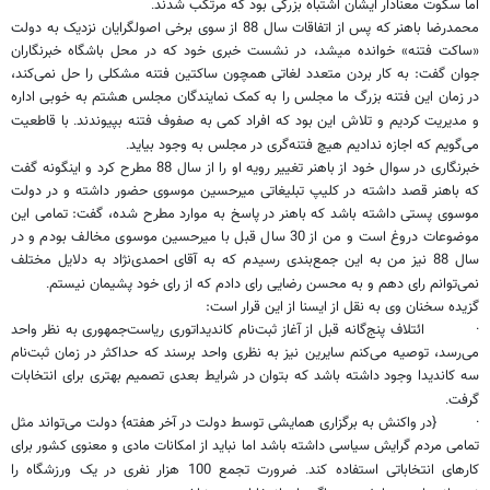
اما سکوت معنادار ایشان اشتباه بزرگی بود که مرتکب شدند
.
محمدرضا باهنر که پس از اتفاقات سال 88 از سوی برخی اصولگرایان نزدیک به دولت
«ساکت فتنه» خوانده می​شد، در نشست خبری خود که در محل باشگاه خبرنگاران
جوان گفت: به کار بردن متعدد لغاتی همچون ساکتین فتنه مشکلی را حل نمی‌کند،
در زمان این فتنه بزرگ ما مجلس را به کمک نمایندگان مجلس هشتم به خوبی اداره
و مدیریت کردیم و تلاش این بود که افراد کمی به صفوف فتنه بپیوندند
با قاطعیت
.
می‌گویم که اجازه ندادیم هیچ فتنه‌گری در مجلس به وجود بیاید
.
خبرنگاری در سوال خود از باهنر تغییر رویه او را از سال 88 مطرح کرد و اینگونه گفت
که باهنر قصد داشته در کلیپ تبلیغاتی میرحسین موسوی حضور داشته و در دولت
موسوی پستی داشته باشد که باهنر در پاسخ به موارد مطرح شده، گفت: تمامی این
موضوعات دروغ است و من از 30 سال قبل با میرحسین موسوی مخالف بودم و در
سال 88 نیز من به این جمع‌بندی رسیدم که به آقای احمدی‌نژاد به دلایل مختلف
نمی‌توانم رای دهم و به محسن رضایی رای دادم که از رای خود پشیمان نیستم
.
گزیده سخنان وی به نقل از ایسنا از این قرار است:
·
ائتلاف پنج‌گانه قبل از آغاز ثبت‌نام کاندیداتوری ریاست‌جمهوری به نظر واحد
می‌رسد، توصیه می‌کنم سایرین نیز به نظری واحد برسند که حداکثر در زمان ثبت‌نام
سه کاندیدا وجود داشته باشد که بتوان در شرایط بعدی تصمیم بهتری برای انتخابات
گرفت
.
·
{در واکنش به برگزاری همایشی توسط دولت در آخر هفته} دولت می‌تواند مثل
تمامی مردم گرایش سیاسی داشته باشد اما نباید از امکانات مادی و معنوی کشور برای
کارهای انتخاباتی استفاده کند
ضرورت تجمع 100 هزار نفری در یک ورزشگاه را
.