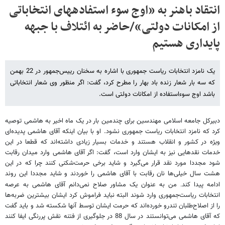
انتقاد باهنر به «اوج سوء استفاده​های انتخاباتی
از امکانات دولتی»/حاضر به ائتلاف با جبهه
پایداری هستیم
یک نامزد انتخابات ریاست جمهوری با اشاره به سخنان رییس‌جمهور در 22 بهمن
که سه بار شعار زنده باد بهار را مطرح کرد، گفت: اگر منظور وی شعار انتخاباتی
باشد اوج سوءاستفاده از امکانات دولتی است.
دبیرکل جامعه اسلامی مهندسین برای چندمین بار در یک ماه اخیر به هاشمی توصیه
کرد که نامزد انتخابات ریاست جمهوری نشود. او با بیان اینکه آقای هاشمی پدیده‌ای
ویژه در کشور و انقلاب هستند و خدمات بسیار زیادی داشته‌اند که قطعا در این
خدمات نقدهایی نیز به ایشان وارد است، گفت: اگر آقای هاشمی وارد میدان رقابت
شود مجددا مورد نقد قرار می‌گیرد و شاید برخی حرمت‌شکنی کنند چرا که در این
هشت سال خیلی‌ها نان رقابت با آقای هاشمی را خوردند و شاید مجددا این روند
ادامه پیدا کند
من به عنوان یک مشاور صلاح نمی‌دانم آقای هاشمی به عرصه
.
انتخابات ریاست‌جمهوری وارد شوند البته نباید فراموش کرد ایشان بیشترین ضربه‌ها
را از اصلاح‌طلبان تندرو خورده‌اند که حرمت ایشان توسط آنها شکسته شد و باید گفت
که آقای هاشمی می‌توانستند در سال 88 در جلوگیری از فتنه نقش پررنگی ایفا کنند