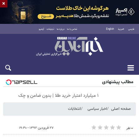
×
فارسی
العربية
English
تماس با ما
درباره ما
تبلیغات
آرشیو
پنجشنبه ۱۵ مرداد ۱۴۰۵
مطالب پیشنهادی
۱ میلیارد اعتبار خرید طلا | بدون ضامن و چک
صفحه اصلی
اخبار سیاسی
انتخابات
۲۷ فروردین ۱۳۹۲ - ۱۹:۳۰
۰ نفر