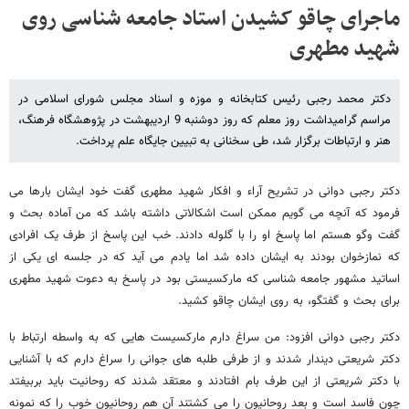
ماجرای چاقو کشیدن استاد جامعه شناسی روی
شهید مطهری
دکتر محمد رجبی رئیس کتابخانه و موزه و اسناد مجلس شورای اسلامی در
مراسم گرامیداشت روز معلم که روز دوشنبه 9 اردیبهشت در پژوهشگاه فرهنگ،
هنر و ارتباطات برگزار شد، طی سخنانی به تبیین جایگاه علم پرداخت.
دکتر رجبی دوانی در تشریح آراء و افکار شهید مطهری گفت خود ایشان بارها می
فرمود که آنچه می گویم ممکن است اشکالاتی داشته باشد که من آماده بحث و
گفت وگو هستم اما پاسخ او را با گلوله دادند. خب این پاسخ از طرف یک افرادی
که نمازخوان بودند به ایشان داده شد اما یادم می آید که در جلسه ای یکی از
اساتید مشهور جامعه شناسی که مارکسیستی بود در پاسخ به دعوت شهید مطهری
برای بحث و گفتگو، به روی ایشان چاقو کشید.
دکتر رجبی دوانی افزود: من سراغ دارم مارکسیست هایی که به واسطه ارتباط با
دکتر شریعتی دیندار شدند و از طرفی طلبه های جوانی را سراغ دارم که با آشنایی
با دکتر شریعتی از این طرف بام افتادند و معتقد شدند که روحانیت باید بربیفتد
چون فاسد است و بعد روحانیون را می کشتند آن هم روحانیون خوب را که نمونه