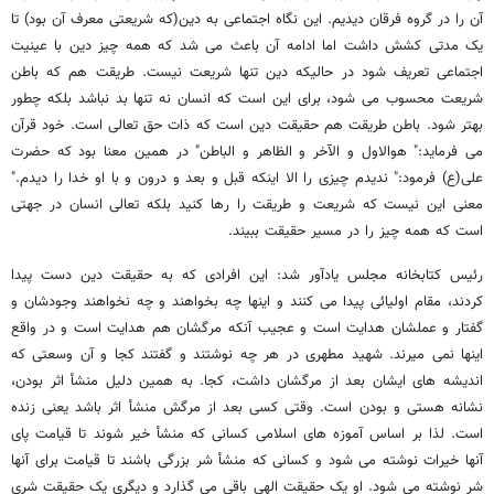
آن را در گروه فرقان دیدیم. این نگاه اجتماعی به دین(که شریعتی معرف آن بود) تا
یک مدتی کشش داشت اما ادامه آن باعث می شد که همه چیز دین با عینیت
اجتماعی تعریف شود در حالیکه دین تنها شریعت نیست. طریقت هم که باطن
شریعت محسوب می شود، برای این است که انسان نه تنها بد نباشد بلکه چطور
بهتر شود. باطن طریقت هم حقیقت دین است که ذات حق تعالی است. خود قرآن
می فرماید:" هوالاول و الآخر و الظاهر و الباطن" در همین معنا بود که حضرت
علی(ع) فرمود:" ندیدم چیزی را الا اینکه قبل و بعد و درون و با او خدا را دیدم."
معنی این نیست که شریعت و طریقت را رها کنید بلکه تعالی انسان در جهتی
است که همه چیز را در مسیر حقیقت ببیند.
رئیس کتابخانه مجلس یادآور شد: این افرادی که به حقیقت دین دست پیدا
کردند، مقام اولیائی پیدا می کنند و اینها چه بخواهند و چه نخواهند وجودشان و
گفتار و عملشان هدایت است و عجیب آنکه مرگشان هم هدایت است و در واقع
اینها نمی میرند. شهید مطهری در هر چه نوشتند و گفتند کجا و آن وسعتی که
اندیشه های ایشان بعد از مرگشان داشت، کجا. به همین دلیل منشأ اثر بودن،
نشانه هستی و بودن است. وقتی کسی بعد از مرگش منشأ اثر باشد یعنی زنده
است. لذا بر اساس آموزه های اسلامی کسانی که منشأ خیر شوند تا قیامت پای
آنها خیرات نوشته می شود و کسانی که منشأ شر بزرگی باشند تا قیامت برای آنها
شر نوشته می شود. او یک حقیقت الهی باقی می گذارد و دیگری یک حقیقت شری