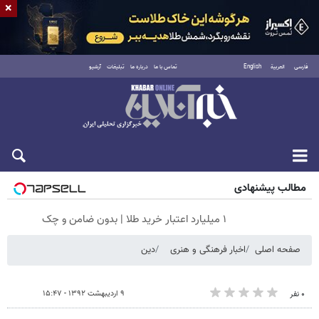
×
فارسی
العربية
English
تماس با ما
درباره ما
تبلیغات
آرشیو
پنجشنبه ۱۵ مرداد ۱۴۰۵
مطالب پیشنهادی
۱ میلیارد اعتبار خرید طلا | بدون ضامن و چک
صفحه اصلی
اخبار فرهنگی و هنری
دین
۹ اردیبهشت ۱۳۹۲ - ۱۵:۴۷
۰ نفر