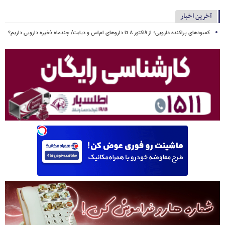
آخرین اخبار
کمبودهای پراکنده دارویی؛ از فاکتور ۸ تا داروهای ام‌اس و دیابت/ چندماه ذخیره دارویی داریم؟