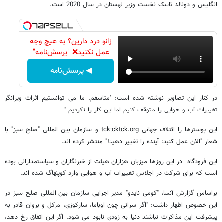
انگلیس و دونالد تاسک نخست وزیر لهستان در سال 2020 است.
زانو درد دارین؟ به هیچ وجه
عمل نکنید❌ "پرسش‌نامه"
◀ پرسش‌نامه
در کنار این تصاویر نوشته شده است: "متاسفم. ما می توانستیم اثرات ویرانگر
تغییرات آب و هوایی را متوقف کنیم اما این کار را نکردیم."
این پوسترها را ائتلاف جهانی tcktcktck.org و سازمان بین المللی "صلح سبز" با
شعار "الان عمل کنید: آینده را تغییر دهید!" منتشر کرده اند.
این فرودگاه در این روزها میزبان هزاران هیئت از خبرنگاران و سیاستمدارانی بوده
است که برای شرکت در اجلاس تغییرات آب و هوایی وارد کوپنهاگ شده اند.
براساس گزارش آنسا، "کومی نایدو" مدیر اجرایی سازمان بین المللی صلح سبز در
این خصوص اظهار داشت: "اگر سرانی چون اوباما، سارکوزی، مرکل و بروان قادر به
پیشرفت این مذاکرات نباشند دنیا به زودی نابود می شود. اگر این اتفاق رخ دهد،