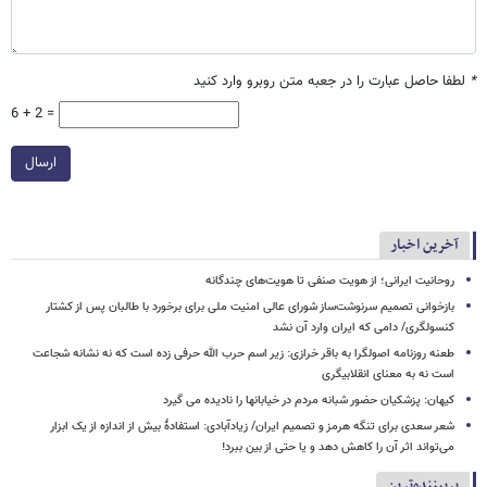
*
لطفا حاصل عبارت را در جعبه متن روبرو وارد کنید
6 + 2 =
ارسال
آخرین اخبار
روحانیت ایرانی؛ از هویت صنفی تا هویت‌های چندگانه
بازخوانی تصمیم سرنوشت‌ساز شورای عالی امنیت ملی برای برخورد با طالبان پس از کشتار
کنسولگری/ دامی که ایران وارد آن نشد
طعنه روزنامه اصولگرا به باقر خرازی: زیر اسم حرب الله حرفی زده است که نه نشانه شجاعت
است نه به معنای انقلابیگری
کیهان: پزشکیان حضور شبانه مردم در خیابانها را نادیده می گیرد
شعر سعدی برای تنگه هرمز و تصمیم ایران/ زیادآبادی: استفادهٔ بیش از اندازه از یک ابزار
می‌تواند اثر آن را کاهش دهد و یا حتی از بین ببرد!
پربیننده‌ترین