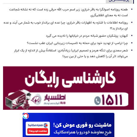
طعنه روزنامه اصولگرا به باقر خرازی: زیر اسم حرب الله حرفی زده است که نه نشانه شجاعت
است نه به معنای انقلابیگری
روزنامه اطلاعات با اشاره به اظهارات باقر خرازی: چرا عده ای برانداز خوب به شمار می آیند و عده
ای برانداز بد؟!
کیهان: پزشکیان حضور شبانه مردم در خیابانها را نادیده می گیرد
چرا ترامپ از تهدید خود برای حمله به تاسیسات زیربنایی ایران عقب نشست؟
شعر سعدی برای تنگه هرمز و تصمیم ایران/ زیادآبادی: استفادهٔ بیش از اندازه از یک ابزار
می‌تواند اثر آن را کاهش دهد و یا حتی از بین ببرد!