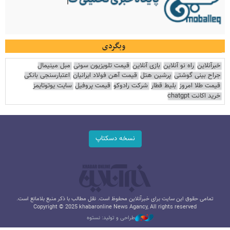
وبگردی
خبرآنلاین
راه نو آنلاین
بازی آنلاین
قیمت تلویزیون سونی
مبل مینیمال
جراح بینی گوشتی
پرشین هتل
قیمت آهن فولاد ایرانیان
اعتبارسنجی بانکی
قیمت طلا امروز
بلیط قطار
شرکت رادوکو
قیمت پروفیل
سایت یوتوتایمز
خرید اکانت chatgpt
نسخه دسکتاپ
تمامی حقوق این سایت برای خبرآنلاین محفوظ است. نقل مطالب با ذکر منبع بلامانع است.
Copyright © 2025 khabaronline News Agancy, All rights reserved
طراحی و تولید: نستوه