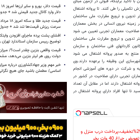
 تاکید براینکه، قبولی در آزمون مبنای
 تکمیلی را طی کنند. تا پروانه اشتغال
دلار وارد کانال جدید قیمتی شد + جدو
تر تدوین و ترویج مقرارت ملی ساختمان
زمینه نیروی انسانی در بخش معماران
سرعت ریزش قیمت‌ها تند شد + جدول
لی صلاحیت معماران تجربی تعیین می شود
افشای پشت پرده ماجرای افزودن وایت
ر تدوین و ترویج مقرارت ملی ساختمان
توضیح رییس سازمان استاندارد تهران را
نون کاردانهای فنی ساختمان و سازمان
قیمت واقعی بنزین چقدر است؟/ میزان ی
منتج به صدور پروانه اشتغال می شود
دولت روی هر لیتر بنزین می‌دهد، م
سازی این وظیفه را برعهده دارند.وی
خبر مهم وزیر جهادکشاورزی درباره میزان
ه و شرکت در دوره های آموزشی انجام
اساسی/ مطمئن باشید جای هیچ نگران
عماران تجربی دارای صلاحیت در کشور در
ن در حالی است که 120 هزار مهندس پروانه اشتغال دارند اما در مقابل آن تعداد
 تا تنها افراد دارای پروانه اشتغال در
فقط امروز با 29%تخفیف،پرداخت درب منزل و
ویض چراغ 40 وات بخر