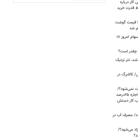
کار درباره
ط قدرت خرید
ن شد، اما قیمت گوشت
ام شد
صعود بورس به قله جدید/تحلیل بازار سهام امروز ۱۸
شد، تتر نزدیک
/ کالابرگ در
رعایت نمی‌شود؟/
مالک می‌گوید تورم ۶۰درصد است، چرا اجاره ۲۵درصد
، بازار حساب کار دستش
د/ مصرف آب در
اد می‌شود؟/
د؟