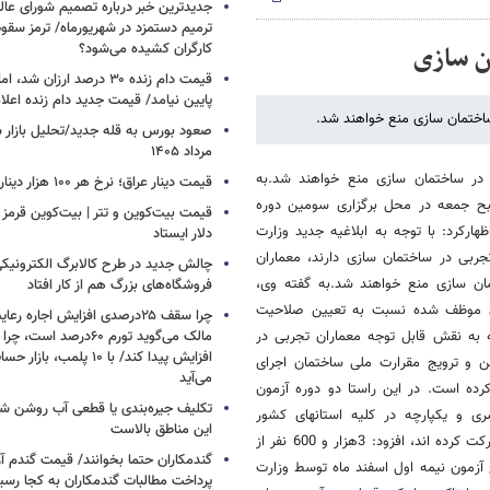
جدیدترین خبر درباره تصمیم شورای عالی 
ترمیم دستمزد در شهریورماه/ ترمز سقو
ان سازی
کارگران کشیده می‌شود؟
قیمت دام زنده ۳۰ درصد ارزا
پایین نیامد/ قیمت جدید دام زنده اعل
 ساختمان سازی منع خواهند شد.
مرداد ۱۴۰۵
ی در ساختمان سازی منع خواهند شد.به
قیمت دینار عراق؛ نرخ هر ۱۰۰ هزار دینار چقدر است؟
صبح جمعه در محل برگزاری سومین دوره
قیمت بیت‌کوین و تتر | بیت‌کوین قرمز 
ارکرد: با توجه به ابلاغیه جدید وزارت
دلار ایستاد
ربی در ساختمان سازی دارند، معماران
چالش جدید در طرح کالابرگ الکترونیکی
مان سازی منع خواهند شد.به گفته وی،
فروشگاه‌های بزرگ هم از کار افتاد
زی موظف شده نسبت به تعیین صلاحیت
چرا سقف ۲۵درصدی افزایش اجاره 
جه به نقش قابل توجه معماران تجربی در
افزایش پیدا کند/ با ۱۰ پلمب
ن و ترویج مقرارت ملی ساختمان اجرای
می‌آید
رده است. در این راستا دو دوره آزمون
تکلیف جیره‌بندی یا قطعی آب روشن ش
ی و یکپارچه در کلیه استانهای کشور
این مناطق بالاست
هستیم.موذن با اعلام اینکه، 8 هزار و 500 نفر در این آزمون در کل کشور شرکت کرده اند، افزود: 3هزار و 600 نفر از
گندمکاران حتما بخوانند/ قیمت گندم آز
 آزمون نیمه اول اسفند ماه توسط وزارت
پرداخت مطالبات گندمکاران به کجا رسی