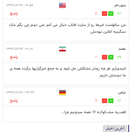
بدون نام
۲۰:۵۶ - ۱۳۹۲/۰۲/۲۸
پاسخ
2
67
من سالهاست خبرها رو از سایت افتاب دنبال می کنم نمی دونم چی بگم شک
سنگینیه انلاین نبودنش
محمد
۲۱:۰۸ - ۱۳۹۲/۰۲/۲۸
پاسخ
1
69
امیدورارم هر چه زودتر مشکلش حل شود و به جمع خبرگزاریها برگردد همه ی
ما دوستش داریم
عباس
۲۳:۲۲ - ۱۳۹۲/۰۲/۲۸
پاسخ
3
37
قضــــیه مشـــکوکـــه !!! همه میدونیم چرا...
آخرین اخبار