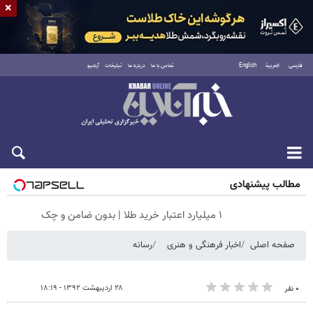
×
فارسی
العربية
English
تماس با ما
درباره ما
تبلیغات
آرشیو
جمعه ۱۶ مرداد ۱۴۰۵
مطالب پیشنهادی
۱ میلیارد اعتبار خرید طلا | بدون ضامن و چک
صفحه اصلی
اخبار فرهنگی و هنری
رسانه
۲۸ اردیبهشت ۱۳۹۲ - ۱۸:۱۹
۰ نفر