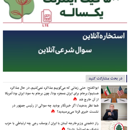
در بحث مشارکت کنید
ابوالفتح: حتی زمانی که می‌گوییم مذاکره نمی‌کنیم، در حال مذاکره
هستیم/ برجام برای ایران معجزه بود/ چون برجام به سود ایران بود آمریکا
از آن خارج شد
شما نظر بدهید/ اگر خبرنگار بودید چه سوالی از رئیس جمهور در
نشست خبری فردا می‌پرسیدید؟
راز دشمنی وزیرخارجه لبنان با ایران / یوسف رجی چه ارتباطی با حزب
نزدیک به اسرائیل دارد؟