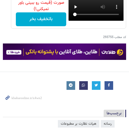
صورت (قیمت رو ببینی باور
نمیکنی!)
باتخفیف بخر
کد مطلب
293755
برچسب‌ها
رسانه
هیات نظارت بر مطبوعات