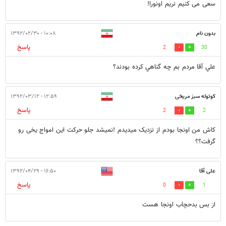
سعی می کنیم نریم اونورا!
بدون نام
۱۰:۰۸ - ۱۳۹۲/۰۲/۳۰
پاسخ
2
30
علي آقا مردم بم چه گناهي كرده بودند؟
کوتوله سبز مریخی
۱۲:۵۹ - ۱۳۹۲/۰۳/۱۲
پاسخ
2
2
کاش من اونجا بودم از نزدیک میدیدم !نمیشد جلو حرکت این امواج یخی رو
گرفت؟؟
علی آقا
۱۶:۵۰ - ۱۳۹۲/۰۴/۲۹
پاسخ
0
1
از بس بدحچاب اونجا هست