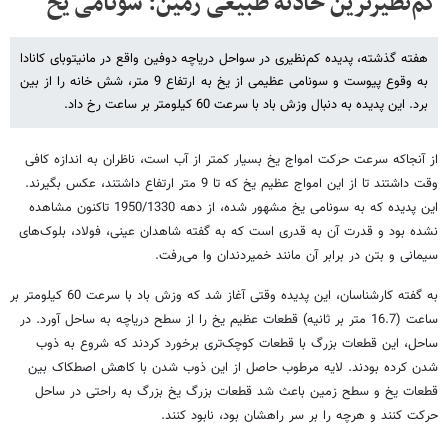
کم‌نظیرترین حادثه طبیعی زمین: سونامی یخ
هفته گذشته، پدیده کم‌نظیری در سواحل دریاچه دوفین واقع در مانیتوبای کانادا
به وقوع پیوست و سونامی عظیمی از یخ به ارتفاع 9 متر، شش خانه را از بین
برد. این پدیده به دنبال وزش باد با سرعت 60 کیلومتر بر ساعت رخ داد.
از آن‏جاکه سرعت حرکت امواج یخ بسیار کمتر از آب است، ناظران به اندازه کافی
وقت داشتند تا از این امواج عظیم یخ که تا 9 متر ارتفاع داشتند، عکس بگیرند.
این پدیده که به سونامی یخ مشهور شده، از دهه 1950/1330 تاکنون مشاهده
نشده بود و قدرت آن به قدری است که به گفته شاهدان عینی، فولاد، بلوک‌های
سیمانی و بتن در برابر آن مانند خمیردندان وا می‌رفت.
به گفته کارشناسان، این پدیده وقتی آغاز شد که وزش باد با سرعت 60 کیلومتر بر
ساعت (16.7 متر بر ثانیه) قطعات عظیم یخ را از سطح دریاچه به ساحل آورد. در
ساحل، این قطعات بزرگ با قطعات کوچک‌تری برخورد کردند که شروع به ذوب
شدن کرده بودند. لایه مرطوب حاصل از این ذوب شدن با کاهش اصطکاک بین
قطعات یخ و سطح زمین باعث شد قطعات بزرگ یخ بزرگ به راحتی در ساحل
حرکت کنند و هرچه را بر سر راهشان بود، نابود کنند.