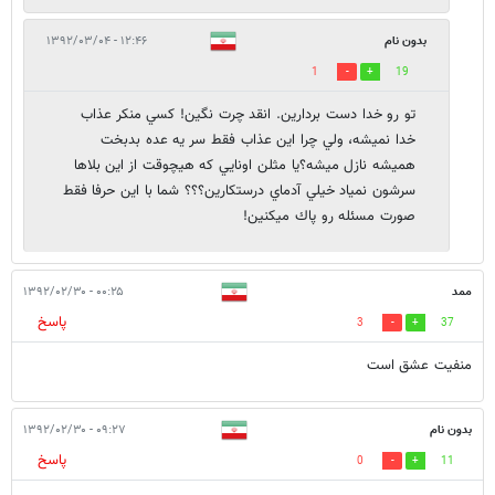
بدون نام
۱۲:۴۶ - ۱۳۹۲/۰۳/۰۴
1
19
تو رو خدا دست بردارين. انقد چرت نگين! كسي منكر عذاب
خدا نميشه، ولي چرا اين عذاب فقط سر يه عده بدبخت
هميشه نازل ميشه؟يا مثلن اونايي كه هيچوقت از اين بلاها
سرشون نمياد خيلي آدماي درستكارين؟؟؟ شما با اين حرفا فقط
صورت مسئله رو پاك ميكنين!
ممد
۰۰:۲۵ - ۱۳۹۲/۰۲/۳۰
پاسخ
3
37
منفیت عشق است
بدون نام
۰۹:۲۷ - ۱۳۹۲/۰۲/۳۰
پاسخ
0
11