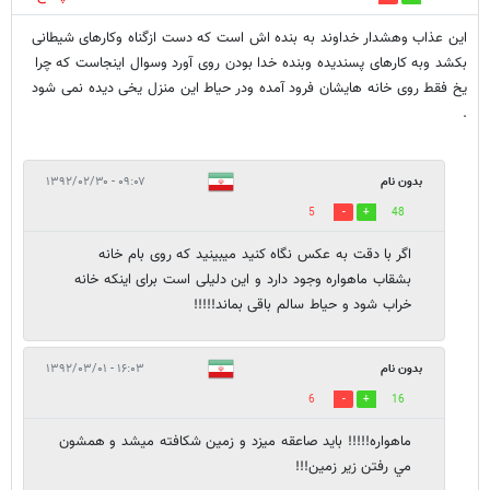
این عذاب وهشدار خداوند به بنده اش است که دست ازگناه وکارهای شیطانی
بکشد وبه کارهای پسندیده وبنده خدا بودن روی آورد وسوال اینجاست که چرا
یخ فقط روی خانه هایشان فرود آمده ودر حیاط این منزل یخی دیده نمی شود
.
بدون نام
۰۹:۰۷ - ۱۳۹۲/۰۲/۳۰
5
48
اگر با دقت به عکس نگاه کنید میبینید که روی بام خانه
بشقاب ماهواره وجود دارد و این دلیلی است برای اینکه خانه
خراب شود و حیاط سالم باقی بماند!!!!!
بدون نام
۱۶:۰۳ - ۱۳۹۲/۰۳/۰۱
6
16
ماهواره!!!!! بايد صاعقه ميزد و زمين شكافته ميشد و همشون
مي رفتن زير زمين!!!