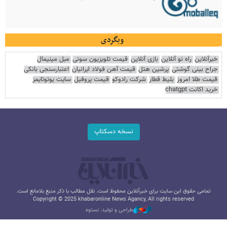
وبگردی
خبرآنلاین
راه نو آنلاین
بازی آنلاین
قیمت تلویزیون سونی
مبل مینیمال
جراح بینی گوشتی
پرشین هتل
قیمت آهن فولاد ایرانیان
اعتبارسنجی بانکی
قیمت طلا امروز
بلیط قطار
شرکت رادوکو
قیمت پروفیل
سایت یوتوتایمز
خرید اکانت chatgpt
نسخه دسکتاپ
تمامی حقوق این سایت برای خبرآنلاین محفوظ است. نقل مطالب با ذکر منبع بلامانع است.
Copyright © 2025 khabaronline News Agancy, All rights reserved
طراحی و تولید: نستوه