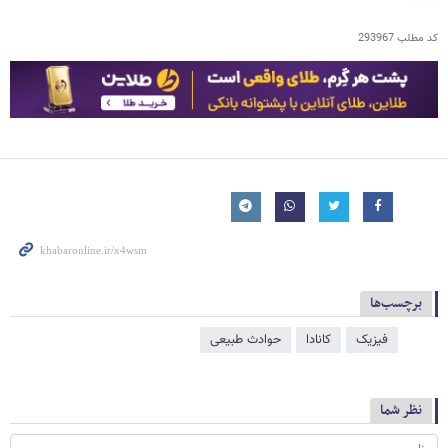
کد مطلب
293967
برچسب‌ها
فیزیک
کانادا
حوادث طبیعی
نظر شما