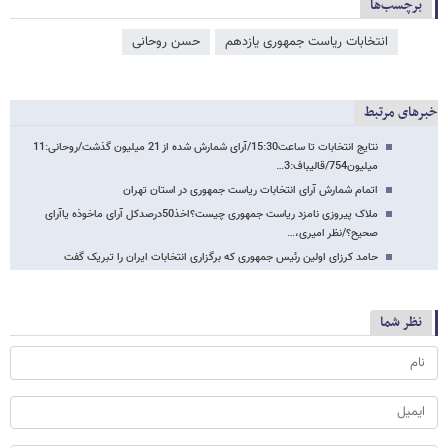
برچسب‌ها
انتخابات ریاست جمهوری یازدهم
حسن روحانی
خبرهای مرتبط
نتایج انتخابات تا ساعت15:30/آرای شمارش شده از 21 میلیون گذشت/روحانی:11
میلیون754/قالیباف:3…
اتمام شمارش آرای انتخابات ریاست جمهوری در استان تهران
ملاک پیروزی نامزد ریاست جمهوری چیست؟اخذ50درصدکل آرای ماخوذه یاآرای
صحیح؟/نظر امیری​،…
حامد کرزای اولین رئیس جمهوری که برگزاری انتخابات ایران را تبریک گفت
نظر شما