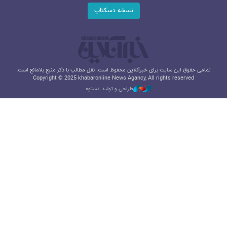
نسخه دسکتاپ
تمامی حقوق این سایت برای خبرآنلاین محفوظ است. نقل مطالب با ذکر منبع بلامانع است.
Copyright © 2025 khabaronline News Agancy, All rights reserved
طراحی و تولید: نستوه