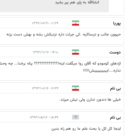
انشاالله به پای هم پیر بشید
پوریا
۱۱:۲۹ - ۱۳۹۲/۰۶/۲۱
حیوون جالب و ترسناکیه .کی جرئت داره نزدیکش بشه و بهش دست بزنه
دوست
۱۴:۱۰ - ۱۳۹۲/۱۱/۱۷
اژدهای کومودو که آقای روا میگفت اینه!؟؟؟؟؟؟؟؟؟؟؟؟؟ پناه برخدا... چه وحشت
نداره....ایییییییییش!!!!!
بی نام
۱۶:۲۴ - ۱۳۹۳/۰۱/۱۶
خیلی ها دندون ندارن ولی نیش میزند.
بی نام
۱۵:۴۹ - ۱۳۹۳/۰۵/۱۷
اینجا کل کل یا بحث علم ما رو هم راه بدین