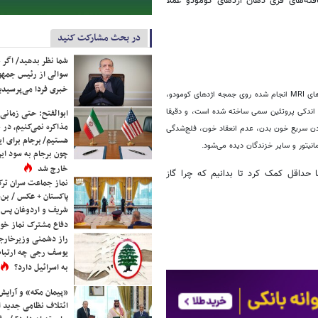
یافته‌های فری دهان اژدهای کومودو عملا
در بحث مشارکت کنید
شما نظر بدهید/ اگر خ
سوالی از رئیس جمه
خبری فردا می‌پرسیدی
نتیجه مطالعات فری معلوم کرد که اژدهای کومودو جانوری «زهردار» به شمار می‌رود. اسکن‌های MRI انجام شده روی جمجه اژدهای کومودو،
د اندکی پروتئین سمی ساخته شده است، و دقیقا
ابوالفتح: حتی زمانی 
مذاکره نمی‌کنیم، در 
دادن سریع خون بدن، عدم انعقاد خون، فلج‌شدگی
هستیم/ برجام برای ای
نیتور و سایر خزندگان دیده می‌شود.
چون برجام به سود ایرا
خارج شد
حداقل کمک کرد تا بدانیم که چرا گاز
نماز جماعت سران ترک
پاکستان + عکس / بن‌س
شریف و اردوغان پس ا
دفاع مشترک نماز خوا
راز دشمنی وزیرخارجه 
یوسف رجی چه ارتباط
به اسرائیل دارد؟
«پیمان مکه» و آرایش
ائتلاف نظامی جدید 