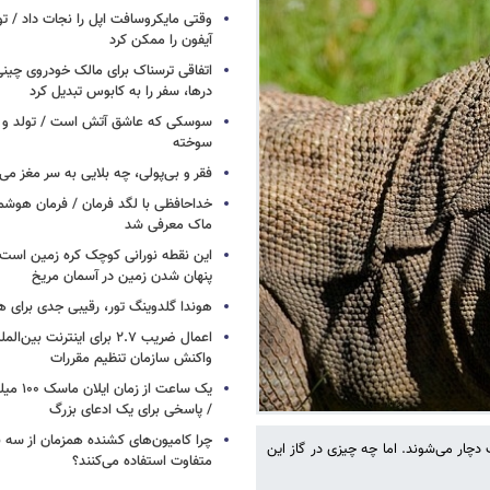
وقتی مایکروسافت اپل را نجات داد / 
آیفون را ممکن کرد
اتفاقی ترسناک برای مالک خودروی چین
درها، سفر را به کابوس تبدیل کرد
سوسکی که عاشق آتش است / تولد و ز
سوخته
فقر و بی‌پولی، چه بلایی به سر مغز می‌آ
خداحافظی با لگد فرمان / فرمان هوشم
ماک معرفی شد
این نقطه نورانی کوچک کره زمین است 
پنهان شدن زمین در آسمان مریخ
هوندا گلدوینگ تور، رقیبی جدی برای ه
اعمال ضریب ۲.۷ برای اینترنت 
واکنش سازمان تنظیم مقررات
یک ساعت از
/ پاسخی برای یک ادعای بزرگ
چرا کامیون‌های کشنده همزمان از سه 
دچار می‌شوند. اما چه چیزی در گاز این
متفاوت استفاده می‌کنند؟