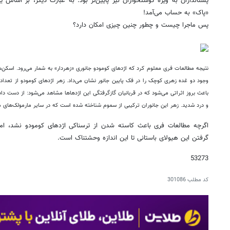
پستانداران به ویژه گوشتخواران نیز پایین‌تر بود. به عبارت دیگر، بر اساس 
«پاک» به حساب می‌آمد!
پس ماجرا چیست و چطور چنین چیزی امکان دارد؟
وجود دو غده زهری کوچک را در فک پایین جانور نشان می‌داد. زهر اژدهای کومودو از تعدا
باعث بروز اثراتی می‌شود که در قربانیان گازگرفتگی این اژدهاها مشاهد می‌شود: از دست 
و درد شدید. زهر این جانوران ترکیبی از سموم شناخته شده است که در سایر مارمولک‌های ما
اگرچه مطالعات فری باعث کاسته شدن از ترسناکی اژدهای کومودو نشد، اما 
گرفتن این هیولای باستانی تا این اندازه وحشتناک است.
53273
کد مطلب
301086