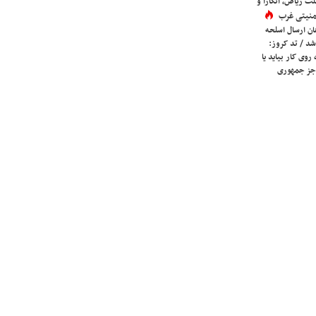
لث ریاض، آنکارا و
 امنیتی غرب
ان ارسال اسلحه
شد / تد کروز:
روی کار بیاید یا
جز جمهوری