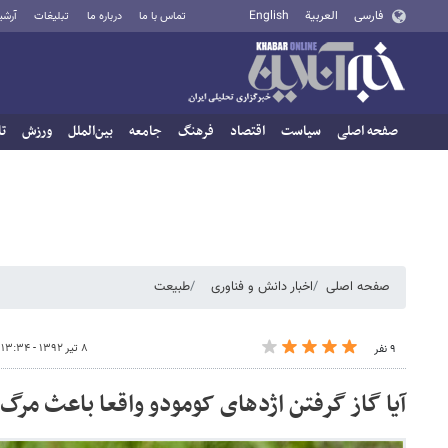
فارسی
العربية
English
تماس با ما
درباره ما
تبلیغات
آرشی
صفحه اصلی
سیاست
اقتصاد
فرهنگ
جامعه
بین‌الملل
ورزش
تا
صفحه اصلی
اخبار دانش و فناوری
طبیعت
۸ تیر ۱۳۹۲ - ۱۳:۳۴
۹ نفر
آیا گاز گرفتن اژدهای کومودو واقعا باعث مرگ