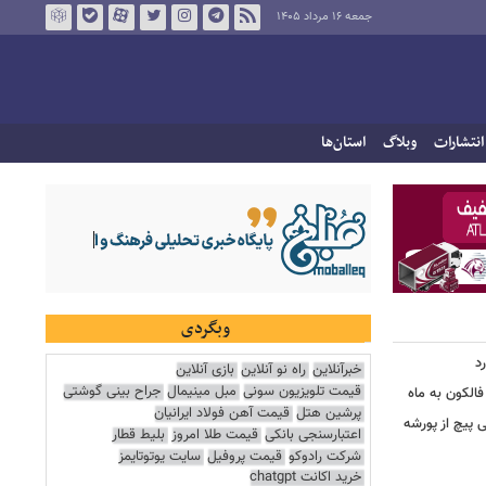
جمعه ۱۶ مرداد ۱۴۰۵
انتشارات
وبلاگ
استان‌ها
وبگردی
د
خبرآنلاین
راه نو آنلاین
بازی آنلاین
قیمت تلویزیون سونی
مبل مینیمال
جراح بینی گوشتی
الکون به ماه
پرشین هتل
قیمت آهن فولاد ایرانیان
 وقتی پیچ از پورشه
اعتبارسنجی بانکی
قیمت طلا امروز
بلیط قطار
شرکت رادوکو
قیمت پروفیل
سایت یوتوتایمز
خرید اکانت chatgpt