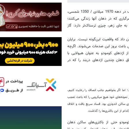
بر اساس مطالعات مشاهداتی انجام شده توسط والتر آفنبرگ در دهه 1970 میلادی / 1350 شمسی،
باری که در دهان آنها زندگی می‌کنند؛
ه جای زهر، چیزی ترسناک‌تر دارد: گاز
20 / 1388 انجام شد نشان داد که واقعیت این‌گونه نیست. برایان
یی باعث بروز این صدمات می‌شوند. اگرچه
ز اژدهای کومودو به عنوان هیولایی با
زاق دهان چندین اژدهای دربند را که در
؛ اما اگر بخواهیم جانب انصاف را رعایت کنیم،
 نمونه‌های خود هیچ میکروبی را که باعث تعجب
ای ساکن اندونزی بود. فساد سریع بافت و اتلاف
ام از این باکتری‌ها را گذاشت.
کومودو حتی از باکتری‌های ساکن دهان