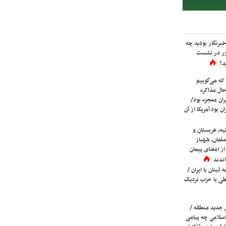
برنگار بودید چه
ور در نشست
د؟
که می‌گوییم
حال مذاکره
ران معجزه بود/
ن بود آمریکا از آن
یه، عربستان و
لمان، شهباز
ز امضای پیمان
ندند
لبنان با ایران /
ی با حزب نزدیک
 جدید منطقه /
اسلامی چه پیامی