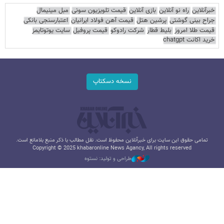
خبرآنلاین
راه نو آنلاین
بازی آنلاین
قیمت تلویزیون سونی
مبل مینیمال
جراح بینی گوشتی
پرشین هتل
قیمت آهن فولاد ایرانیان
اعتبارسنجی بانکی
قیمت طلا امروز
بلیط قطار
شرکت رادوکو
قیمت پروفیل
سایت یوتوتایمز
خرید اکانت chatgpt
نسخه دسکتاپ
تمامی حقوق این سایت برای خبرآنلاین محفوظ است. نقل مطالب با ذکر منبع بلامانع است.
Copyright © 2025 khabaronline News Agancy, All rights reserved
طراحی و تولید: نستوه