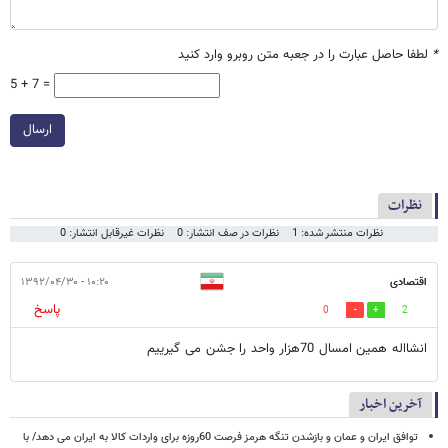
*
لطفا حاصل عبارت را در جعبه متن روبرو وارد کنید
5 + 7 =
ارسال
نظرات
نظرات منتشر شده: 1
نظرات در صف انتشار: 0
نظرات غیرقابل انتشار: 0
اقتصادی
۱۰:۲۰ - ۱۳۹۲/۰۴/۳۰
پاسخ
0
2
انشااله همین امسال 70هزار واحد را جشن می گیرییم
آخرین اخبار
توافق ایران و عمان و بازشدن تنگه هرمز فرصت 60روزه برای واردات کالا به ایران می دهد/ با