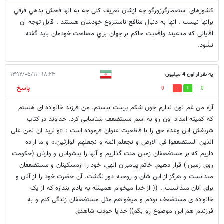
كشورهاي استعمارگرزورگو چه ازشان تعريف كني جه به انها فحش بدهي فرقي
برانها نيست . انها به دنبال منافع نامشروع خودشان هستند . قابل توجه ان
اقاياني كه مدعيند واقعيت حاكم بر جهان براي مصلحت خودمان بايد گفته
نشود.
یه نفر از اون 4 میلیون
۱۸:۲۳ - ۱۳۹۲/۰۵/۱۱
پاسخ
0
0
آره من غم نون ندارم چون شکم پرست نیستم. من فرزند خانواده ای هستم
که کمیته امداد اون رو به اسم مستضعف شناسایی کرد. خداوند در كتاب
شريفش اين وعده حق را با قاطعيت عنوان فرموده است : «و نريد ان نمن على
الذين الستضعفوا فى الارض و نجعلم ائمة و نجعلهم الوارثين.» و ما اراده
داريم كه بر مستضعفان زمين منت گذاريم و آنها را پيشوايان و وارثان (حكومت
روى زمين ) قرار دهيم. خاتم پيامبران الهى، خود را ازمسكينان و مستضعفان
مى‏دانست و هرگز از اين شأن و روحيه دور نگشت. آن حضرت خود را از آنان و
براى آنان مى‏دانست . (( از خدا میخوام همیشه به یادم بندازه که از یک
خانواده ی مستضعف بودم و میخواهم مثل مستضعفان زندگی کنم و به
فرزندم هم این موضوع رو بگم)) خدایا خودت شاهدی