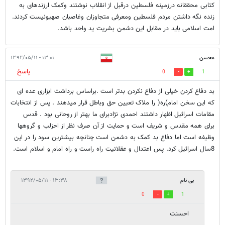
کتابی محققانه درزمینه فلسطین درقبل از انقلاب نوشتند وکمک ارزندهای به
زنده نگه داشتن مردم فلسطین ومعرفی متجاوزان وغاصبان صهیونیست کردند.
امت اسلامی باید در مقابل این دشمن بشریت ید واحد باشد.
محسن
۱۳:۰۱ - ۱۳۹۲/۰۵/۱۱
پاسخ
0
1
بد دفاع کردن خیلی از دفاع نکردن بدتر است .براساس برداشت ابزاری عده ای
که این سخن امام)ره( را ملاک تعیین حق وباطل قرار میدهند . پس از انتخابات
مقامات اسرائیل اظهار داشتند احمدی نژادبرای ما بهتر از روحانی بود . قدس
برای همه مقدس و شریف است و حمایت از آن صرف نظر از احزلب و گروهها
وظیفه است اما دفاع بد کمک به دشمن است چنانچه بیشترین سود را در این
8سال اسرائیل کرد. پس اعتدال و عقلانیت راه راست و راه امام و اسلام است.
بی نام
۱۳:۳۸ - ۱۳۹۲/۰۵/۱۱
0
1
احسنت