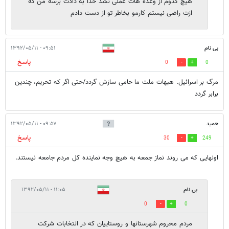
هیچ کدوم از وعده هات عملی نشد خدا به دادت برسه من که
ازت راضی نیستم کارمو بخاطر تو از دست دادم
بی نام
۰۹:۵۱ - ۱۳۹۲/۰۵/۱۱
پاسخ
0
0
مرگ بر اسرائیل. هیهات ملت ما حامی سازش گردد/حتی اگر که تحریم، چندین
برابر گردد
حمید
۰۹:۵۷ - ۱۳۹۲/۰۵/۱۱
پاسخ
30
249
اونهایی که می روند نماز جمعه به هیچ وجه نماینده کل مردم جامعه نیستند.
بی نام
۱۱:۰۵ - ۱۳۹۲/۰۵/۱۱
0
0
مردم محروم شهرستانها و روستاييان كه در انتخابات شركت