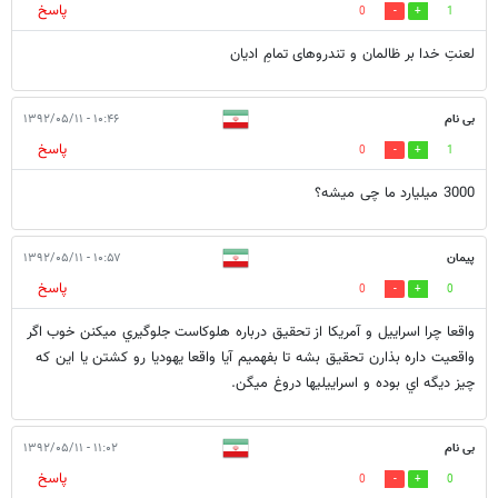
پاسخ
0
1
لعنتِ خدا بر ظالمان و تندروهای تمامِ ادیان
بی نام
۱۰:۴۶ - ۱۳۹۲/۰۵/۱۱
پاسخ
0
1
3000 میلیارد ما چی میشه؟
پيمان
۱۰:۵۷ - ۱۳۹۲/۰۵/۱۱
پاسخ
0
0
واقعا چرا اسراييل و آمريكا از تحقيق درباره هلوكاست جلوگيري ميكنن خوب اگر
واقعيت داره بذارن تحقيق بشه تا بفهميم آيا واقعا يهوديا رو كشتن يا اين كه
چيز ديگه اي بوده و اسراييليها دروغ ميگن.
بی نام
۱۱:۰۲ - ۱۳۹۲/۰۵/۱۱
پاسخ
0
0