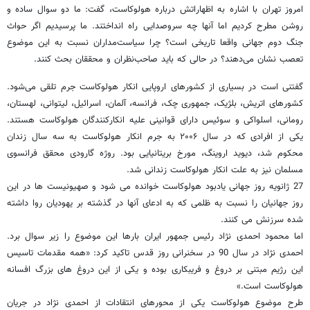
امروز تهران با اشاره به اظهاراتش درباره هولوکاست، گفت: ما دو سوال ساده و
روشن مطرح کردیم اما آنها چه سروصدایی راه انداختند. ما پرسیدیم اگر حواث
جنگ دوم جهانی واقعا تاریخی است؟ چرا سیاست‌مداران نسبت به این موضوع
تعصب نشان می‌دهند؟ در حالی که باید صاحب‌نظران و محققان بحث کنند.
گفتنی است در بسیاری از کشورهای اروپایی انکار هولوکاست جرم تلقی می‌شود.
کشورهای اتریش، بلژیک، جمهوری چک، فرانسه، آلمان، اسرائیل، لیتوانی، لهستان،
رومانی، اسلواکی و سوئیس دارای قوانینی علیه انکارکنندگان هولوکاست هستند.
یکی از افرادی که در سال ۲۰۰۶ به جرم انکار هولوکاست به سه سال زندان
محکوم شد، دیوید اروینگ، مورخ بریتانیایی بود. روژه گارودی محقق فرانسوی
مسلمان نیز به علت انکار هولوکاست زندانی شد.
27 ژانویه روز جهانی یادبود هولوکاست خوانده می شود و صهیونیست ها در این
روز جهانیان را نسبت به ظلمی که به ادعای آنها در گذشته بر یهودیان روا داشته
شده سرزنش می کنند.
اما محمود احمدی نژاد رئیس جمهور ایران بارها این موضوع را زیر سوال برد.
احمدی نژاد در سال 90 در سخنرانی روز قدس تاکید کرد: «همه مقدمات تاسیس
این رژیم مبتنی بر دروغ و فریبکاری بوده و یکی از این دروغ های بزرگ افسانه
هولوکاست است.»
طرح موضوع هولوکاست یکی از محورهای انتقادات از احمدی نژاد در جریان