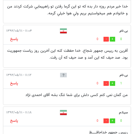
خدا خير مردم روزه دار بده كه تو اين گرما رفتن تو راهپيمايي شركت كردند من
و خانوادم هم ميخواستيم بريم ولي هوا خيلي گرمه.
بی نام
۱۱:۰۴ - ۱۳۹۲/۰۵/۱۱
پاسخ
0
0
آفرين به رييس جمهور شجاع. خدا حفظت كنه اين آخرين روز رياست جمهوريت
بود. صد حيف كه اين آمد و صد حيف كه آن رفت.
بی نام
۱۱:۱۲ - ۱۳۹۲/۰۵/۱۱
پاسخ
0
1
من گمان نمی کنم کسی دلش برای شما تنگ بشه آقای احمدی نژاد
سینا.م
۱۱:۱۸ - ۱۳۹۲/۰۵/۱۱
پاسخ
0
0
رییس جمهور خداحافـــــــظ