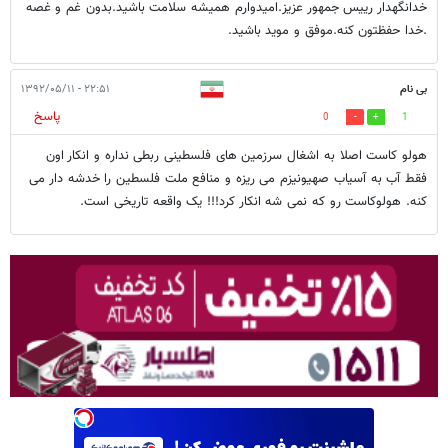
خدانگهدار رییس جمهور عزیز.امیدوارم همیشه سلامت باشید.بدون غم و غصه
.خدا حفظتون کنه.موفق و موید باشید.
بی نام
۲۲:۵۱ - ۱۳۹۲/۰۵/۱۱
پاسخ
0
1
هولو کاست اصلا به اشغال سرزمین های فلسطینی ربطی نداره و انکار اون
فقط آب به آسیاب صهیونیزم می ریزه و منافع ملت فلسطین را خدشه دار می
کنه. هولوکاست رو که نمی شه انکار کرد!!! یک واقعه تاریخی است.