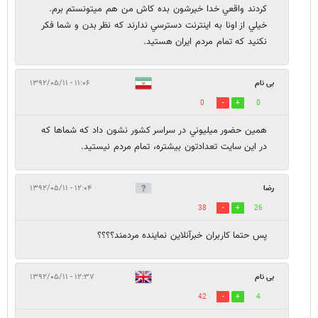
كردند واقعي خدا خيرشون بده كاش من هم ميتونستم برم.
خيلي از اونا به اينترنت دسترسي ندارند كه نظر بدن و شما فكر
نكنيد كه تمام مردم ايران هستيد.
بی نام
۱۱:۰۶ - ۱۳۹۲/۰۵/۱۱
0
0
همين حضور ميليوني در سراسر كشور نشون داد كه شماها كه
در اين سايت تعدادتون بيشتره، تمام مردم نيستيد.
رضا
۱۲:۰۴ - ۱۳۹۲/۰۵/۱۱
38
26
پس حتما كاربران خبرآنلاين نماينده مردمند؟؟؟؟
بی نام
۱۲:۳۷ - ۱۳۹۲/۰۵/۱۱
42
4