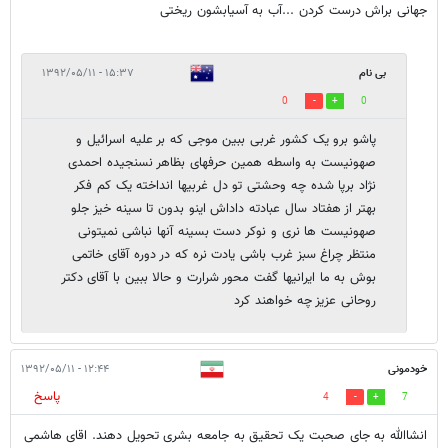
جهانی براش درست کردن ...آب به آسیابشون ریختی
بی نام
۱۵:۳۷ - ۱۳۹۲/۰۵/۱۱
0
0
پاشو برو یک کشور غربی ببین موجی که بر علیه اسرائیل و
صهونیست به واسطه همین حرفهای بظاهر نسنجیده احمدی
نژاد برپا شده چه وحشتی تو دل غربیها انداخته یک کم فکر
بهتر از هفتاد سال عبادته داداش اینو بدون تا سینه خیز جلو
صهونیست ها نری و نوکر دست بسینه آنها نباشی نمیتونی
منتظر چراغ سبز غرب باشی یادت نره که در دوره آقای خاتمی
بوش به ما ایرانیها گفت محور شرارت و حالا ببین با آقای دکتر
روحانی عزیز چه خواهند کرد
خودمونی
۱۲:۴۴ - ۱۳۹۲/۰۵/۱۱
پاسخ
4
7
انشاالله به جای صحبت یک تحقیق به جامعه بشری تحویل دهند. اقای هاشمی