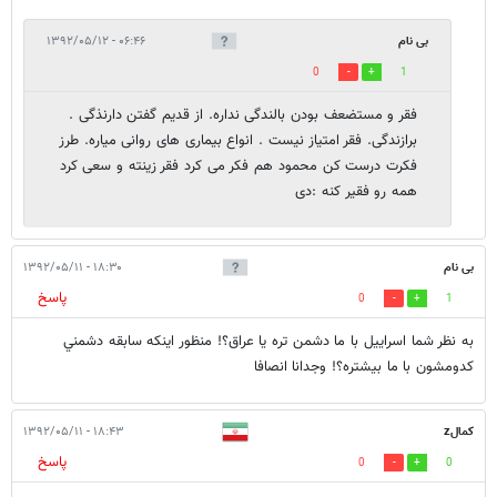
بی نام
۰۶:۴۶ - ۱۳۹۲/۰۵/۱۲
0
1
فقر و مستضعف بودن بالندگی نداره. از قدیم گفتن دارنذگی .
برازندگی. فقر امتیاز نیست . انواع بیماری های روانی میاره. طرز
فکرت درست کن محمود هم فکر می کرد فقر زینته و سعی کرد
همه رو فقیر کنه :دی
بی نام
۱۸:۳۰ - ۱۳۹۲/۰۵/۱۱
پاسخ
0
1
به نظر شما اسراييل با ما دشمن تره يا عراق؟! منظور اينكه سابقه دشمني
كدومشون با ما بيشتره؟! وجدانا انصافا
کمالz
۱۸:۴۳ - ۱۳۹۲/۰۵/۱۱
پاسخ
0
0