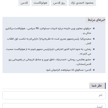
محمود احمدی ‌نژاد
روز قدس
هولوکاست
قدس
خبرهای مرتبط
حرفهای معاون وزیر خارجه درباره ادبیات مسئولان، 90 سیاسی ، هولوکاست،برکناری
متکی و…
سعیدی‌کیا: رئیس‌جمهور مجری است نه نظریه‌پرداز/ دارایی‌ام به تناسب اول انقلاب
کمتر…
رضایی: به نحوه اداره کشور اعتراض دارم/رئیس جمهور شوم نه از هولوکاست صحبت
می کنم نه…
حضور هاشمی، روحانی، احمدی​نژاد، ناطق نوری و صادق لاریجانی در راهپیمایی روز
قدس/سخنان…
قدس؛ مساله​ای که می​خواهند فراموش شود
نظر شما