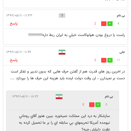
بی نام
۱۱:۳۳ - ۱۳۹۲/۰۵/۱۱
پاسخ
2
4
راست يا دروغ بودن هولوكاست خيلي به ايران ربط داره!!!!!!!!!!!!
علی
۱۱:۴۶ - ۱۳۹۲/۰۵/۱۱
پاسخ
2
11
در اخرین روز های قدرت هم از گفتن حرف هایی که بدون تدبیر و تفکر است
دست بر نمیدارن ، ان وقت دولت اینده باید هزینه این حرف ها را بپردازد ....
بی نام
۱۸:۲۲ - ۱۳۹۲/۰۵/۱۱
0
0
سازشكار به درد اين مملكت نميخوره. ببين هنوز آقاي روحاني
نيومده آمريكا تحريمهاي بي سابقه اي را بر ما تحميل كرده به
نظرت دليلش چيه؟