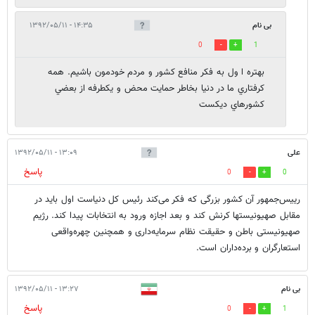
بی نام
۱۴:۳۵ - ۱۳۹۲/۰۵/۱۱
0
1
بهتره ا ول به فكر منافع كشور و مردم خودمون باشيم. همه
كرفتاري ما در دنيا بخاطر حمايت محض و يكطرفه از بعضي
كشورهاي ديكست
علی
۱۳:۰۹ - ۱۳۹۲/۰۵/۱۱
پاسخ
0
0
رییس‌جمهور آن کشور بزرگی که فکر می‌کند رئیس کل دنیاست اول باید در
مقابل صهیونیستها کرنش کند و بعد اجازه ورود به انتخابات پیدا کند. رژیم
صهیونیستی باطن و حقیقت نظام سرمایه‌داری و همچنین چهره‌واقعی
استعارگران و برده‌داران است.
بی نام
۱۳:۲۷ - ۱۳۹۲/۰۵/۱۱
پاسخ
0
1