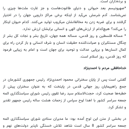
و برده‌داران است.
*صهیونیسم بعد حیوانی و دنیای طاغوت‌هاست و جز غارت ملت‌ها چیزی را
نمی‌شناسد. آدم شرمش می‌آید از اینکه برخی مراکز دارویی جهان را در اختیار
گرفتند و برای ضربه زدن به مخالفانشان میکروب تولید می‌کنند. کدام حیوان اینکار
را می‌کند؟ هیچ‌کدام از ارزش‌های الهی و انسانی برایشان ارزش ندارد.
* مساله فلسطین و روز قدس، مساله همه جهان، تاریخ بشر و نجات کل بشر از
چنگال مستکبران و صیانت‌کننده حقیقت انسان و شرف انسانی و باز کردن راه برای
کمال انسان‌ها و برپایی عدالت و توحید برای جهان است و امام به زیبایی فرمود
که روز قدس، روز اسلام است.
خداحافظی مردم با احمدی​نژاد
گفتنی است پس از پایان سخنرانی محمود احمدی‌نژاد رئیس جمهوری کشورمان در
جمع راهپیمایان روز جهانی قدس در پایتخت که به عنوان سخنران پیش از
خطبه‌ها صحبت کرد، حجت‌الاسلام سید رضا تقوی رئیس شورای سیاستگذاری ائمه
جمعه سراسر کشور با اهدا لوح سپاس از زحمات هشت ساله رئیس جمهور تقدیر
و تشکر کرد.
در بخشی از متن این لوح آمده بود: ما مدیران ستادی شورای سیاستگذاری ائمه
جمعه سراسر کشور 8 سال است شاهد تلاش خستگی ناپذیر دولت‌های نهم و