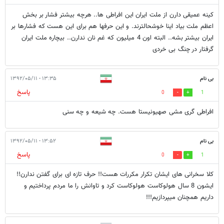
کینه عمیقی دارن از ملت ایران این افراطی ها.. هرچه بیشتر فشار بر بخش
اعظم ملت بیاد اینا خوشحالترند. و این حرفها هم برای این هست که فشارها بر
ایران بیشتر بشه.. البته اون 4 میلیون که غم نان ندارن.. بیچاره ملت ایران
گرفتار در چنگ بی خردی
بی نام
۱۳:۳۵ - ۱۳۹۲/۰۵/۱۱
پاسخ
0
1
افراطی گری مشی صهیونیستا هست. چه شیعه و چه سنی
بی نام
۱۳:۵۲ - ۱۳۹۲/۰۵/۱۱
پاسخ
0
1
کلا سخرانی های ایشان تکرار مکررات هست!! حرف تازه ای برای گفتن ندارن!!
ایشون 8 سال هولوکاست هولوکاست کرد و تاوانش را ما مردم پرداختیم و
داریم همچنان میپردازیم!!!