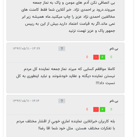
بی انصافی نکن آدم های مومن و پاک به نماز جمعه
میروند.درود بر احمدی نژاد. خبر آنلاین شما فقط کامنت های
مخالفین احمدی نژاد عزیز را چاپ میکنید.ماه همیشه زیر ابر
نمی ماند.اگر به قیامت اعتماد دارید.بیش از این به رییس
جمهور پاک و عزیز تهمت نزنید
بی نام
۱۳:۲۶ - ۱۳۹۲/۰۵/۱۱
0
0
کاملا موافقم کسایی که میرند نماز جمعه نماینده کل مردم
نیستن نماینده دیگته و عقاید خودشونند و نباید اینطوری به کل
نسبت داد!!!
بی نام
۱۴:۱۴ - ۱۳۹۲/۰۵/۱۱
0
0
بله كاربران خبرانلاين نماينده اماري خوبي از اقشار مختلف مردم
با تفكرات مختلف هستن. مثل خود شما اقا رضا!