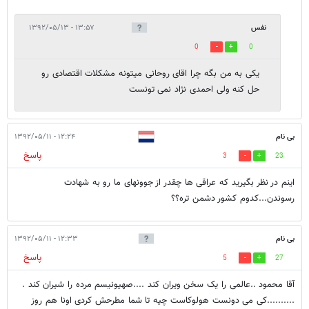
نفس
۱۳:۵۷ - ۱۳۹۲/۰۵/۱۳
0
0
یکی به من بگه چرا اقای روحانی میتونه مشکلات اقتصادی رو
حل کنه ولی احمدی نژاد نمی تونست
بی نام
۱۲:۲۴ - ۱۳۹۲/۰۵/۱۱
پاسخ
3
23
اینم در نظر بگیرید که عراقی ها چقدر از جوونهای ما رو به شهادت
رسوندن...کدوم کشور دشمن تره؟؟
بی نام
۱۲:۳۳ - ۱۳۹۲/۰۵/۱۱
پاسخ
5
27
آقا محمود ..عالمی را یک سخن ویران کند ....صهیونیسم مرده را شیران کند .
..........کی می دونست هولوکاست چیه تا شما مطرحش کردی اونا هم روز