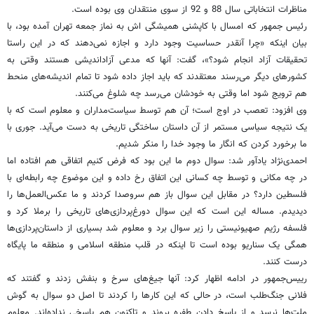
مناظرات انتخاباتی سال 88 و 92 از سوی منتقدان وی بوده است.
رئیس جمهور که امسال با کاپشنی همیشگی اش به نماز جمعه تهران آمده بود، با
بیان اینکه «چرا آنقدر حساسیت وجود دارد و اجازه نمی‌دهند که در این راستا
تحقیقات آزاد انجام شود؟»، گفت: آنها که مدعی آزاداندیشی هستند وقتی به
کشورهای دیگر می‌رسند معتقدند که باید اجاز داده شود تا تمام اندیشه‌های منحط
هم ترویج شود اما وقتی به خودشان می‌رسد چه شلوغ می‌کنند.
وی افزود: تعصب در اوج است؛ آن هم توسط سیاست‌مداران و معلوم است که با
یک نتیجه سیاسی مستمر از آن داستان ساختگی تاریخی به دست می‌آید. جوری با
ما برخورد کردن که انگار ما وجود خدا را منکر شدیم.
احمدی‌نژاد یادآور شد: سوال دوم ما این بود که فرض کنیم اتفاقی هم افتاده اما
در چه مکانی و توسط چه کسانی این اتفاق رخ داده و این موضوع چه رابطه‌ای با
فلسطین دارد؟ در مقابل این سوال باز هم سروصدا کردند و ما عکس‌العمل‌ها را
دیدیدم. مساله این است که این سوال دورغ‌پردازی‌های تاریخی را برملا کرد و
فلسفه رژیم صهیونیستی را زیر سوال برد و معلوم شد بسیاری از داستان‌پردازی‌ها
همگی یک سناریو بوده است تا اینکه در قلب منطقه اسلامی و منطقه ما پایگاه
درست کنند.
رییس‌جمهور در ادامه اظهار کرد: آنها جیغ‌های سرخ و بنفش زدند و گفتند که
فلانی جنگ‌طلب است، در حالی که این‌ کارها را کردند تا اصل دو سوال به گوش
ملت‌ها نرسد و از پاسخ دادن طفره بروند و تاکنون هم پاسخی نداده‌اند. معلوم