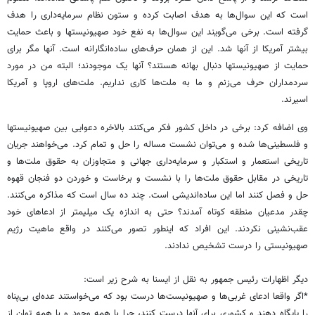
است که این سوال‌ها به هدف اصابت کرده و ستون نظام سرمایه‌داری را هدف
گرفته است. برخی می‌گویند این سوال‌ها به نفع خود صهیونیستها و باعث حمایت
بیشتر آمریکا از آنها شد. این از همان حرف‌های ساده‌انگارانه است. آنها مگر برای
حمایت از صهیونیستها دنبال بهانه هستند؟ آنها یک موجودند؛ البته من در مورد
سردمداران حرف می‌زنم و ما به ملت‌ها کاری نداریم. ملت‌های اروپا و آمریکا
اسیرند.
وی اضافه کرد: برخی در داخل کشور فکر می‌کنند بالاخره دعوایی بین صهیونیست​ها
و فلسطینی‌ها شده و می‌توان نشست مساله را حل و تمام کرد. می‌خواهند جریان
تاریخی استعمار و استکبار و سرمایه‌داری جهانی و متجاوزان به حقوق ملت‌ها و
تاریخی در مقابل حقوق ملت‌ها را با نشست و برخاست و خوردن دو فنجان قهوه
حل و فصل کنند اما این ساده‌اندیشی است. چند ده سال است که مذاکره می‌کنند.
چقدر مدعیان منطقه کوتاه آمدند؟ حتی به اندازه یک میلیمتر از ادعاهای خود
عقب‌نشینی نکردند. این افراد که اینطور تصور می‌کنند در واقع ماهیت رژیم
صهیونیستی را درست تشخیص ندادند.
دیگر اظهارات رئیس جمهور به نقل از ایسنا به شرح زیر است:
*اگر واقعا ادعای غربی‌ها و صهیونیست‌ها درست بود که می‌خواستند عده‌ای بی‌پناه
را پایگاه دهند و کشوری برای آنها درست کنند، چرا با همه وجود و با همه توان از