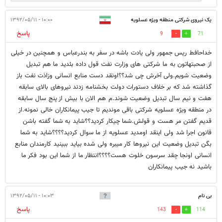
یک نیروی شرکتی منطقه ویژه عسلویه
۱۰:۰۰ - ۱۳۹۲/۰۵/۱۱
پاسخ
9
71
خداحافط ریس جمهور ولی یادت باشه در سفر به بندرعباس و همچنین در خیلی
از صحبتهاتون به ما شرکتی های وزارت نفت قول داده بئدید ما هم تبدیل
وضعیت شویم.ولی آخرش چی شد؟؟اونقد دست منابع انسانی وزاذت نفت باز
گذاشته شد که بر خلاف دستورات دولت بخشنامه زدند نیروهای بالای سابقه
هفت و نیم سال تبدیل وضعیت شوند.م هم الان با بیش از پنج سال سابقه
در منطقه ویژه عسلویه شرکتی باقی موندیم تا جیب پیمانکاران خالی نمونه.از
قدیم گفتن مر هست و قولش.شما چیکار کردید؟؟شاید به شما گفته باشن
قانون اجرا شد ولی اینقد اومدید عسلویه از ما سوال کردید؟؟؟؟شاید به شما
بگن تبدیل وضعیت این نیروها کار میبره ولی شده بیاید ببینید کارمندان منابع
انسانی اونجا چقد سرسون خلوت هست؟؟؟؟انتظار ما از شما این بود فکر ما
باشید نه جیب پیمانکاران
بی نام
۱۰:۰۳ - ۱۳۹۲/۰۵/۱۱
پاسخ
143
114