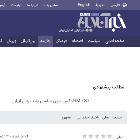
فارسی
العربية
English
تماس با ما
درباره ما
تبلیغات
آرشی
صفحه اصلی
سیاست
اقتصاد
فرهنگ
جامعه
بین‌الملل
ورزش
تا
مطالب پیشنهادی
IM LS7 لوکس ترین شاسی بلند برقی ایران
صفحه اصلی
اخبار اجتماعی
شهری
۲۶ آذر ۱۳۸۸ - ۰۵:۲۳
۰ نفر