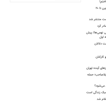
اختم!
محدودیت تردد در آزادراه تهران کرج قزوین تا ۲۰
ست منتشر شد
در کرد
تحصیلی نهمی‌ها/ پیش
ت دلالان
کارکنان
ای آینده تهران
بلاصاحب؛ حمله
ش می‌شود؟
سبک زندگی است
لام شد