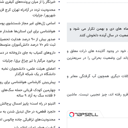
خبرنگار را از میان پرونده‌های کیفری شن
شهریور/ جزئیات
اسامی ژل‌های غیر مجاز شستشوی پو
اه های دی و بهمن تکرار می شود و
هواشناسی برای این استان‌ها هشدار صا
وضعیت در سال آینده دلخوش کنند
صدور بیش از ۹۰ درصد هدایت 
ثبت نام ۷۰ درصد دانش‌آموزان متوسطه اول
خود در وجود آلاینده های ذرات معلق و
داروهای کمیاب به جای داروخانه در دس
اند این وضعیت بحرانی را در سریعترین
برخورد مرگبار با تیر چراغ برق/ جزئیات
اعضای هیئت علمی، دانشجویان نخبه و 
دانشگاه در یک شبکه‌ اثرگذار
کلات دیگری همچون آب گرفتگی معابر و
پیش‌بینی کارشناس هواشناسی برای روزه
چهارمین کودک قربانی حمله سگ‌های 
 فرو رفته اند، چیز عجیبی نیست. ماشین
۶ قلاده سگ به آراد ۹ ساله
النینو در راه است؛ پاییز امسال پرچال
«تجرد قطعی» در حال تبدیل شدن به 
محدودیت‌های ترافیکی جاده چالوس اع
کیفیت هوای تهران اعلام شد