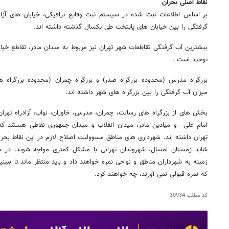
نقاط اصلی بحران
بر اساس اطلاعات ثبت شده در سیستم ثبت وقایع ترافیکی، خیابان های آزاد
گرفتگی را بین خیابان های پایتخت طی یکسال گذشته داشته اند.
بیشترین آب گرفتگی تقاطعات شهر تهران نیز مربوط به میدان مادر، تقاطع خیابا
توحید است .
بزرگراه مدرس (محدوده بزرگراه صدر) و بزرگراه چمران (محدوده بزرگراه
میزان آب گرفتگی را بین بزرگراه های شهر داشته اند.
بخش های از بزرگراه های رسالت، چمران، مدرس، خاوران، نواب، آزادراه تهران 
امام علی و میادین مادر، میدان انقلاب و میدان جمهوری نقاطی هستند که
تهران داشته اند. شهرداری های مناطق مسوولیت اصلاح لازم در این نقاط بحران
شاید زمستان امسال، شهروندان تهرانی با مشکل کمتری مواجه شوند. در هف
زمینه به شهرداران مناطق و نواحی نمره خواهند داد و باید منتظر ماند تا ببین
که نمره قبولی نمی آورند، چه خواهند کرد.
کد مطلب
30934