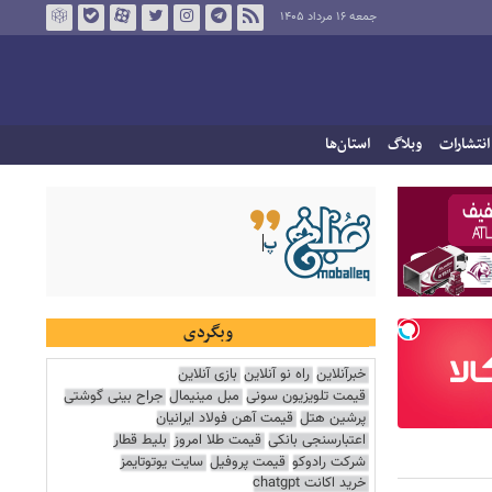
جمعه ۱۶ مرداد ۱۴۰۵
انتشارات
وبلاگ
استان‌ها
وبگردی
خبرآنلاین
راه نو آنلاین
بازی آنلاین
قیمت تلویزیون سونی
مبل مینیمال
جراح بینی گوشتی
پرشین هتل
قیمت آهن فولاد ایرانیان
اعتبارسنجی بانکی
قیمت طلا امروز
بلیط قطار
شرکت رادوکو
قیمت پروفیل
سایت یوتوتایمز
خرید اکانت chatgpt