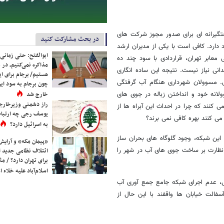
تگیرانه ای برای صدور مجوز شرکت های
در بحث مشارکت کنید
 دارد. کافی است با یکی از مدیران ارشد
ابوالفتح: حتی زمانی 
ی معابر تهران، قراردادی با سود چند ده
مذاکره نمی‌کنیم، در 
نی نیاز نیست. نتیجه این ساده انگاری
هستیم/ برجام برای ای
. مسوولان شهرداری هنگام آب گرفتگی
چون برجام به سود ایرا
ولانه خود و انداختن زباله در جوی های
خارج شد
راز دشمنی وزیرخارجه 
 کنند که چرا در احداث این آبراه ها از
یوسف رجی چه ارتباط
ی کنند بهره کافی نمی برند؟
به اسرائیل دارد؟
این شبکه، وجود گلوگاه های بحران ساز
«پیمان مکه» و آرایش
نظارت بر ساخت جوی های آب در شهر را
ائتلاف نظامی جدید 
برای تهران دارد؟ / مث
اسلام‌آباد علیه خلاء
، عدم اجرای شبکه جامع جمع آوری آب
ت خیابان ها واقفند با این حال از