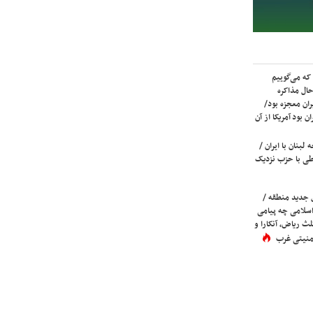
که می‌گوییم
حال مذاکره
ران معجزه بود/
ن بود آمریکا از آن
لبنان با ایران /
ی با حزب نزدیک
 جدید منطقه /
اسلامی چه پیامی
لث ریاض، آنکارا و
 امنیتی غرب