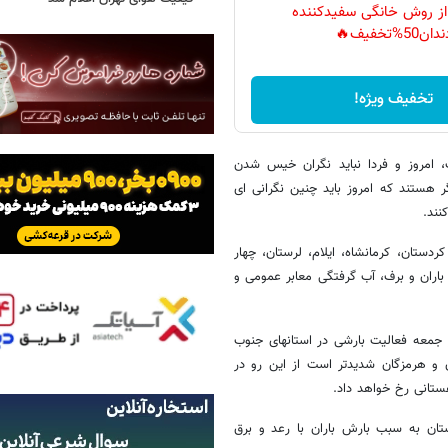
 از روش خانگی سفیدکننده
دان50%تخفیف🔥
تخفیف ویژه!
، امروز و فردا نباید نگران خیس شدن
و های سطح شهر باشند. این ساکنان ١٧ استات دیگر هستند که امروز باید چنین نگرانی ای
نند.
ردستان، کرمانشاه، ایلام، لرستان، چهار
اران و برف، آب گرفتگی معابر عمومی و
 جمعه فعالیت بارشی در استانهای جنوب
 و هرمزگان شدیدتر است از این رو در
هستانی رخ خواهد داد.
تان به سبب بارش باران با رعد و برق