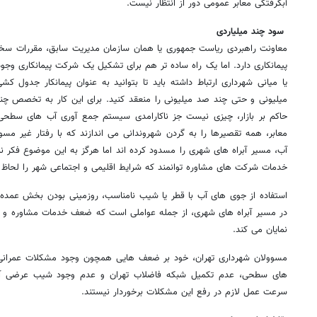
آبگرفتگی معابر عمومی دور از انتظار نیست.
سود چند میلیاردی
معاونت راهبردی ریاست جمهوری یا همان سازمان مدیریت سابق، مقررات سخ
پیمانکاری دارد. اما یک راه ساده تر هم برای تشکیل یک شرکت پیمانکاری وجود
یا میانی شهرداری ارتباط داشته باید تا بتوانید به عنوان پیمانکار جدول کش
میلیونی و حتی چند صد میلیونی را منعقد کنید. برای این کار به تخصص چندا
حاکم بر بازار، چیزی نیست جز ناکارامدی سیستم جمع آوری آب های سطحی
معابر، همه تقصیرها را به گردن شهروندانی می اندازند که با رفتار غیر مسو
آب، مسیر آبراه های شهری را مسدود کرده اند اما هرگز به این موضوع فکر نمی
خدمات شرکت های مشاوره توانمند که شرایط اقلیمی و اجتماعی شهر را لحاظ م
استفاده از جوی های آب با قطر یا شیب نامناسب، روزمینی بودن بخش عمده 
در مسیر آبراه های شهری، از جمله عواملی است که ضعف خدمات مشاوره و 
نمایان می کند.
مسوولان شهرداری تهران، خود بر ضعف هایی همچون وجود مشکلات عمرانی
های سطحی، عدم تکمیل شبکه فاضلاب تهران و عدم وجود شیب عرضی آسفال
سرعت عمل لازم در رفع این مشکلات برخوردار نیستند.